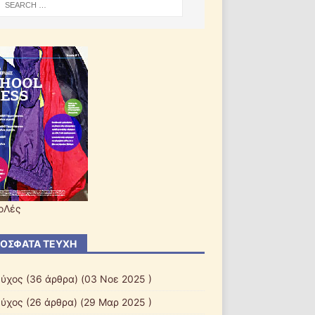
οΛές
ΌΣΦΑΤΑ ΤΕΎΧΗ
εύχος
(36 άρθρα) (03 Νοε 2025 )
εύχος
(26 άρθρα) (29 Μαρ 2025 )