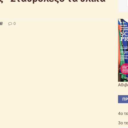
0
ΑΘιβ
ΠΡ
4ο τ
3o τ