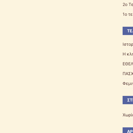
2o Τ
1ο τ
ΤΕ
Ιστο
Η κλ
ΕΘΕΛ
ΠΑΣΧ
Φεμι
ΣΤ
Χωρί
ΆΡ