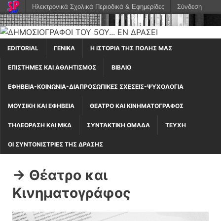
Ηλεκτρονικά Σχολικά Περιοδικά & Εφημερίδες
Σύνδεση
EDITORIAL
ΓΕΝΙΚΆ
Η ΙΣΤΟΡΊΑ ΤΗΣ ΠΌΛΗΣ ΜΑΣ
ΕΠΙΣΤΉΜΕΣ ΚΑΙ ΑΘΛΗΤΙΣΜΌΣ
ΒΙΒΛΊΟ
ΕΦΗΒΕΊΑ-ΚΟΙΝΩΝΊΑ-ΔΙΑΠΡΟΣΩΠΙΚΈΣ ΣΧΈΣΕΙΣ-ΨΥΧΟΛΟΓΊΑ
ΜΟΥΣΙΚΉ ΚΑΙ ΕΦΗΒΕΊΑ
ΘΈΑΤΡΟ ΚΑΙ ΚΙΝΗΜΑΤΟΓΡΆΦΟΣ
ΤΗΛΕΌΡΑΣΗ ΚΑΙ ΜΚΔ
ΣΥΝΤΑΚΤΙΚΉ ΟΜΆΔΑ
ΤΕΎΧΗ
ΟΙ ΣΥΝΤΟΝΙΣΤΡΙΕΣ ΤΗΣ ΔΡΑΣΗΣ
-> Θέατρο και
Κινηματογράφος