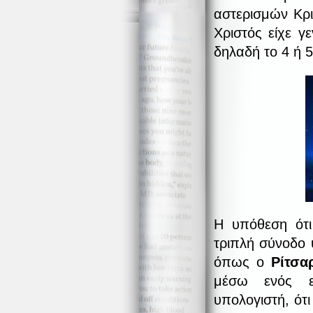
αστερισμών Κρι
Χριστός είχε γ
δηλαδή το 4 ή 5
Η υπόθεση ότι
τριπλή σύνοδο
όπως ο
Ρίτσα
μέσω ενός ει
υπολογιστή, ότι