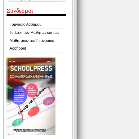
Σύνδεσμοι
Γυμνάσιο Ασσήρου
Το Στέκι των Μαθητών και των
Μαθητριών του Γυμνασίου
Ασσήρου!
@σσηρ_ιοί εν δράσει...