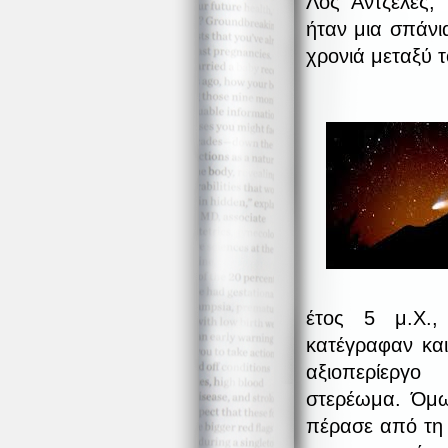
Λος Άντζελες,
ήταν μια σπάνι
χρονιά μεταξύ τ
έτος 5 μ.Χ.,
κατέγραφαν κα
αξιοπερίεργο
στερέωμα. Όμω
πέρασε από τη 