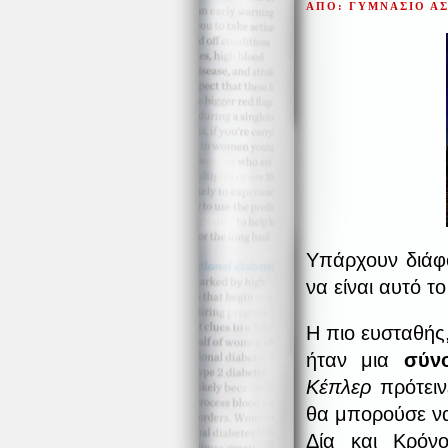
ΑΠΟ: ΓΥΜΝΑΣΙΟ Α
Υπάρχουν διάφο
να είναι αυτό τ
Η πιο ευσταθής,
ήταν μια
σύν
Κέπλερ
πρότειν
θα μπορούσε να
Δία και Κρόν