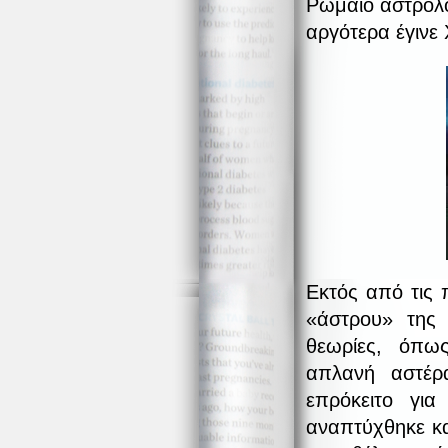
Ρωμαίο αστρολό
αργότερα έγινε 
Εκτός από τις 
«άστρου» της 
θεωρίες, όπω
απλανή αστέρ
επρόκειτο για
αναπτύχθηκε κα