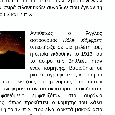
 πιστεύει ότι το άστρο των Χριστουγέννων
α σειρά πλανητικών συνόδων που έγιναν τη
ου 3 και 2 π.Χ..
Αντιθέτως ο Άγγλος
αστρονόμος
Κόλιν Χάμφρεϊς
υπεστήριξε σε μία μελέτη του,
η οποία εκδόθηκε το 1913, ότι
το άστρο της Βηθλεέμ ήταν
ένας
κομήτης.
Βασίσθηκε σε
μία καταγραφή ενός κομήτη το
 από κινέζους αστρονόμους, οι οποίοι
ι ανέφεραν στον αυτοκράτορα οποιοδήποτε
 φαινόμενο εμφανιζόταν στο ουράνιο
ς, όπως προκύπτει, ο κομήτης του Χάλεϊ
Γη το 12 π.Χ. που είναι αρκετά μακριά από