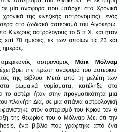
τον αστερισμό του Αιγόκερω. Η εκτίμησή
ε σε μία αναφορά που υπάρχει στα Χρονικά
α χρονικά της κινεζικής αστρονομίας), ενός
τέρα στο ζωδιακό αστερισμό του Αιγόκερω.
ό Κινέζους αστρολόγους το 5 π.Χ. και ήταν
 επί 70 ημέρες, εκ των οποίων τις 23 και
ς ημέρας.
αμερικανός αστρονόμος
Μάικ Μόλναρ
ι έχει βρει την πρώτη αναφορά του αστεριού
κτός της Βίβλου. Μετά από τη μελέτη των
στα ρωμαϊκά νομίσματα, κατέληξε στο
ι το αστέρι ήταν στην πραγματικότητα μια
ου πλανήτη Δία, σε μια σπάνια αστρολογική
μφανίστηκε στον αστερισμό του Κριού τον 6
ιξη της θεωρίας του ο Μόλναρ λέει ότι την
hesis, ένα βιβλίο που γράφτηκε από ένα