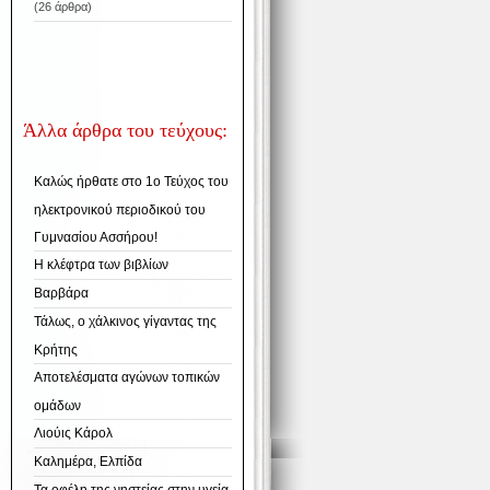
(26 άρθρα)
Άλλα άρθρα του τεύχους:
Καλώς ήρθατε στο 1ο Τεύχος του
ηλεκτρονικού περιοδικού του
Γυμνασίου Ασσήρου!
Η κλέφτρα των βιβλίων
Βαρβάρα
Τάλως, ο χάλκινος γίγαντας της
Κρήτης
Αποτελέσματα αγώνων τοπικών
ομάδων
Λιούις Κάρολ
Καλημέρα, Ελπίδα