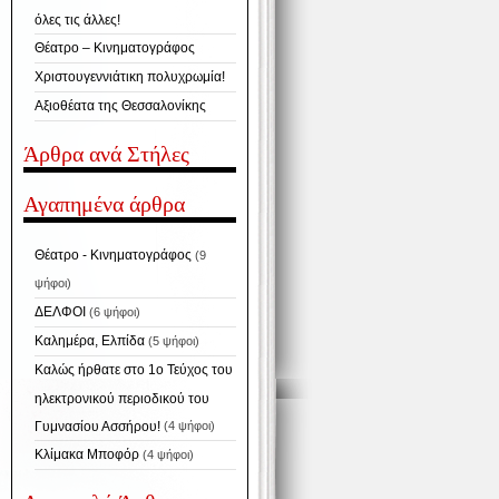
όλες τις άλλες!
Θέατρο – Κινηματογράφος
Χριστουγεννιάτικη πολυχρωμία!
Αξιοθέατα της Θεσσαλονίκης
Άρθρα ανά Στήλες
Αγαπημένα άρθρα
Θέατρο - Κινηματογράφος
(9
ψήφοι)
ΔΕΛΦΟΙ
(6 ψήφοι)
Καλημέρα, Ελπίδα
(5 ψήφοι)
Καλώς ήρθατε στο 1ο Τεύχος του
ηλεκτρονικού περιοδικού του
Γυμνασίου Ασσήρου!
(4 ψήφοι)
Κλίμακα Μποφόρ
(4 ψήφοι)