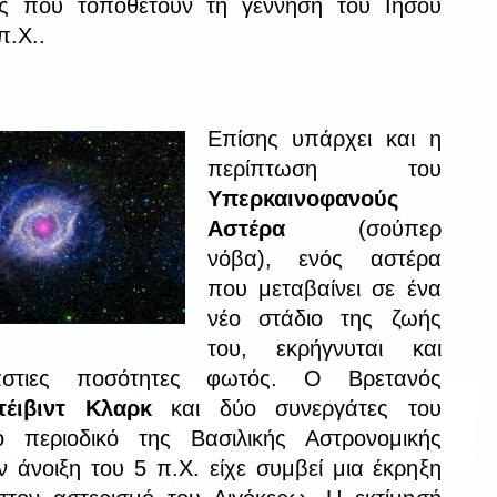
εις που τοποθετούν τη γέννηση του Ιησού
π.Χ..
Επίσης υπάρχει και η
περίπτωση του
Υπερκαινοφανούς
Αστέρα
(σούπερ
νόβα),
ενός αστέρα
που μεταβαίνει σε ένα
νέο στάδιο της ζωής
του, εκρήγνυται και
άστιες ποσότητες φωτός. Ο Βρετανός
τέιβιντ Κλαρκ
και δύο συνεργάτες του
 περιοδικό της Βασιλικής Αστρονομικής
ην άνοιξη του 5 π.Χ. είχε συμβεί μια έκρηξη