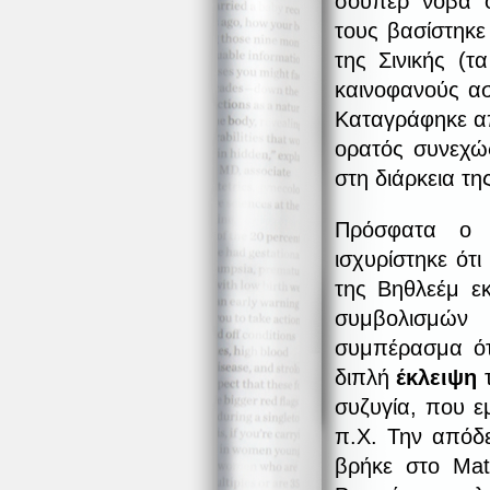
σούπερ νόβα σ
τους βασίστηκ
της Σινικής (τ
καινοφανούς ασ
Καταγράφηκε απ
ορατός συνεχώς
στη διάρκεια τη
Πρόσφατα ο 
ισχυρίστηκε ότ
της Βηθλεέμ ε
συμβολισμών 
συμπέρασμα ότ
διπλή
έκλειψη
τ
συζυγία, που ε
π.Χ. Την απόδε
βρήκε στο Mat