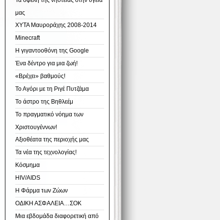
Τα οφέλη της νηστείας στην υγεία
μας
ΧΥΤΑ Μαυροράχης 2008-2014
Minecraft
Η γιγαντοοθόνη της Google
Ένα δέντρο για μια ζωή!
«Βρέχει» βαθμούς!
Το Αγόρι με τη Ριγέ Πυτζάμα
Το άστρο της Βηθλεέμ
Το πραγματικό νόημα των
Χριστουγέννων!
Αξιοθέατα της περιοχής μας
Τα νέα της τεχνολογίας!
Κόσμημα
HIV/AIDS
Η Φάρμα των Ζώων
ΟΔΙΚΗ ΑΣΦΑΛΕΙΑ…ΣΟΚ
Μια εβδομάδα διαφορετική από