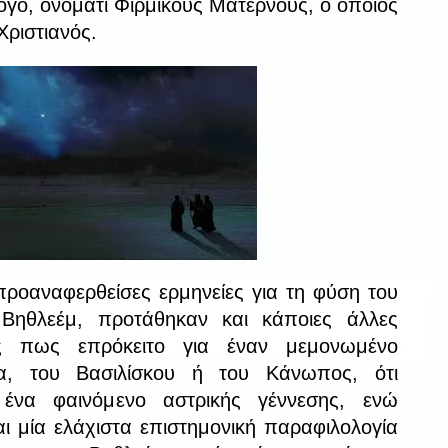
γο, ονόματι Φίρμικους Ματέρνους, ο οποίος
Χριστιανός.
προαναφερθείσες ερμηνείες για τη φύση του
Βηθλεέμ, προτάθηκαν και κάποιες άλλες
ς πως επρόκειτο για έναν μεμονωμένο
α, του Βασιλίσκου ή του Κάνωπος, ότι
 ένα φαινόμενο αστρικής γέννεσης, ενώ
ι μία ελάχιστα επιστημονική παραφιλολογία