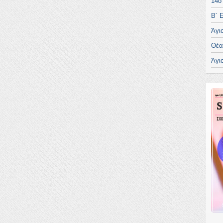
14ο
Β´ 
Άγι
Θέα
Άγι