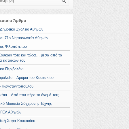
ευταία Άρθρα
 Δημοτικό Σχολείο Αθηνών
και 71ο Νηπιαγωγεία Αθηνών
ος Φιλοπάππου
Κουκάκι τότε και τώρα… μέσα από τα
ια κατοίκων του
κο Περιβολάκι
υρόλεξο – Δρόμοι του Κουκακίου
 Κωνσταντοπούλου
κάκι – Από που πήρε το όνομά του;
ικό Μουσείο Σύγχρονης Τέχνης
 ΓΕΛ Αθηνών
δική Χαρά Κουκακίου