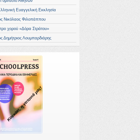
 Γυμνάσιο Αθηνών
Ελληνική Ευαγγελική Εκκλησία
ος Νικόλαος Φιλοπάππου
τρο χορού «Δόρα Στράτου»
ος Δημήτριος Λουμπαρδιάρης
Κουκάκι, η γειτονιά μας!