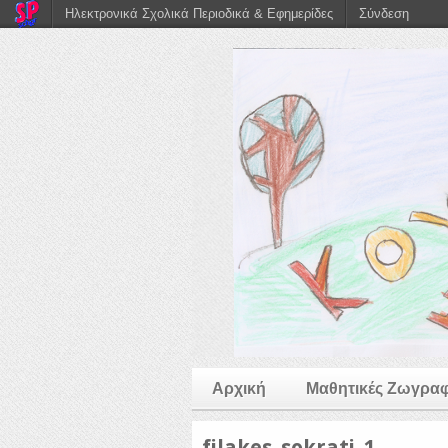
Ηλεκτρονικά Σχολικά Περιοδικά & Εφημερίδες
Σύνδεση
Αρχική
Μαθητικές Ζωγραφ
filakes_sokrati_1