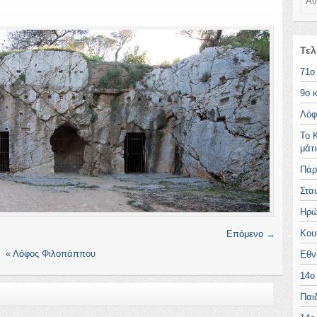
Τελ
71ο
9ο 
Λόφ
Το 
μάτ
Πάρ
Στα
Ηρώ
Κου
Επόμενο →
«
Λόφος Φιλοπάππου
Εθν
14ο
Παι