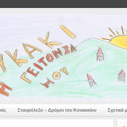
ιές
Σταυρόλεξο – Δρόμοι του Κουκακίου
Σχετικά 
Ανα