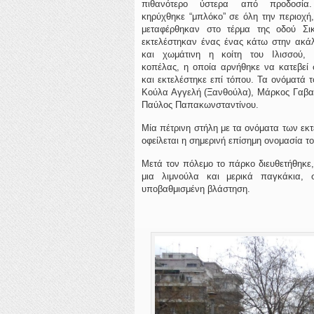
πιθανότερο ύστερα από προδοσία
κηρύχθηκε “μπλόκο” σε όλη την περιοχή,
μεταφέρθηκαν στο τέρμα της οδού Σικ
εκτελέστηκαν ένας ένας κάτω στην ακάλ
και χωμάτινη η κοίτη του Ιλισσού,
κοπέλας, η οποία αρνήθηκε να κατεβεί 
και εκτελέστηκε επί τόπου. Τα ονόματά τ
Κούλα Αγγελή (Ξανθούλα), Μάρκος Γαβαλ
Παύλος Παπακωνσταντίνου.
Μία πέτρινη στήλη με τα ονόματα των εκ
οφείλεται η σημερινή επίσημη ονομασία τ
Μετά τον πόλεμο το πάρκο διευθετήθηκε,
μια λιμνούλα και μερικά παγκάκια, 
υποβαθμισμένη βλάστηση.