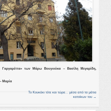
 Γαργαρέττα
» των Μάρω Βουγιούκα – Βασίλη Μεγαρίδη,
– Μαρία
Το Κουκάκι τότε και τώρα… μέσα από τα μάτια
κατοίκων του
→