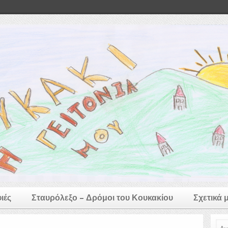
ιές
Σταυρόλεξο – Δρόμοι του Κουκακίου
Σχετικά 
Ανα