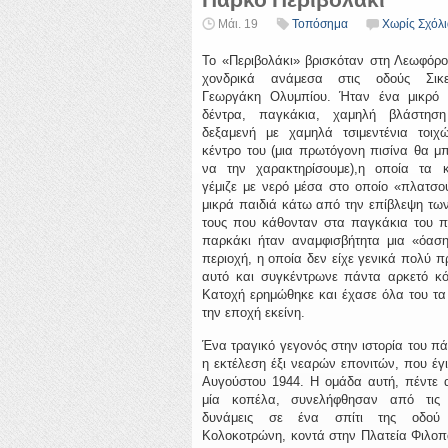
Μάι. 19
Τοπόσημα
Χωρίς Σχόλι
Το «Περιβολάκι» βρισκόταν στη Λεωφόρο
χονδρικά ανάμεσα στις οδούς Σικε
Γεωργάκη Ολυμπίου. Ήταν ένα μικρό
δέντρα, παγκάκια, χαμηλή βλάστηση
δεξαμενή με χαμηλά τσιμεντένια τοιχ
κέντρο του (μια πρωτόγονη πισίνα θα μ
να την χαρακτηρίσουμε),η οποία τα κ
γέμιζε με νερό μέσα στο οποίο «πλατσο
μικρά παιδιά κάτω από την επίβλεψη τω
τους που κάθονταν στα παγκάκια του π
παρκάκι ήταν αναμφισβήτητα μια «όαση
περιοχή, η οποία δεν είχε γενικά πολύ πρ
αυτό και συγκέντρωνε πάντα αρκετό κό
Κατοχή ερημώθηκε και έχασε όλα του τα
την εποχή εκείνη.
Ένα τραγικό γεγονός στην ιστορία του π
η εκτέλεση έξι νεαρών επονιτών, που έγι
Αυγούστου 1944. Η ομάδα αυτή, πέντε α
μία κοπέλα, συνελήφθησαν από τις 
δυνάμεις σε ένα σπίτι της οδού 
Κολοκοτρώνη, κοντά στην Πλατεία Φιλοπ