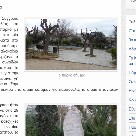
α
 Συγγρού,
Τελ
λίας και
 πάρκο με
71ο
 και μία
9ο 
ώματα στο
πορούσαμε
Λόφ
αλοκαίρια
ύριζαν» τα
Το 
ν συνοδών
μάτ
άρκου. Το
Πάρ
» για την
Το πάρκο σήμερα
άσινο, γι”
Στα
σμο. Στην
 δέντρα , τα οποία κόπηκαν για καυσόξυλα, τα οποία σπάνιαζαν
Ηρώ
Κου
άρκου ήταν
Εθν
νε στις 29
γόρια και
14ο
κατοχικές
Γενναίου
Παι
άππου, το