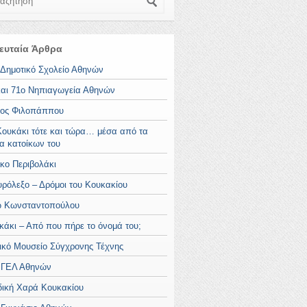
ευταία Άρθρα
 Δημοτικό Σχολείο Αθηνών
και 71ο Νηπιαγωγεία Αθηνών
ος Φιλοπάππου
Κουκάκι τότε και τώρα… μέσα από τα
ια κατοίκων του
κο Περιβολάκι
υρόλεξο – Δρόμοι του Κουκακίου
 Κωνσταντοπούλου
κάκι – Από που πήρε το όνομά του;
ικό Μουσείο Σύγχρονης Τέχνης
 ΓΕΛ Αθηνών
δική Χαρά Κουκακίου