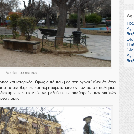
Δη
Ηρώ
Άγι
διά
14ο
Παι
14ο
Άγι
διά
Άποψη του πάρκου
όπος και ιστορικός. Όμως αυτό που μας στενοχωρεί είναι ότι όταν
διά από ακαθαρσίες και περιττώματα κάνουν τον τόπο απωθητικό.
ιδιοκτήτες των σκυλιών να μαζεύουν τις ακαθαρσίες των σκυλιών
ορφο πάρκο.