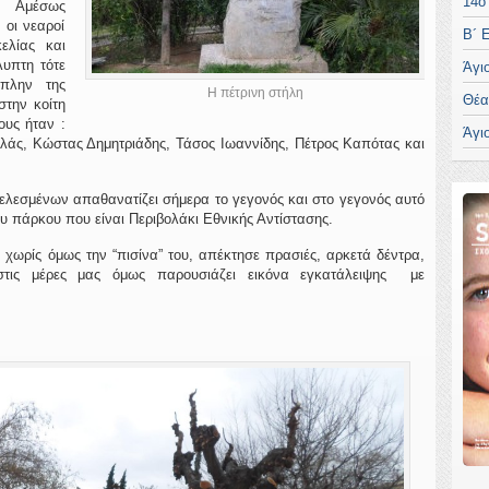
14ο
. Αμέσως
 οι νεαροί
Β´ 
ελίας και
υπτη τότε
Άγι
 πλην της
Η πέτρινη στήλη
Θέα
στην κοίτη
ους ήταν :
Άγι
άς, Κώστας Δημητριάδης, Τάσος Ιωαννίδης, Πέτρος Καπότας και
τελεσμένων απαθανατίζει σήμερα το γεγονός και στο γεγονός αυτό
ου πάρκου που είναι Περιβολάκι Εθνικής Αντίστασης.
 χωρίς όμως την “πισίνα” του, απέκτησε πρασιές, αρκετά δέντρα,
στις μέρες μας όμως παρουσιάζει εικόνα εγκατάλειψης με