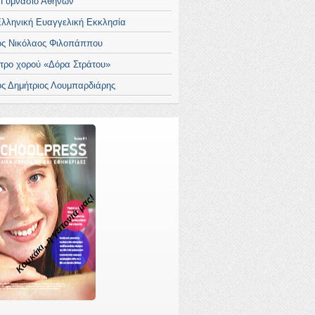
 Γυμνάσιο Αθηνών
Ελληνική Ευαγγελική Εκκλησία
ος Νικόλαος Φιλοπάππου
τρο χορού «Δόρα Στράτου»
ος Δημήτριος Λουμπαρδιάρης
Κουκάκι, η γειτονιά μας!