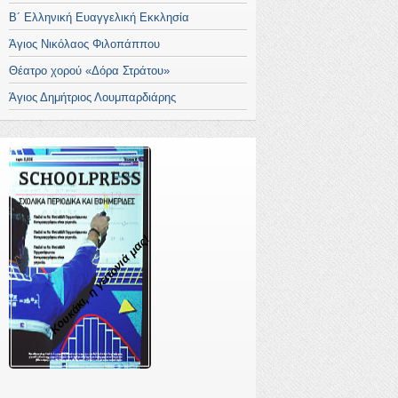
Β´ Ελληνική Ευαγγελική Εκκλησία
Άγιος Νικόλαος Φιλοπάππου
Θέατρο χορού «Δόρα Στράτου»
Άγιος Δημήτριος Λουμπαρδιάρης
Κουκάκι, η γειτονιά μας!