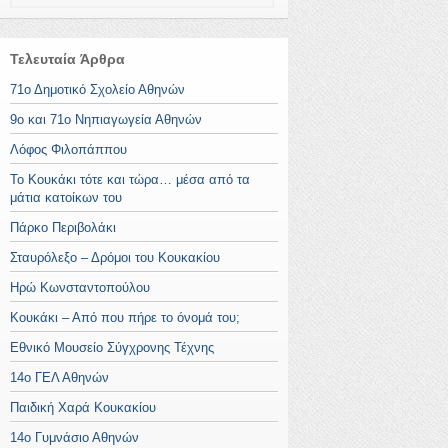
Τελευταία Άρθρα
71ο Δημοτικό Σχολείο Αθηνών
9ο και 71ο Νηπιαγωγεία Αθηνών
Λόφος Φιλοπάππου
Το Κουκάκι τότε και τώρα… μέσα από τα
μάτια κατοίκων του
Πάρκο Περιβολάκι
Σταυρόλεξο – Δρόμοι του Κουκακίου
Ηρώ Κωνσταντοπούλου
Κουκάκι – Από που πήρε το όνομά του;
Εθνικό Μουσείο Σύγχρονης Τέχνης
14ο ΓΕΛ Αθηνών
Παιδική Χαρά Κουκακίου
14ο Γυμνάσιο Αθηνών