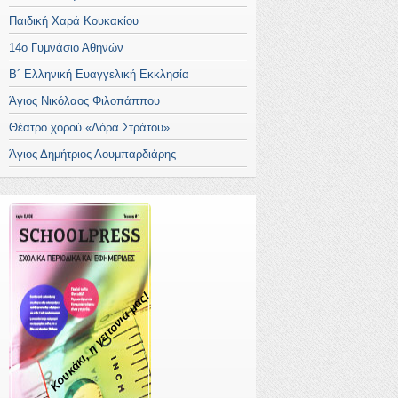
Παιδική Χαρά Κουκακίου
14ο Γυμνάσιο Αθηνών
Β´ Ελληνική Ευαγγελική Εκκλησία
Άγιος Νικόλαος Φιλοπάππου
Θέατρο χορού «Δόρα Στράτου»
Άγιος Δημήτριος Λουμπαρδιάρης
Κουκάκι, η γειτονιά μας!