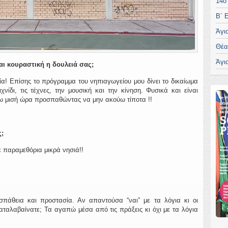
14ο
Β´ 
Άγι
Θέα
Άγι
ναι κουραστική η δουλειά σας;
α! Επίσης το πρόγραμμα του νηπιαγωγείου μου δίνει το δικαίωμα
ίδι, τις τέχνες, την μουσική και την κίνηση. Φυσικά και είναι
άω μισή ώρα προσπαθώντας να μην ακούω τίποτα !!
;
ε παραμεθόρια μικρά νησιά!!
σπάθεια και προστασία. Αν απαντούσα “ναι” με τα λόγια κι οι
καταλαβαίνατε; Τα αγαπώ μέσα από τις πράξεις κι όχι με τα λόγια