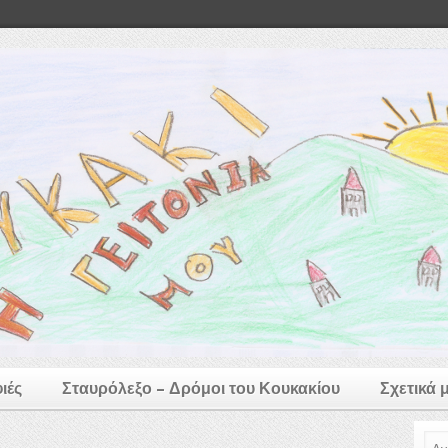
ιές
Σταυρόλεξο – Δρόμοι του Κουκακίου
Σχετικά 
Ανα