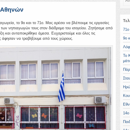
α Αθηνών
Τελ
ιαγωγεία, το 9ο και το 71ο. Μας αρέσει να βλέπουμε τις εργασίες
ια των νηπιαγωγών τους στον διάδρομο του ισογείου. Ζητήσαμε από
71ο
υξη και ανταποκρίθηκε άμεσα. Ευχαριστούμε και όλες τις
9ο 
ς άφησαν να τραβήξουμε από τους χώρους.
Λόφ
Το 
μάτ
Πάρ
Στα
Ηρώ
Κου
Εθν
14ο
Παι