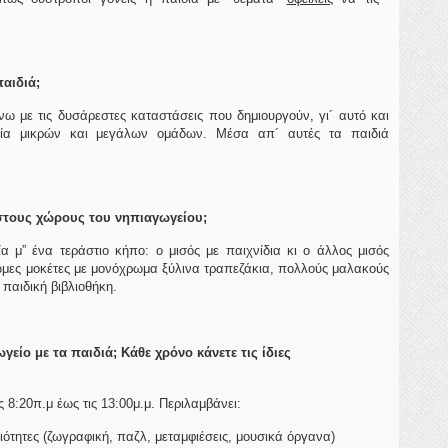
αιδιά;
ω με τις δυσάρεστες καταστάσεις που δημιουργούν, γι´ αυτό και
ία μικρών και μεγάλων ομάδων. Μέσα απ´ αυτές τα παιδιά
στους χώρους του νηπιαγωγείου;
α μ” ένα τεράστιο κήπο: ο μισός με παιχνίδια κι ο άλλος μισός
ωμες μοκέτες με μονόχρωμα ξύλινα τραπεζάκια, πολλούς μαλακούς
 παιδική βιβλιοθήκη.
ίο με τα παιδιά; Κάθε χρόνο κάνετε τις ίδιες
ς 8:20π.μ έως τις 13:00μ.μ. Περιλαμβάνει:
ιότητες (ζωγραφική, παζλ, μεταμφιέσεις, μουσικά όργανα)