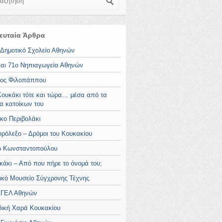
ευταία Άρθρα
 Δημοτικό Σχολείο Αθηνών
και 71ο Νηπιαγωγεία Αθηνών
ος Φιλοπάππου
Κουκάκι τότε και τώρα… μέσα από τα
ια κατοίκων του
κο Περιβολάκι
υρόλεξο – Δρόμοι του Κουκακίου
 Κωνσταντοπούλου
κάκι – Από που πήρε το όνομά του;
ικό Μουσείο Σύγχρονης Τέχνης
 ΓΕΛ Αθηνών
δική Χαρά Κουκακίου