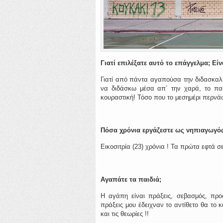
Γιατί επιλέξατε αυτό το επάγγελμα; Εί
Γιατί από πάντα αγαπούσα την διδασκαλί
να διδάσκω μέσα απ´ την χαρά, το παιχν
κουραστική! Τόσο που το μεσημέρι περν
Πόσα χρόνια εργάζεστε ως νηπιαγωγός
Εικοσιτρία (23) χρόνια ! Τα πρώτα εφτά σ
Αγαπάτε τα παιδιά;
Η αγάπη είναι πράξεις, σεβασμός, προ
πράξεις μου έδειχναν το αντίθετο θα το 
και τις θεωρίες !!