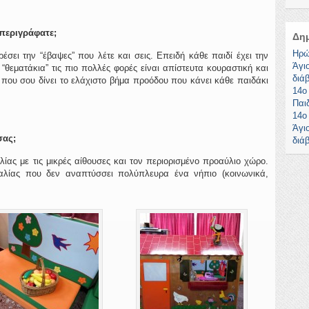
 περιγράφατε;
Δη
Ηρώ
έσει την “έβαψες” που λέτε και σεις. Επειδή κάθε παιδί έχει την
Άγι
 “θεματάκια” τις πιο πολλές φορές είναι απίστευτα κουραστική και
διά
που σου δίνει το ελάχιστο βήμα προόδου που κάνει κάθε παιδάκι
14ο
Παι
14ο
Άγι
σας;
διά
ίας με τις μικρές αίθουσες και τον περιορισμένο προαύλιο χώρο.
λίας που δεν αναπτύσσει πολύπλευρα ένα νήπιο (κοινωνικά,