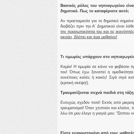
Βασικός ρόλος του νηπιαγωγείου
είν
δημοτικό. Πως το καταφέρνετε αυτό;
Αν προετοιμασία για το δημοτικό σημαίνε
διαβάζει πριν την Α´ Δημοτικού είναι λάθ
την προσωπικότητα του και τις ικανότητ
ακούει, βλέπει και άρα μαθαίνει!
Τι τιμωρίες υπάρχουν στο νηπιαγωγείο
Καμία! Η τιμωρία σε κάνει να φοβάσαι 
του! Όπως έχω ξαναπεί η ομαδικότητα
συνέπειες καλές ή κακές! Σιγά σιγά κα
(κριτική σκέψη!).
Τραυματίζονται συχνά παιδιά στη τάξη;
Ευτυχώς σχεδόν ποτέ! Εκτός από μικροτ
τραυματισμοί! Όταν χτυπούν και κλαίνε, 
λέω ότι μου έλεγε η γιαγιά μου: “Ώσπου να
Είστε ευχαριστημένη από τους μαθητές 