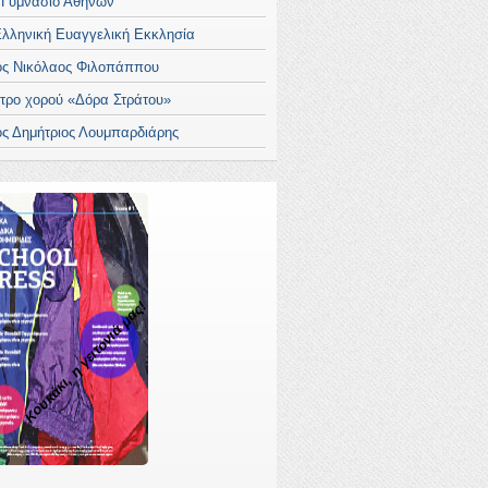
 Γυμνάσιο Αθηνών
Ελληνική Ευαγγελική Εκκλησία
ος Νικόλαος Φιλοπάππου
τρο χορού «Δόρα Στράτου»
ος Δημήτριος Λουμπαρδιάρης
Κουκάκι, η γειτονιά μας!