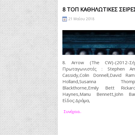
8 ΤΟΠ ΚΑΘΗΛΩΤΙΚΈΣ ΣΕΙΡΈ
21 Μαΐου 2018
8. Arrow (The CW)-(2012-
Πρωταγωνιστές : Stephen Amel
Cassidy,Colin Donnell,David Rams
Holland,Susanna Thompso
Blackthorne,Emily Bett Rickard
Haynes,Manu Bennett,John Ba
Είδος:Δράμα,
Συνέχεια..