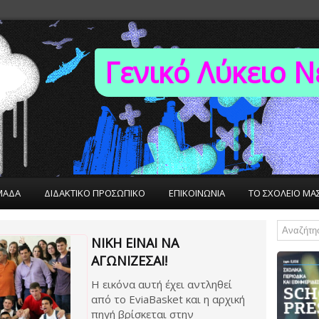
Γενικό Λύκειο 
ΜΑΔΑ
ΔΙΔΑΚΤΙΚΟ ΠΡΟΣΩΠΙΚΟ
ΕΠΙΚΟΙΝΩΝΙΑ
ΤΟ ΣΧΟΛΕΙΟ ΜΑ
ΝΊΚΗ ΕΊΝΑΙ ΝΑ
ΑΓΩΝΊΖΕΣΑΙ!
Η εικόνα αυτή έχει αντληθεί
από το EviaBasket και η αρχική
πηγή βρίσκεται στην