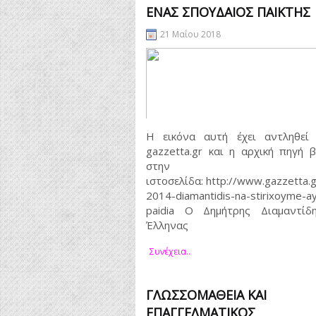
ΈΝΑΣ ΣΠΟΥΔΑΊΟΣ ΠΑΊΚΤΗΣ
21 Μαΐου 2018
Η εικόνα αυτή έχει αντληθεί
gazzetta.gr και η αρχική πηγή β
στην
ιστοσελίδα: http://www.gazzetta.
2014-diamantidis-na-stirixoyme-ay
paidia Ο Δημήτρης Διαμαντίδη
Έλληνας
Συνέχεια..
ΓΛΩΣΣΟΜΆΘΕΙΑ ΚΑΙ
ΕΠΑΓΓΕΛΜΑΤΙΚΌΣ