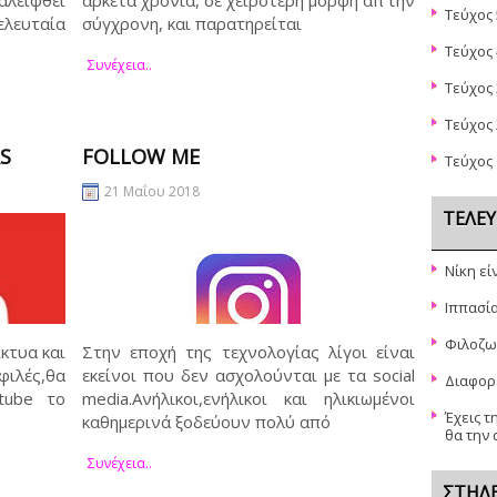
αλειφθεί
αρκετά χρόνια, σε χειρότερη μορφή απ’την
Τεύχος 
ελευταία
σύγχρονη, και παρατηρείται
Τεύχος 
Συνέχεια..
Τεύχος 
Τεύχος 
S
FOLLOW ME
Τεύχος 
21 Μαΐου 2018
ΤΕΛΕΥ
Νίκη εί
Ιππασία
Φιλοζω
κτυα και
Στην εποχή της τεχνολογίας λίγοι είναι
ιλές,θα
εκείνοι που δεν ασχολούνται με τα social
Διαφορε
tube το
media.Ανήλικοι,ενήλικοι και ηλικιωμένοι
Έχεις τ
καθημερινά ξοδεύουν πολύ από
θα την 
Συνέχεια..
ΣΤΉΛ