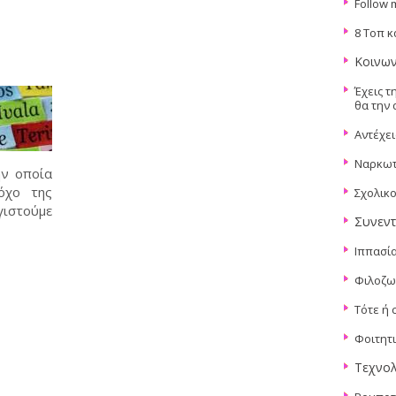
Follow 
8 Τοπ κ
Κοινων
Έχεις τ
θα την 
Αντέχει
Nαρκωτ
ν οποία
όχο της
Σχολικ
γιστούμε
Συνεντ
Ιππασία
Φιλοζω
Τότε ή 
Φοιτητ
Τεχνολ