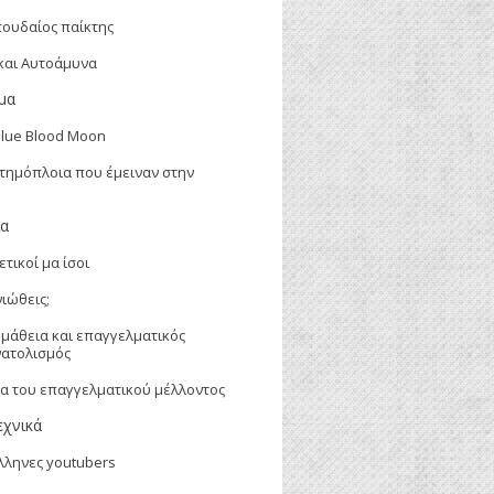
πουδαίος παίκτης
 και Αυτοάμυνα
μα
Blue Blood Moon
στημόπλοια που έμειναν στην
ία
τικοί μα ίσοι
νιώθεις;
μάθεια και επαγγελματικός
ατολισμός
δα του επαγγελματικού μέλλοντος
εχνικά
λληνες youtubers