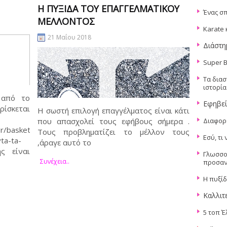
Η ΠΥΞΊΔΑ ΤΟΥ ΕΠΑΓΓΕΛΜΑΤΙΚΟΎ
Ένας σ
ΜΈΛΛΟΝΤΟΣ
Karate
21 Μαΐου 2018
Διάστη
Super 
Τα δια
ιστορία
 από το
Εφηβε
ρίσκεται
Η σωστή επιλογή επαγγέλματος είναι κάτι
που απασχολεί τους εφήβους σήμερα .
Διαφορε
gr/basketball/article/646518/mundobasket-
Τους προβληματίζει το μέλλον τους
Εσύ, τι 
ta-ta-
,άραγε αυτό το
ς είναι
Γλωσσο
Συνέχεια..
προσαν
Η πυξί
Καλλιτ
5 τοπ Έ