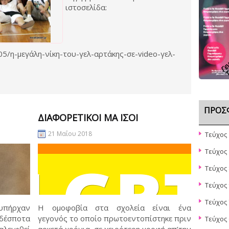
ιστοσελίδα:
Γενι
05/η-μεγάλη-νίκη-του-γελ-αρτάκης-σε-video-γελ-
Τ
ΠΡΌΣ
ΔΙΑΦΟΡΕΤΙΚΟΊ ΜΑ ΊΣΟΙ
21 Μαΐου 2018
Τεύχος 
Τεύχος 
Τεύχος 
Τεύχος 
Τεύχος 
πήρχαν
Η ομοφοβία στα σχολεία είναι ένα
δέσποτα
γεγονός το οποίο πρωτοεντοπίστηκε πριν
Τεύχος 