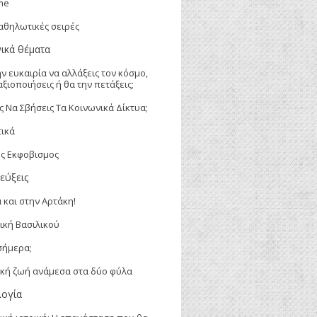
me
αθηλωτικές σειρές
ικά θέματα
ην ευκαιρία να αλλάξεις τον κόσμο,
αξιοποιήσεις ή θα την πετάξεις;
ς Να Σβήσεις Τα Κοινωνικά Δίκτυα;
ικά
ος Εκφοβισμος
εύξεις
 και στην Αρτάκη!
ική Βασιλικού
σήμερα;
ική ζωή ανάμεσα στα δύο φύλα
ογία