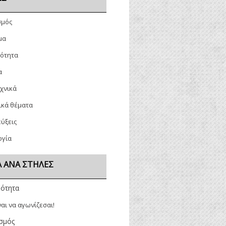
σμός
μα
ρότητα
α
χνικά
ικά θέματα
ύξεις
ογία
 ΑΝΆ ΣΤΉΛΕΣ
ρότητα
ναι να αγωνίζεσαι!
σμός