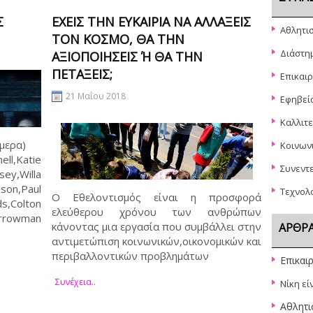
Σ
ΈΧΕΙΣ ΤΗΝ ΕΥΚΑΙΡΊΑ ΝΑ ΑΛΛΆΞΕΙΣ
Αθλητι
ΤΟΝ ΚΌΣΜΟ, ΘΑ ΤΗΝ
Διάστη
ΑΞΙΟΠΟΙΉΣΕΙΣ Ή ΘΑ ΤΗΝ Π
ΕΤΆΞΕΙΣ;
Επικαι
21 Μαΐου 2018
Εφηβεί
Καλλιτε
Σήμερα)
Κοινων
l,Katie
Συνεντε
ey,Willa
n,Paul
Τεχνολ
Ο Εθελοντισμός είναι η προσφορά
s,Colton
ελεύθερου χρόνου των ανθρώπων
rrowman
κάνοντας μια εργασία που συμβάλλει στην
ΆΡΘΡΑ
αντιμετώπιση κοινωνικών,οικονομικών και
περιβαλλοντικών προβλημάτων
Επικαι
Συνέχεια..
Νίκη εί
Αθλητι