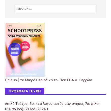
Πρίσμα | το Μικρό Περιοδικό του 1ου ΕΠΑ.Λ. Σερρών
ΠΡΌΣΦΑΤΑ ΤΕΎΧΗ
Διπλό Τεύχος. 6ο: κι ο λόγος αυτός μάς ανήκει, 7ο: φίλοι;
(34 άρθρα) (21 Μάι 2024 )