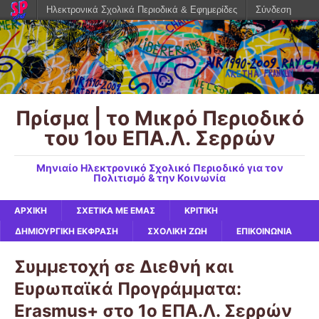
Ηλεκτρονικά Σχολικά Περιοδικά & Εφημερίδες
Σύνδεση
Πρίσμα | το Μικρό Περιοδικό
του 1ου ΕΠΑ.Λ. Σερρών
Μηνιαίο Ηλεκτρονικό Σχολικό Περιοδικό για τον
Πολιτισμό & την Κοινωνία
ΑΡΧΙΚΉ
ΣΧΕΤΙΚΆ ΜΕ ΕΜΆΣ
ΚΡΙΤΙΚΉ
ΔΗΜΙΟΥΡΓΙΚΉ ΈΚΦΡΑΣΗ
ΣΧΟΛΙΚΉ ΖΩΉ
ΕΠΙΚΟΙΝΩΝΙΑ
Συμμετοχή σε Διεθνή και
Ευρωπαϊκά Προγράμματα:
Erasmus+ στο 1ο ΕΠΑ.Λ. Σερρών