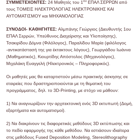
ου
ΣΥΜΜΕΤΕΧΟΝΤΕΣ:
24 Μαθητές του 1
ΕΠΑΛ ΣΕΡΡΩΝ από
τους ΤΟΜΕΙΣ ΗΛΕΚΤΡΟΛΟΓΙΑΣ ΗΛΕΚΤΡΟΝΙΚΗΣ ΚΑΙ
ΑΥΤΟΜΑΤΙΣΜΟΥ και ΜΗΧΑΝΟΛΟΓΙΑΣ
ΣΥΝΟΔΟΙ- ΚΑΘΗΓΗΤΕΣ:
Αλμπάνης Γεώργιος (Διευθυντής 1ου
ΕΠΑΛ Σερρών, Υπεύθυνος Διαχείρισης και Υλοποίησης),
Τσακιρίδου Δόμνα (Φιλόλογος), Παραλίδου Μαρία (φιλόλογος
-αντικατάστασή της για έκτακτους λόγους), Γεωργιάδου Ιωάννα
(Μαθηματικός), Κιουρτίδης Απόστολος (Μηχανολόγος),
Μιχαλάκη Ευαγγελή (Ηλεκτρονικός – Πληροφορικός).
Οι μαθητές μας θα καταρτιστούν μέσω πρακτικής άσκησης σε
εταιρείες που δραστηριοποιούνται με τη θεματική του
προγράμματος, δηλ. το 3D-Printing, με στόχο να μάθουν:
1) Να αναγνωρίζουν την αρχιτεκτονική ενός 3D εκτυπωτή (Δομή,
εξαρτήματα και αυτοματισμοί).
2) Να διακρίνουν τις διαφορετικές μεθόδους 3D εκτύπωσης και
το πεδίο εφαρμογής της κάθε μεθόδου. Να εστιάσουν ιδιαίτερα
στις μεθόδους Fused Deposition Modeling, Stereolithography