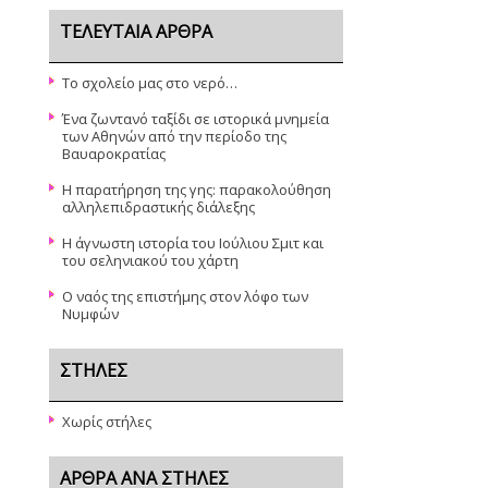
ΤΕΛΕΥΤΑΊΑ ΆΡΘΡΑ
Το σχολείο μας στο νερό…
Ένα ζωντανό ταξίδι σε ιστορικά μνημεία
των Αθηνών από την περίοδο της
Βαυαροκρατίας
Η παρατήρηση της γης: παρακολούθηση
αλληλεπιδραστικής διάλεξης
Η άγνωστη ιστορία του Ιούλιου Σμιτ και
του σεληνιακού του χάρτη
Ο ναός της επιστήμης στον λόφο των
Νυμφών
ΣΤΉΛΕΣ
Χωρίς στήλες
ΆΡΘΡΑ ΑΝΆ ΣΤΉΛΕΣ