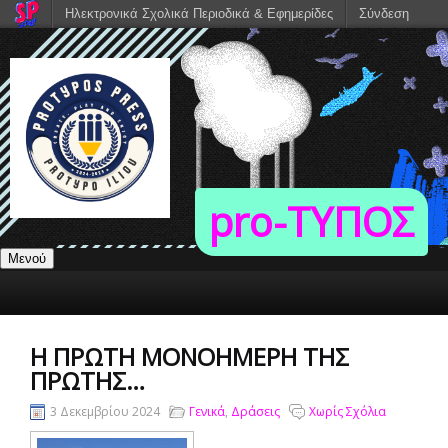
Ηλεκτρονικά Σχολικά Περιοδικά & Εφημερίδες
Σύνδεση
pro-TΥΠΟΣ
Μενού
Η ΠΡΏΤΗ ΜΟΝΟΉΜΕΡΗ ΤΗΣ
ΠΡΏΤΗΣ…
3 Δεκεμβρίου 2024
Γενικά
,
Δράσεις
Χωρίς Σχόλια