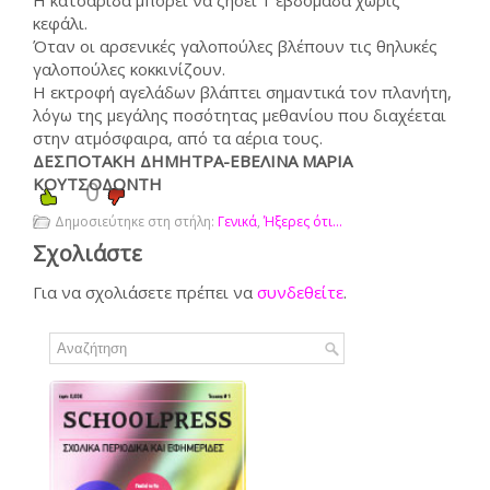
Η κατσαρίδα μπορεί να ζήσει 1 εβδομάδα χωρίς
κεφάλι.
Όταν οι αρσενικές γαλοπούλες βλέπουν τις θηλυκές
γαλοπούλες κοκκινίζουν.
Η εκτροφή αγελάδων βλάπτει σημαντικά τον πλανήτη,
λόγω της μεγάλης ποσότητας μεθανίου που διαχέεται
στην ατμόσφαιρα, από τα αέρια τους.
ΔΕΣΠΟΤΑΚΗ ΔΗΜΗΤΡΑ-ΕΒΕΛΙΝΑ ΜΑΡΙΑ
ΚΟΥΤΣΟΔΟΝΤΗ
0
Δημοσιεύτηκε στη στήλη:
Γενικά
,
Ήξερες ότι...
Σχολιάστε
Για να σχολιάσετε πρέπει να
συνδεθείτε
.