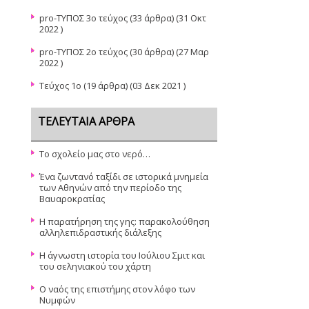
pro-ΤΥΠΟΣ 3ο τεύχος
(33 άρθρα) (31 Οκτ
2022 )
pro-ΤΥΠΟΣ 2ο τεύχος
(30 άρθρα) (27 Μαρ
2022 )
Τεύχος 1ο
(19 άρθρα) (03 Δεκ 2021 )
ΤΕΛΕΥΤΑΊΑ ΆΡΘΡΑ
Το σχολείο μας στο νερό…
Ένα ζωντανό ταξίδι σε ιστορικά μνημεία
των Αθηνών από την περίοδο της
Βαυαροκρατίας
Η παρατήρηση της γης: παρακολούθηση
αλληλεπιδραστικής διάλεξης
Η άγνωστη ιστορία του Ιούλιου Σμιτ και
του σεληνιακού του χάρτη
Ο ναός της επιστήμης στον λόφο των
Νυμφών