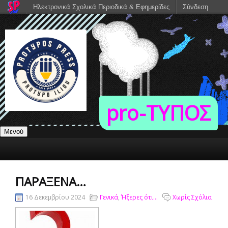
Ηλεκτρονικά Σχολικά Περιοδικά & Εφημερίδες
Σύνδεση
pro-TΥΠΟΣ
Μενού
ΠΑΡΆΞΕΝΑ…
16 Δεκεμβρίου 2024
Γενικά
,
Ήξερες ότι...
Χωρίς Σχόλια