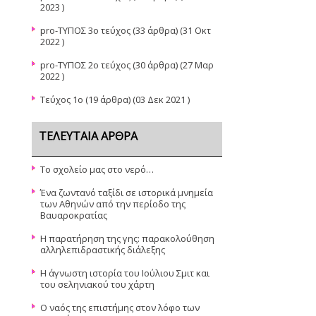
2023 )
pro-ΤΥΠΟΣ 3ο τεύχος
(33 άρθρα) (31 Οκτ
2022 )
pro-ΤΥΠΟΣ 2ο τεύχος
(30 άρθρα) (27 Μαρ
2022 )
Τεύχος 1ο
(19 άρθρα) (03 Δεκ 2021 )
ΤΕΛΕΥΤΑΊΑ ΆΡΘΡΑ
Το σχολείο μας στο νερό…
Ένα ζωντανό ταξίδι σε ιστορικά μνημεία
των Αθηνών από την περίοδο της
Βαυαροκρατίας
Η παρατήρηση της γης: παρακολούθηση
αλληλεπιδραστικής διάλεξης
Η άγνωστη ιστορία του Ιούλιου Σμιτ και
του σεληνιακού του χάρτη
Ο ναός της επιστήμης στον λόφο των