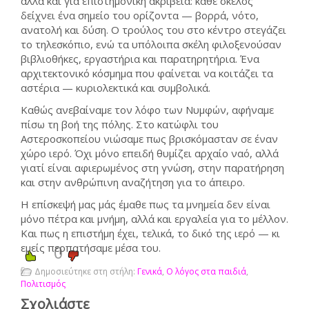
αλλά και για επιστημονική ακρίβεια: κάθε σκέλος
δείχνει ένα σημείο του ορίζοντα — βορρά, νότο,
ανατολή και δύση. Ο τρούλος του στο κέντρο στεγάζει
το τηλεσκόπιο, ενώ τα υπόλοιπα σκέλη φιλοξενούσαν
βιβλιοθήκες, εργαστήρια και παρατηρητήρια. Ένα
αρχιτεκτονικό κόσμημα που φαίνεται να κοιτάζει τα
αστέρια — κυριολεκτικά και συμβολικά.
Καθώς ανεβαίναμε τον λόφο των Νυμφών, αφήναμε
πίσω τη βοή της πόλης. Στο κατώφλι του
Αστεροσκοπείου νιώσαμε πως βρισκόμασταν σε έναν
χώρο ιερό. Όχι μόνο επειδή θυμίζει αρχαίο ναό, αλλά
γιατί είναι αφιερωμένος στη γνώση, στην παρατήρηση
και στην ανθρώπινη αναζήτηση για το άπειρο.
Η επίσκεψή μας μάς έμαθε πως τα μνημεία δεν είναι
μόνο πέτρα και μνήμη, αλλά και εργαλεία για το μέλλον.
Και πως η επιστήμη έχει, τελικά, το δικό της ιερό — κι
εμείς περπατήσαμε μέσα του.
0
Δημοσιεύτηκε στη στήλη:
Γενικά
,
Ο λόγος στα παιδιά
,
Πολιτισμός
Σχολιάστε