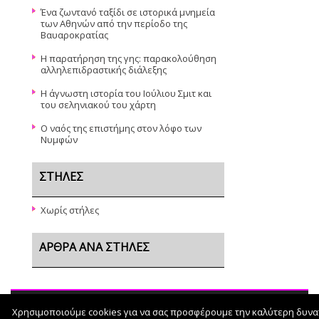
Ένα ζωντανό ταξίδι σε ιστορικά μνημεία
των Αθηνών από την περίοδο της
Βαυαροκρατίας
Η παρατήρηση της γης: παρακολούθηση
αλληλεπιδραστικής διάλεξης
Η άγνωστη ιστορία του Ιούλιου Σμιτ και
του σεληνιακού του χάρτη
Ο ναός της επιστήμης στον λόφο των
Νυμφών
ΣΤΉΛΕΣ
Χωρίς στήλες
ΆΡΘΡΑ ΑΝΆ ΣΤΉΛΕΣ
Χρησιμοποιούμε cookies για να σας προσφέρουμε την καλύτερη δυνα
© 2026
pro-TΥΠΟΣ