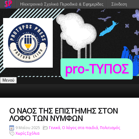
Ηλεκτρονικά Σχολικά Περιοδικά & Εφημερίδες
Σύνδεση
pro-TΥΠΟΣ
Μενού
Ο ΝΑΌΣ ΤΗΣ ΕΠΙΣΤΉΜΗΣ ΣΤΟΝ
ΛΌΦΟ ΤΩΝ ΝΥΜΦΏΝ
9 Μαΐου 2025
Γενικά
,
Ο λόγος στα παιδιά
,
Πολιτισμός
Χωρίς Σχόλια