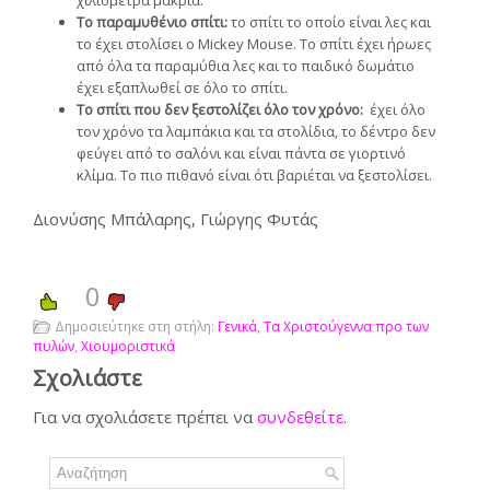
χιλιόμετρα μακριά.
Το παραμυθένιο σπίτι:
το σπίτι το οποίο είναι λες και
το έχει στολίσει ο Mickey Mouse. Το σπίτι έχει ήρωες
από όλα τα παραμύθια λες και το παιδικό δωμάτιο
έχει εξαπλωθεί σε όλο το σπίτι.
Το σπίτι που δεν ξεστολίζει όλο τον χρόνο:
έχει όλο
τον χρόνο τα λαμπάκια και τα στολίδια, το δέντρο δεν
φεύγει από το σαλόνι και είναι πάντα σε γιορτινό
κλίμα. Το πιο πιθανό είναι ότι βαριέται να ξεστολίσει.
Διονύσης Μπάλαρης, Γιώργης Φυτάς
0
Δημοσιεύτηκε στη στήλη:
Γενικά
,
Τα Χριστούγεννα προ των
πυλών
,
Χιουμοριστικά
Σχολιάστε
Για να σχολιάσετε πρέπει να
συνδεθείτε
.