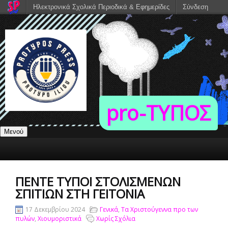
Ηλεκτρονικά Σχολικά Περιοδικά & Εφημερίδες
Σύνδεση
pro-TΥΠΟΣ
Μενού
ΠΈΝΤΕ ΤΎΠΟΙ ΣΤΟΛΙΣΜΈΝΩΝ
ΣΠΙΤΙΏΝ ΣΤΗ ΓΕΙΤΟΝΙΆ
17 Δεκεμβρίου 2024
Γενικά
,
Τα Χριστούγεννα προ των
πυλών
,
Χιουμοριστικά
Χωρίς Σχόλια