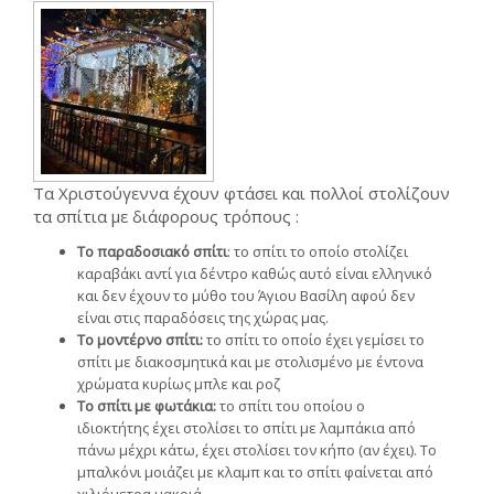
Τα Χριστούγεννα έχουν φτάσει και πολλοί στολίζουν
τα σπίτια με διάφορους τρόπους :
T
ο παραδοσιακό σπίτι
: το σπίτι το οποίο στολίζει
καραβάκι αντί για δέντρο καθώς αυτό είναι ελληνικό
και δεν έχουν το μύθο του Άγιου Βασίλη αφού δεν
είναι στις παραδόσεις της χώρας μας.
Το μοντέρνο σπίτι:
το σπίτι το οποίο έχει γεμίσει το
σπίτι με διακοσμητικά και με στολισμένο με έντονα
χρώματα κυρίως μπλε και ροζ
Το σπίτι με
φωτάκια
:
το σπίτι του οποίου ο
ιδιοκτήτης έχει στολίσει το σπίτι με λαμπάκια από
πάνω μέχρι κάτω, έχει στολίσει τον κήπο (αν έχει). Το
μπαλκόνι μοιάζει με κλαμπ και το σπίτι φαίνεται από