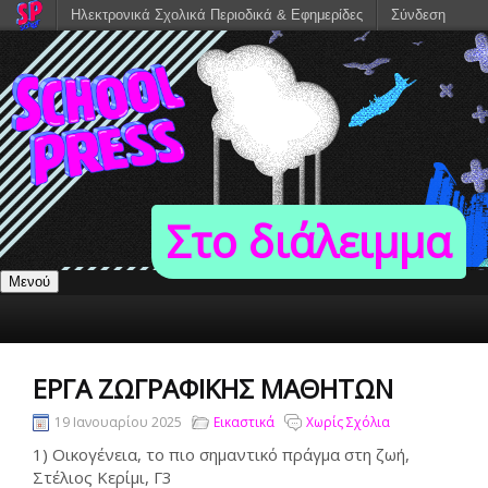
Ηλεκτρονικά Σχολικά Περιοδικά & Εφημερίδες
Σύνδεση
Στο διάλειμμα
Μενού
ΈΡΓΑ ΖΩΓΡΑΦΙΚΉΣ ΜΑΘΗΤΏΝ
19 Ιανουαρίου 2025
Εικαστικά
Χωρίς Σχόλια
1) Οικογένεια, το πιο σημαντικό πράγμα στη ζωή,
Στέλιος Κερίμι, Γ3