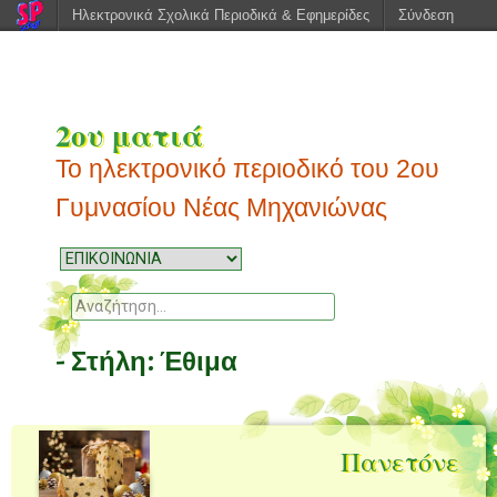
Ηλεκτρονικά Σχολικά Περιοδικά & Εφημερίδες
Σύνδεση
2ου ματιά
Το ηλεκτρονικό περιοδικό του 2ου
Γυμνασίου Νέας Μηχανιώνας
Μενού
Μεταπηδήστε
στο
Αναζητηση
περιεχόμενο
- Στήλη:
Έθιμα
Πανετόνε