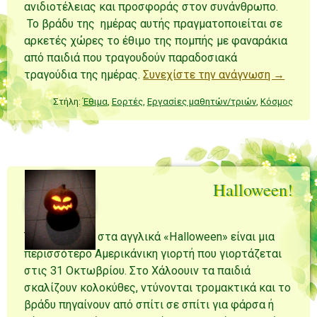
ανιδιοτέλειας και προσφοράς στον συνάνθρωπο.
Το βράδυ της ημέρας αυτής πραγματοποιείται σε
αρκετές χώρες το έθιμο της πομπής με φαναράκια
από παιδιά που τραγουδούν παραδοσιακά
τραγούδια της ημέρας.
Συνεχίστε την ανάγνωση →
Στήλη:
Έθιμα
,
Εορτές
,
Εργασίες μαθητών/τριών
,
Κόσμος
Halloween!
Το Χάλοουιν ή στα αγγλικά «Halloween» είναι μια
περισσότερο Αμερικάνικη γιορτή που γιορτάζεται
στις 31 Οκτωβρίου. Στο Χάλοουιν τα παιδιά
σκαλίζουν κολοκύθες, ντύνονται τρομακτικά και το
βράδυ πηγαίνουν από σπίτι σε σπίτι για φάρσα ή