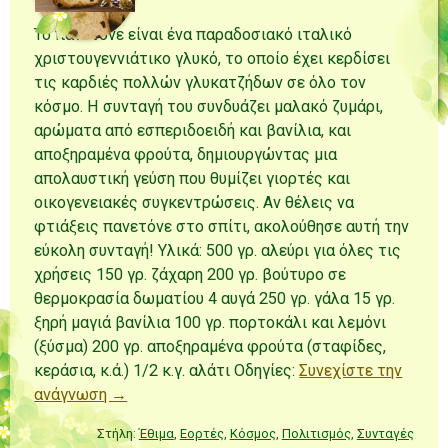
Το πανετόνε είναι ένα παραδοσιακό ιταλικό
χριστουγεννιάτικο γλυκό, το οποίο έχει κερδίσει
τις καρδιές πολλών γλυκατζήδων σε όλο τον
κόσμο. Η συνταγή του συνδυάζει μαλακό ζυμάρι,
αρώματα από εσπεριδοειδή και βανίλια, και
αποξηραμένα φρούτα, δημιουργώντας μια
απολαυστική γεύση που θυμίζει γιορτές και
οικογενειακές συγκεντρώσεις. Αν θέλεις να
φτιάξεις πανετόνε στο σπίτι, ακολούθησε αυτή την
εύκολη συνταγή! Υλικά: 500 γρ. αλεύρι για όλες τις
χρήσεις 150 γρ. ζάχαρη 200 γρ. βούτυρο σε
θερμοκρασία δωματίου 4 αυγά 250 γρ. γάλα 15 γρ.
ξηρή μαγιά βανίλια 100 γρ. πορτοκάλι και λεμόνι
(ξύσμα) 200 γρ. αποξηραμένα φρούτα (σταφίδες,
κεράσια, κ.ά.) 1/2 κ.γ. αλάτι Οδηγίες:
Συνεχίστε την
ανάγνωση →
Στήλη:
Έθιμα
,
Εορτές
,
Κόσμος
,
Πολιτισμός
,
Συνταγές