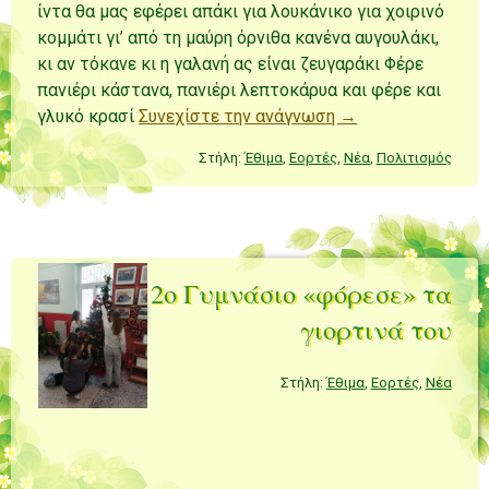
ίντα θα μας εφέρει απάκι για λουκάνικο για χοιρινό
κομμάτι γι’ από τη μαύρη όρνιθα κανένα αυγουλάκι,
κι αν τόκανε κι η γαλανή ας είναι ζευγαράκι Φέρε
πανιέρι κάστανα, πανιέρι λεπτοκάρυα και φέρε και
γλυκό κρασί
Συνεχίστε την ανάγνωση →
Στήλη:
Έθιμα
,
Εορτές
,
Νέα
,
Πολιτισμός
Το 2ο Γυμνάσιο «φόρεσε» τα
γιορτινά του
Στήλη:
Έθιμα
,
Εορτές
,
Νέα