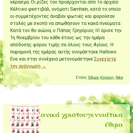
κέρασμα. Οι ρίζες του προέρχονται από το αρχαίο
Κέλτικο φεστιβάλ, ονόματι Samhain, κατά το οποίο
οι συμμετέχοντες άναβαν φωτιές και φορούσαν
στολές με σκοπό να απωθήσουν τα κακά πνεύματα.
Κατά τον 8ο αιώνα, ο Πάπας Γρηγόριος ΙΙΙ όρισε την
1η Νοεμβρίου του κάθε έτους ως την ημέρα
απόδοσης φόρου τιμής σε όλους τους Αγίους. Η
παραμονή της ημέρας αυτής ονομάστηκε Hallows
Eve και στην συνέχεια μετονομάστηκε
Συνεχίστε
την ανάγνωση →
Στήλη:
Έθιμα
,
Κόσμος
,
Νέα
Γερμανικά χριστουγεννιάτικα
έθιμα