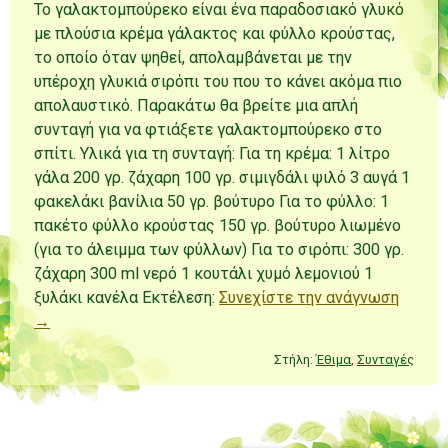
Το γαλακτομπούρεκο είναι ένα παραδοσιακό γλυκό
με πλούσια κρέμα γάλακτος και φύλλο κρούστας,
το οποίο όταν ψηθεί, απολαμβάνεται με την
υπέροχη γλυκιά σιρόπι του που το κάνει ακόμα πιο
απολαυστικό. Παρακάτω θα βρείτε μια απλή
συνταγή για να φτιάξετε γαλακτομπούρεκο στο
σπίτι. Υλικά για τη συνταγή: Για τη κρέμα: 1 λίτρο
γάλα 200 γρ. ζάχαρη 100 γρ. σιμιγδάλι ψιλό 3 αυγά 1
φακελάκι βανίλια 50 γρ. βούτυρο Για το φύλλο: 1
πακέτο φύλλο κρούστας 150 γρ. βούτυρο λιωμένο
(για το άλειμμα των φύλλων) Για το σιρόπι: 300 γρ.
ζάχαρη 300 ml νερό 1 κουτάλι χυμό λεμονιού 1
ξυλάκι κανέλα Εκτέλεση:
Συνεχίστε την ανάγνωση
→
Στήλη:
Έθιμα
,
Συνταγές