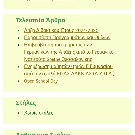
Τελευταία Άρθρα
Λήξη Διδακτικού Έτους 2024-2025
Παρουσίαση Προγραμμάτων και Ομίλων
Επιβράβευση του τμήματος των
Γερμανικών της Α τάξης από το Γερμανικό
Ινστιτούτο Goethe Θεσσαλονίκης
Ενημέρωση μαθητών/τριών Γ Γυμνασίου
από την σχολή ΕΠΑΣ ΛΑΚΚΙΑΣ (Δ.Υ.Π.Α.)
Open School Day
Στήλες
Χωρίς στήλες
Άρθρα ανά Στήλες