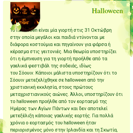
Halloween
Το halloween είναι μία γιορτή στις 31 Οκτώβρη
στην οποία μεγάλοι και παιδιά ντύνονται με
διάφορα κοστούμια και πηγαίνουν για φάρσα ή
κέρασμα στις γειτονιές. Μια θεωρία υποστηρίζει
ότι η έμπνευση για τη γιορτή προήλθε από τα
γαελικά φεστιβάλ της σοδειάς, ιδίως
του Σόουιν. Κάποιοι μάλιστα υποστηρίζουν ότι το
Σόουιν μετεξελίχθηκε σε halloween από την
χριστιανική εκκλησία, στους πρώτους
μεταχριστιανικούς αιώνες. Άλλοι, υποστηρίζουν ότι
το halloween προήλθε από τον εορτασμό της
Ημέρας των Αγίων Πάντων και δεν αποτελεί
μετεξέλιξη κάποιας γαελικής εορτής. Για πολλά
χρόνια ο εορτασμός του halloween ήταν
περιορισμένος μόνο στην Ιρλανδία και τη Σκωτία,