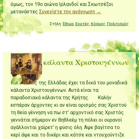
όμως, τον 19ο αιώνα Ιρλανδοί και Σκωτσέζοι
μετανάστες
Συνεχίστε την ανάγνωση →
Στήλη:
Έθιμα
,
Εορτές
,
Κόσμος
,
Πολιτισμός
Κρητικά κάλαντα Χριστουγέννων
Κάθε τόπος της Ελλάδας έχει τα δικά του μοναδικά
κάλαντα Χριστουγέννων. Αυτά είναι τα
παραδοσιακά κάλαντα της Κρήτης. Καλήν
εσπέραν άρχοντες κι αν είναι ορισμός σας Χριστού
τη θεία γέννηση να πω στ’ αρχοντικό σας Χριστός
γεννάται σήμερον εν Βηθλεέμ τη πόλει οι ουρανοί
αγάλλονται χαίρετ’ η φύσις όλη. Άψε βαγίτσα το
κερί άψε και το δικέρι και κάτσε και ντουχούντιζε