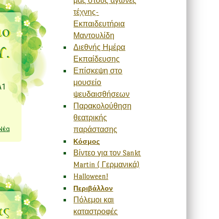
μας στους αγώνες
τέχνης-
Εκπαιδευτήρια
ιο
Μαντουλίδη
Υ.
Διεθνής Ημέρα
Εκπαίδευσης
Επίσκεψη στο
μουσείο
Α1
ψευδαισθήσεων
Παρακολούθηση
θεατρικής
παράστασης
Νέα
Κόσμος
Βίντεο για τον Sankt
Martin ( Γερμανικά)
Halloween!
Περιβάλλον
Πόλεμοι και
ας
καταστροφές