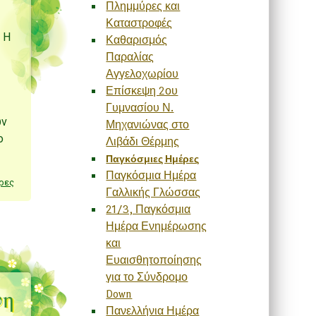
Πλημμύρες και
Καταστροφές
. Η
Καθαρισμός
Παραλίας
Αγγελοχωρίου
Επίσκεψη 2ου
Γυμνασίου Ν.
ών
Μηχανιώνας στο
ο
Λιβάδι Θέρμης
Παγκόσμιες Ημέρες
Παγκόσμια Ημέρα
ρες
Γαλλικής Γλώσσας
21/3, Παγκόσμια
Ημέρα Ενημέρωσης
και
Ευαισθητοποίησης
για το Σύνδρομο
νη
Down
Πανελλήνια Ημέρα