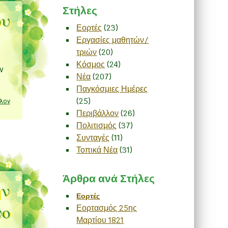
Στήλες
ου
Εορτές
(23)
Εργασίες μαθητών/
τριών
(20)
Κόσμος
(24)
ν
Νέα
(207)
Παγκόσμιες Ημέρες
(25)
λον
Περιβάλλον
(26)
Πολιτισμός
(37)
Συνταγές
(11)
Τοπικά Νέα
(31)
Άρθρα ανά Στήλες
ην
Εορτές
υο
Εορτασμός 25ης
Μαρτίου 1821