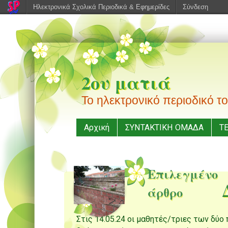
Ηλεκτρονικά Σχολικά Περιοδικά & Εφημερίδες
Σύνδεση
2ου ματιά
Το ηλεκτρονικό περιοδικό 
Μενού
Μεταπηδήστε
Αρχική
ΣΥΝΤΑΚΤΙΚΗ ΟΜΑΔΑ
Τ
στο
περιεχόμενο
Επιλεγμένο
άρθρο
Στις 14.05.24 οι μαθητές/τριες των δύ