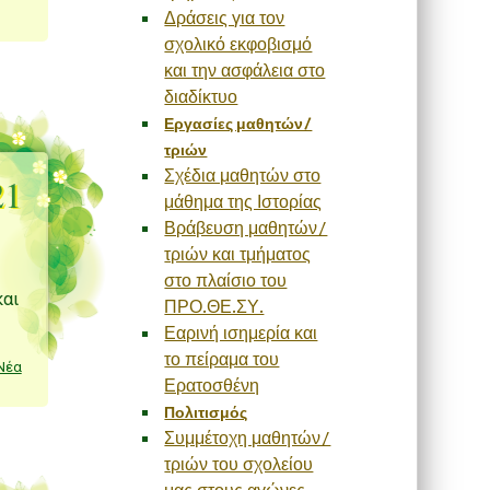
Δράσεις για τον
σχολικό εκφοβισμό
και την ασφάλεια στο
διαδίκτυο
Εργασίες μαθητών/
τριών
Σχέδια μαθητών στο
21
μάθημα της Ιστορίας
Βράβευση μαθητών/
τριών και τμήματος
στο πλαίσιο του
και
ΠΡΟ.ΘΕ.ΣΥ.
Εαρινή ισημερία και
το πείραμα του
Νέα
Ερατοσθένη
Πολιτισμός
Συμμέτοχη μαθητών/
τριών του σχολείου