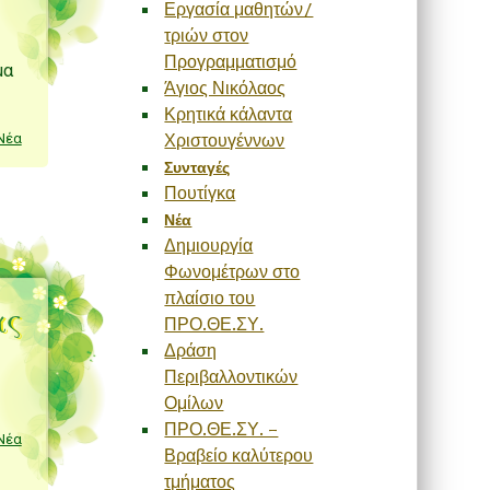
Εργασία μαθητών/
τριών στον
Προγραμματισμό
μα
Άγιος Νικόλαος
Κρητικά κάλαντα
Νέα
Χριστουγέννων
Συνταγές
Πουτίγκα
Νέα
Δημιουργία
Φωνομέτρων στο
πλαίσιο του
ας
ΠΡΟ.ΘΕ.ΣΥ.
Δράση
Περιβαλλοντικών
Ομίλων
ΠΡΟ.ΘΕ.ΣΥ. –
Νέα
Βραβείο καλύτερου
τμήματος