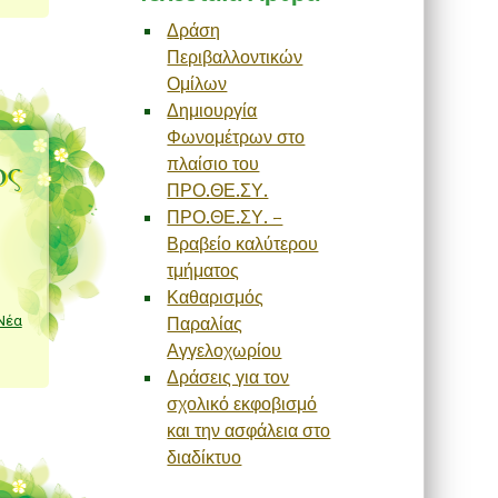
Δράση
Περιβαλλοντικών
Ομίλων
Δημιουργία
Φωνομέτρων στο
ος
πλαίσιο του
ΠΡΟ.ΘΕ.ΣΥ.
ΠΡΟ.ΘΕ.ΣΥ. –
Βραβείο καλύτερου
τμήματος
Καθαρισμός
Νέα
Παραλίας
Αγγελοχωρίου
Δράσεις για τον
σχολικό εκφοβισμό
και την ασφάλεια στο
διαδίκτυο