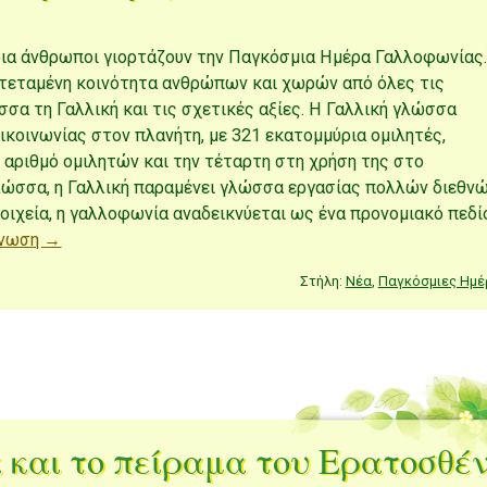
ρια άνθρωποι γιορτάζουν την Παγκόσμια Ημέρα Γαλλοφωνίας
κτεταμένη κοινότητα ανθρώπων και χωρών από όλες τις
σσα τη Γαλλική και τις σχετικές αξίες. Η Γαλλική γλώσσα
ικοινωνίας στον πλανήτη, με 321 εκατομμύρια ομιλητές,
αριθμό ομιλητών και την τέταρτη στη χρήση της στο
 γλώσσα, η Γαλλική παραμένει γλώσσα εργασίας πολλών διεθν
οιχεία, η γαλλοφωνία αναδεικνύεται ως ένα προνομιακό πεδί
γνωση →
Στήλη:
Νέα
,
Παγκόσμιες Ημέ
 και το πείραμα του Ερατοσθέ