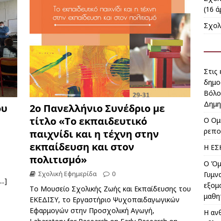
(16 ά
Σχολ
Στις
δημο
Βόλο
Δημη
ου
2ο Πανελλήνιο Συνέδριο με
τίτλο «Το εκπαιδευτικό
Ο Ομ
ρεπο
παιχνίδι και η τέχνη στην
εκπαίδευση και στον
Η ΕΣ
πολιτισμό»
Ο Όμ
Σχολική Εφημερίδα
0
Γυμν
...]
εξομ
Tο Μουσείο Σχολικής Ζωής και Εκπαίδευσης του
μαθη
ΕΚΕΔΙΣΥ, το Εργαστήριο Ψυχοπαιδαγωγικών
Εφαρμογών στην Προσχολική Αγωγή,
Η αν