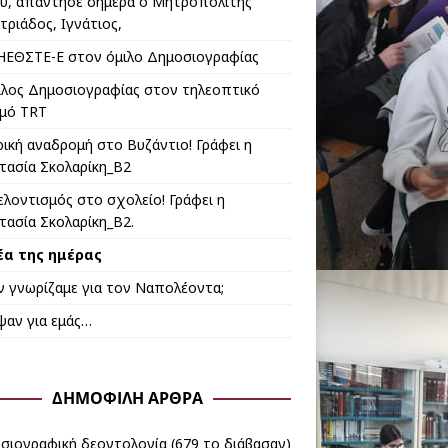
υ, απάντησε σήμερα ο Μητροπολίτης
τριάδος, Ιγνάτιος,
ΗΕΘΣΤΕ-Ε στον όμιλο Δημοσιογραφίας
ιλος Δημοσιογραφίας στον τηλεoπτικό
μό TRT
ρική αναδρομή στο Βυζάντιο! Γράφει η
τασία Σκολαρίκη_Β2
ελοντισμός στο σχολείο! Γράφει η
τασία Σκολαρίκη_B2.
έα της ημέρας
εν γνωρίζαμε για τον Ναπολέοντα;
ψαν για εμάς…
ΔΗΜΟΦΙΛΉ ΆΡΘΡΑ
σιογραφική δεοντολογία (679 το διάβασαν)