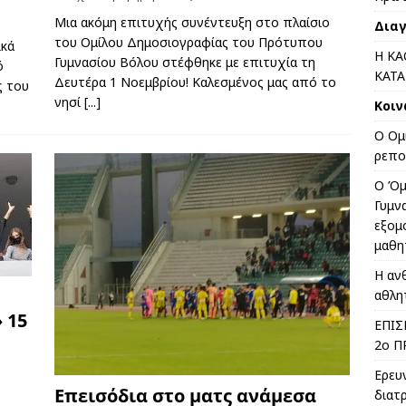
Μια ακόμη επιτυχής συνέντευξη στο πλαίσιο
Δια
του Ομίλου Δημοσιογραφίας του Πρότυπου
ικά
Η ΚΑ
Γυμνασίου Βόλου στέφθηκε με επιτυχία τη
ό
ΚΑΤΑ
Δευτέρα 1 Νοεμβρίου! Καλεσμένος μας από το
ς του
νησί
[...]
Κοιν
Ο Ομ
ρεπο
Ο Όμ
Γυμν
εξομ
μαθη
Η αν
αθλη
 15
ΕΠΙΣ
2o Π
Ερευ
Επεισόδια στο ματς ανάμεσα
διατ