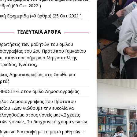
ρθρα) (09 Οκτ 2022 )
ική Εφημερίδα
(40 άρθρα) (25 Οκτ 2021 )
ΤΕΛΕΥΤΑΊΑ ΆΡΘΡΑ
 ερωτήσεις των μαθητών του ομίλου
σιογραφίας του 2ου Προτύπου Γυμνασίου
υ, απάντησε σήμερα ο Μητροπολίτης
τριάδος, Ιγνάτιος,
ιλος Δημοσιογραφίας στη Σκιάθο για
ρτάζ
ΗΕΘΣΤΕ-Ε στον όμιλο Δημοσιογραφίας
ιλος Δημοσιογραφίας 2ου Πρότυπου
ασίου «Δεν νιώθουμε την ευκολία να
ολογηθούμε στους γονείς μας».Σχέσεις
τών-γονιών_ Το διαχρονικό χάσμα γενεών
θυγιεινή διατροφή με τη ματιά μαθητών –