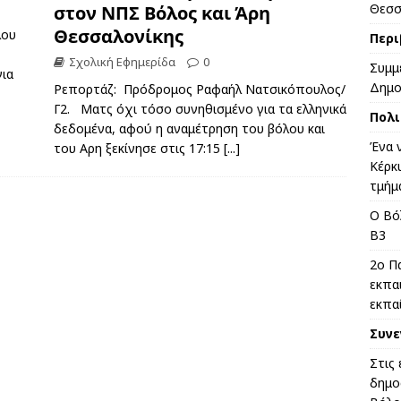
Θεσσ
στον ΝΠΣ Βόλος και Άρη
Θεσσαλονίκης
λου
Περι
Σχολική Εφημερίδα
0
Συμμ
για
Δημο
Ρεπορτάζ: Πρόδρομος Ραφαήλ Νατσικόπουλος/
Γ2. Ματς όχι τόσο συνηθισμένο για τα ελληνικά
Πολι
δεδομένα, αφού η αναμέτρηση του βόλου και
Ένα 
του Aρη ξεκίνησε στις 17:15
[...]
Κέρκ
τμήμ
Ο Βό
Β3
2ο Π
εκπα
εκπα
Συνε
Στις
δημο