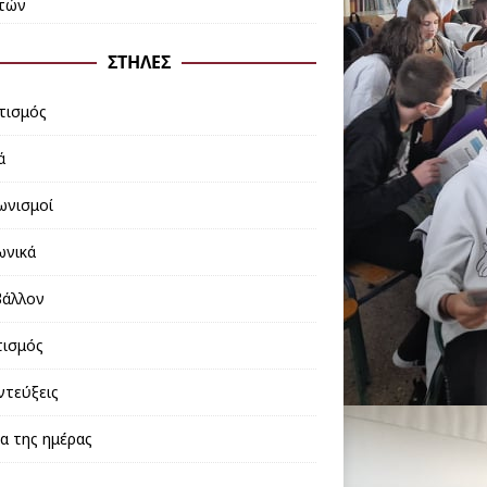
τών
ΣΤΉΛΕΣ
τισμός
ά
ωνισμοί
ωνικά
βάλλον
τισμός
ντεύξεις
έα της ημέρας