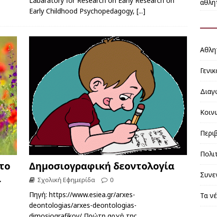
Labaratory for Research on Early Research on
αθλη
Early Childhood Psychopedagogy,
[...]
Αθλη
Γενικ
Διαγ
Κοιν
Περι
Πολι
το
Δημοσιογραφική δεοντολογία
Συνε
ι
Σχολική Εφημερίδα
0
Πηγή: https://www.esiea.gr/arxes-
Τα ν
deontologias/arxes-deontologias-
dimosiografikoy/ Πρώτη αρχή της