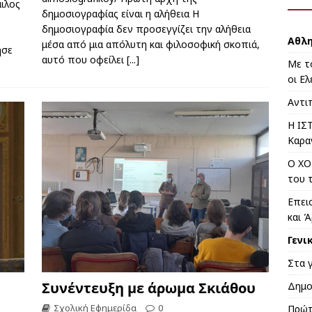
ιλος
δημοσιογραφίας είναι η αλήθεια Η
δημοσιογραφία δεν προσεγγίζει την αλήθεια
Αθλ
μέσα από μια απόλυτη και φιλοσοφική σκοπιά,
ησε
αυτό που οφείλει
[...]
Με τ
οι Ελ
Αντι
Η ΙΣ
Καρα
Ο ΧΟ
του 
Επει
και 
Γενι
Στα 
Συνέντευξη με άρωμα Σκιάθου
Δημο
Σχολική Εφημερίδα
0
Πρώτ