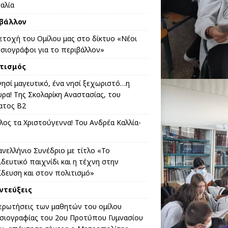
αλία
βάλλον
ετοχή του Ομίλου μας στο δίκτυο «Νέοι
σιογράφοι για το περιβάλλον»
τισμός
νησί μαγευτικό, ένα νησί ξεχωριστό…η
υρα! Της Σκολαρίκη Αναστασίας, του
ατος Β2
λος τα Χριστούγεννα! Του Ανδρέα Καλλία-
ανελλήνιο Συνέδριο με τίτλο «Το
ιδευτικό παιχνίδι και η τέχνη στην
ίδευση και στον πολιτισμό»
ντεύξεις
 ερωτήσεις των μαθητών του ομίλου
σιογραφίας του 2ου Προτύπου Γυμνασίου