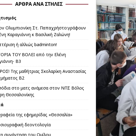
ΆΡΘΡΑ ΑΝΆ ΣΤΉΛΕΣ
ητισμός
ον Ολυμπιονίκη Στ. Παπαχρήστο:γράφουν
ένη Καραγιάννη κ Βασιλική Ζαλώνη!
πτέριση ή αλλιώς badminton!
ΤΟΡΙΑ ΤΟΥ ΒΟΛΕΙ από την Eλένη
γιάννη- Β3
ΡΟΣ! Της μαθήτριας Σκολαρίκη Αναστασίας
τμήματος Β2
σόδια στο ματς ανάμεσα στον ΝΠΣ Βόλος
Άρη Θεσσαλονίκης
κά
γραφεία της εφημερίδας «Θεσσαλία»
σιογραφική δεοντολογία
η συνάντηση του Ομίλου