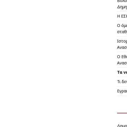
Βόλο
Δημη
Η ΕΣ
Ο όμ
σταθ
Ιστο
Ανασ
Ο Εθ
Ανασ
Τα ν
Τι δ
Εγρα
Δημο