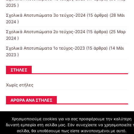
2025 )
Σχολικά Αποτυπώματα 3ο τεύχος-2024
(15 άρθρα) (28 Μάι
2024 )
Σχολικά Αποτυπώματα 2ο τεύχος-2024
(15 άρθρα) (25 Μαρ
2024 )
Σχολικά Αποτυπώματα 1ο τεύχος-2023
(15 άρθρα) (14 Μάι
2023 )
ΣΤΉΛΕΣ
Χωρίς στήλες
ΆΡΘΡΑ ΑΝΆ ΣΤΉΛΕΣ
Χρησιμοποιούμε cookies για να σας προσφέρουμε την καλύτερη
δυνατή εμπειρία στη σελίδα μας. Εάν συνεχίσετε να χρησιμοποιείτε 
schoolpress.sch.gr
σελίδα, θα υποθέσουμε πως είστε ικανοποιημένοι με αυτό.