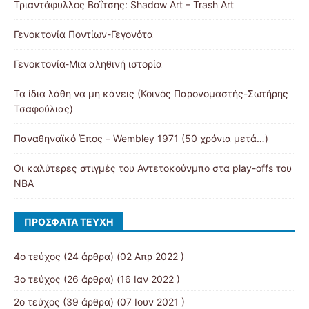
Τριαντάφυλλος Βαΐτσης: Shadow Art – Trash Art
Γενοκτονία Ποντίων-Γεγονότα
Γενοκτονία-Μια αληθινή ιστορία
Τα ίδια λάθη να μη κάνεις (Κοινός Παρονομαστής-Σωτήρης
Τσαφούλιας)
Παναθηναϊκό Έπος – Wembley 1971 (50 χρόνια μετά…)
Οι καλύτερες στιγμές του Αντετοκούνμπο στα play-offs του
NBA
ΠΡΌΣΦΑΤΑ ΤΕΎΧΗ
4ο τεύχος
(24 άρθρα) (02 Απρ 2022 )
3ο τεύχος
(26 άρθρα) (16 Ιαν 2022 )
2ο τεύχος
(39 άρθρα) (07 Ιουν 2021 )