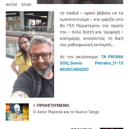
αυτού είναι
τα παιδιά – αρκεί βέβαια να τα
εμπιστευτούμε – και χαρίζει στο
8ο ΓΕΛ Περιστερίου την πρώτη
του – πολύ ζεστή και τρυφερή –
καλημέρα, ανοίγοντας τη δική
του ραδιοφωνική εκπομπή…
Ας τον ακούσουμε:
TA PROINA
SOU_Semis Petrakis_11-13
MUSICARADIO
ΠΡΟΗΓΟΎΜΕΝΟ
Ο Αstor Piazzola και το Nuevo Tango