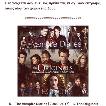
εμφανίζεται σαν έντιμος πρίγκιπας κι όχι σαν έκτρωμα,
όπως όλοι τον χαρακτηρίζουν.
¥¥¥¥¥¥¥¥¥¥¥¥¥¥¥¥¥¥¥¥¥¥¥¥¥¥¥¥¥¥
5.
The Vampire Diaries [2009-2017] – 6. The Originals