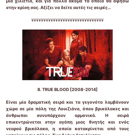
μία χιλιετία, και για πολλά ακόμα τα οποία θα αφήσω
στην κρίση σας. Αξίζει να δείτε αυτές τις σειρές…
¥¥¥¥¥¥¥¥¥¥¥¥¥¥¥¥¥¥¥¥¥¥¥¥¥¥¥¥¥¥
8.
TRUE
BLOOD
[2008-2014]
Είναι μία δραματική σειρά και τα γεγονότα λαμβάνουν
χώρα σε μία πόλη της Λουιζιάνα, όπου βρικόλακες και
άνθρωποι συνυπάρχουν αρμονικά. Η σειρά
επικεντρώνεται στην αγάπη μιας θνητής και ενός
νεαρού βρικόλακα, η οποία κατακρίνεται από τους