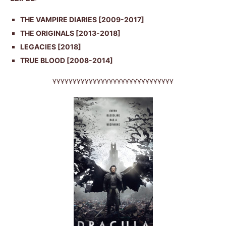
THE VAMPIRE DIARIES [2009-2017]
THE ORIGINALS [2013-2018]
LEGACIES [2018]
TRUE BLOOD [2008-2014]
¥¥¥¥¥¥¥¥¥¥¥¥¥¥¥¥¥¥¥¥¥¥¥¥¥¥¥¥¥¥