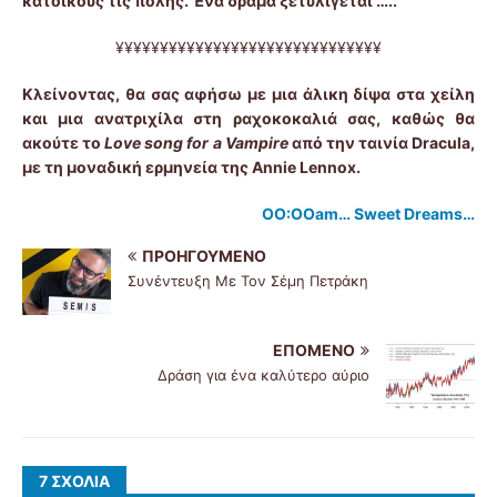
κατοίκους τις πόλης. Ένα δράμα ξετυλίγεται …..
¥¥¥¥¥¥¥¥¥¥¥¥¥¥¥¥¥¥¥¥¥¥¥¥¥¥¥¥¥¥
Κλείνοντας, θα σας αφήσω με μια άλικη δίψα στα χείλη
και μια ανατριχίλα στη ραχοκοκαλιά σας, καθώς θα
ακούτε το
Love
song
for
a
Vampire
από την ταινία
Dracula
,
με τη μοναδική ερμηνεία της
Annie
Lennox
.
OO:OOam… Sweet Dreams…
ΠΡΟΗΓΟΎΜΕΝΟ
Συνέντευξη Με Τον Σέμη Πετράκη
ΕΠΌΜΕΝΟ
Δράση για ένα καλύτερο αύριο
7 ΣΧΌΛΙΑ