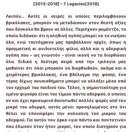
[2013-2018] – 7. Legacies[2018]
Λοιπόν… Αυτές οι σειρές οι οποίες περιλαμβάνουν
βρικόλακες, μπορούν να μεταδώσουν στον θεατή αξίες
που δύσκολα θα βρουν σε άλλες. Περιέχουν ρομάντζο, το
οποίο διδάσκει ότι η αληθινή αγάπη μπορεί να τα νικήσει
όλα, ενώ ταυτόχρονα μας προβάλλουν αρχές, όπως η
πραγματική κι ανιδιοτελής φίλια, αλλά και η αδερφική
αγάπη που – ως γνωστόν – είναι ικανή να τα διορθώσει
όλα. Ειδικά η δεύτερη σειρά από την τριλογία μας
μαθαίνει ότι όλοι μπορούν να διορθωθούν, ακόμα και ο
χειρότερος βρικόλακας, ένα βδέλυγμα της φύσης, ένα
τέρας δίχως συναισθήματα μπορεί να αλλάξει μέσα από
τον ερχομό του παιδιού του. Τέλος, η σημαντικότερη για
εμένα φιγούρα είναι του τίμιου πάντα αδερφού, ο οποίος
αν και έχει προσωρινά θανατωθεί πολλές φορές από τον
μικρό του αδερφό, αυτός μένει προσηλωμένος στο ότι
θέλει να επαναφέρει την καλοσύνη τού μικρού του
αδερφού. Για αυτόν τον όρκο «για πάντα και παντοτινά»
που έδωσαν όταν ήταν μικροί, τον οποίο διατηρούν για