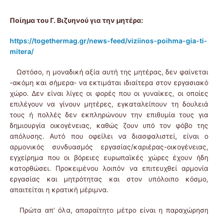
Ποίημα του Γ. Βιζυηνού για την μητέρα:
https://togethermag.gr/news-feed/viziinos-poihma-gia-ti-
mitera/
Ωστόσο, η μοναδική αξία αυτή της μητέρας, δεν φαίνεται
-ακόμη και σήμερα- να εκτιμάται ιδιαίτερα στον εργασιακό
χώρο. Δεν είναι λίγες οι φορές που οι γυναίκες, οι οποίες
επιλέγουν να γίνουν μητέρες, εγκαταλείπουν τη δουλειά
τους ή πολλές δεν εκπληρώνουν την επιθυμία τους για
δημιουργία οικογένειας, καθώς ζουν υπό τον φόβο της
απόλυσης. Αυτό που οφείλει να διασφαλιστεί, είναι ο
αρμονικός συνδυασμός εργασίας/καριέρας-οικογένειας,
εγχείρημα που οι βόρειες ευρωπαϊκές χώρες έχουν ήδη
κατορθώσει. Προκειμένου λοιπόν να επιτευχθεί αρμονία
εργασίας και μητρότητας και στον υπόλοιπο κόσμο,
απαιτείται η κρατική μέριμνα.
Πρώτα απ’ όλα, απαραίτητο μέτρο είναι η παραχώρηση