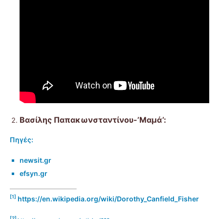
Βασίλης Παπακωνσταντίνου-’Μαμά’
:
Πηγές:
newsit.gr
efsyn.gr
[1]
https://en.wikipedia.org/wiki/Dorothy_Canfield_Fisher
[2]