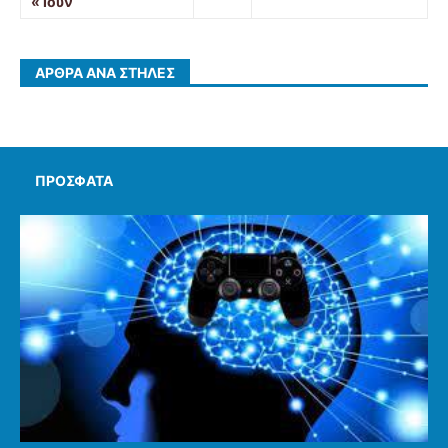
« Ιουν
ΆΡΘΡΑ ΑΝΆ ΣΤΉΛΕΣ
ΠΡΌΣΦΑΤΑ