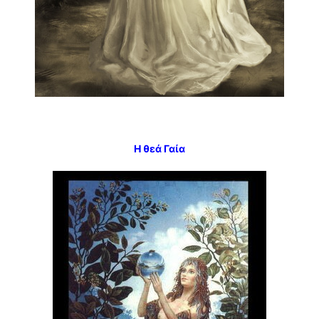
Η θεά Γαία