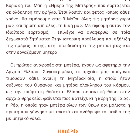
Κυριακή του Μάη η «Ημέρα της Μητέρας» που εορτάζεται
σε ολόκληρη την υφήλιο. Έτσι λοιπόν και φέτος -όπως κάθε
χρόνο- θα τιμήσουμε στις 9 Μαΐου όλες τις μητέρες γύρω
μας και πρώτη απ’ όλες, τη δική μας. Με αφορμή αυτόν τον
ιδιαίτερο εορτασμό, επιλέγω να αναφερθώ σε τρία
ξεχωριστά ζητήματα: Στην ιστορική προέλευση και εξέλιξη
της ημέρας αυτής, στη σπουδαιότητα της μητρότητας και
στην εργαζόμενη μητέρα.
Οι πρώτες αναφορές στη μητέρα, έχουν ως αφετηρία την
Αρχαία Ελλάδα. Συγκεκριμένα, οι αρχαίοι μας πρόγονοι
τιμούσαν κάθε άνοιξη τη Μητέρα-Γαία, η οποία ήταν
σύζυγος του Ουρανού και μητέρα ολόκληρου του κόσμου,
ως την υπέρτατη θεότητα. Εξίσου σημαντική θέση στην
αρχαία θρησκεία, φαίνεται πως κατείχε κι η κόρη της Γαίας,
η Ρέα, η οποία ήταν μητέρα όλων των θεών και μάλιστα η
πρώτη που γέννησε με τοκετό και ανέθρεψε τα παιδιά της
με μητρικό γάλα.
Η
θεά
Ρέα