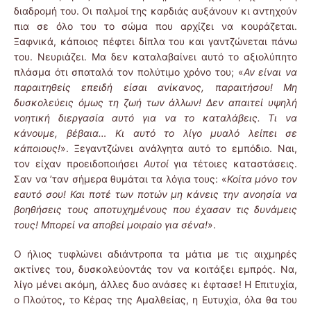
διαδρομή του. Οι παλμοί της καρδιάς αυξάνουν κι αντηχούν
πια σε όλο του το σώμα που αρχίζει να κουράζεται.
Ξαφνικά, κάποιος πέφτει δίπλα του και γαντζώνεται πάνω
του. Νευριάζει. Μα δεν καταλαβαίνει αυτό το αξιολύπητο
πλάσμα ότι σπαταλά τον πολύτιμο χρόνο του; «
Αν είναι να
παραιτηθείς επειδή είσαι ανίκανος, παραιτήσου! Μη
δυσκολεύεις όμως τη ζωή των άλλων! Δεν απαιτεί υψηλή
νοητική διεργασία αυτό για να το καταλάβεις. Τι να
κάνουμε, βέβαια… Κι αυτό το λίγο μυαλό λείπει σε
κάποιους!
». Ξεγαντζώνει ανάλγητα αυτό το εμπόδιο. Ναι,
τον είχαν προειδοποιήσει
Αυτοί
για τέτοιες καταστάσεις.
Σαν να ’ταν σήμερα θυμάται τα λόγια τους: «
Κοίτα μόνο τον
εαυτό σου! Και ποτέ των ποτών μη κάνεις την ανοησία να
βοηθήσεις τους αποτυχημένους που έχασαν τις δυνάμεις
τους! Μπορεί να αποβεί μοιραίο για σένα!
».
Ο ήλιος τυφλώνει αδιάντροπα τα μάτια με τις αιχμηρές
ακτίνες του, δυσκολεύοντάς τον να κοιτάξει εμπρός. Να,
λίγο μένει ακόμη, άλλες δυο ανάσες κι έφτασε! Η Επιτυχία,
ο Πλούτος, το Κέρας της Αμαλθείας, η Ευτυχία, όλα θα του