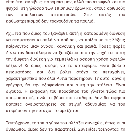
είπε έτσι ακριβώς· παρόμοια μεν, αλλά πιο στρυφνά και πιο
ψυχρά, στη γλώσσα των επίσημων όρων και στους αριθμούς
των αμείλικτων στατιστικών. Στις ακτές του
καθωσπρεπισμού δεν τραγουδάνε τα πουλιά.
Αχ… Να που όμως του ξανάρθε αυτή η καταραμένη διάθεση
να σταματήσει κι απλά να καθίσει, να παίξει με τις λέξεις
παίρνοντας μιαν ανάσα, κανονική και βαθιά. Πόσες φορές
Αυτοί
τον δασκάλεψαν να ξεριζώσει από την ψυχή του αυτή
την έμφυτη διάθεση για τεμπελιά κι άσκοπη χρήση αφελών
λέξεων! Κι όμως, ακόμη να το καταφέρει. Είναι βέβαια
πεισματάρης και ό,τι βάλει στόχο το πετυχαίνει,
χαρακτηριστικό που όλοι
Αυτοί
παρατηρούν. Γι’ αυτό, αργά ή
γρήγορα, θα την εξαφανίσει και αυτή την ατέλεια. Είναι
σίγουρο. Η έκφραση του προσώπου του γίνεται τώρα πιο
αποφασιστική, ενώ το βήμα πιο σταθερό. Δεν θα αφήσει
κάποιες ονειροπολήσεις σε στιγμή αδυναμίας να του
στερήσουν την ευτυχία. Το ορκίζεται!
Ταυτόχρονα, το τοπίο γύρω του αλλάζει συνεχώς, όπως κι οι
άνθρωποι, όμως δεν το παρατηρεί. Συνεχίζει τρέχοντας τη