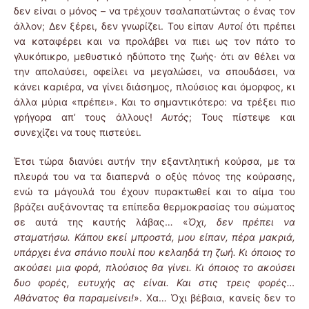
δεν είναι ο μόνος – να τρέχουν τσαλαπατώντας ο ένας τον
άλλον; Δεν ξέρει, δεν γνωρίζει. Του είπαν
Αυτοί
ότι πρέπει
να καταφέρει και να προλάβει να πιει ως τον πάτο το
γλυκόπικρο, μεθυστικό ηδύποτο της ζωής· ότι αν θέλει να
την απολαύσει, οφείλει να μεγαλώσει, να σπουδάσει, να
κάνει καριέρα, να γίνει διάσημος, πλούσιος και όμορφος, κι
άλλα μύρια «πρέπει». Και το σημαντικότερο: να τρέξει πιο
γρήγορα απ’ τους άλλους!
Αυτός
; Τους πίστεψε και
συνεχίζει να τους πιστεύει.
Έτσι τώρα διανύει αυτήν την εξαντλητική κούρσα, με τα
πλευρά του να τα διαπερνά ο οξύς πόνος της κούρασης,
ενώ τα μάγουλά του έχουν πυρακτωθεί και το αίμα του
βράζει αυξάνοντας τα επίπεδα θερμοκρασίας του σώματος
σε αυτά της καυτής λάβας… «
Όχι, δεν πρέπει να
σταματήσω. Κάπου εκεί μπροστά, μου είπαν, πέρα μακριά,
υπάρχει ένα σπάνιο πουλί που κελαηδά τη ζωή. Κι όποιος το
ακούσει μια φορά, πλούσιος θα γίνει. Κι όποιος το ακούσει
δυο φορές, ευτυχής ας είναι. Και στις τρεις φορές…
Αθάνατος θα παραμείνει!
». Χα… Όχι βέβαια, κανείς δεν το