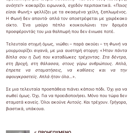
ανόητε!
» κακαρίζει ειρωνικά, σχεδόν περιπαικτικά. «
Ποιος
είσαι Φωνή;
» ψελλίζει με τα σκασμένα χείλη, ξαπλωμένος.
Η
Φωνή
δεν απαντά· απλά τον αποστρέφεται με χαιρέκακο
οίκτο. Ένα μαύρο πέπλο κουκουλώνει τον δρομέα
προσφέροντάς του μια θαλπωρή που δεν ένιωσε ποτέ.
Τελευταία στιγμή όμως, νιώθει – παρά ακούει – τη
Φωνή
να
μουρμουρίζει σιγανά, με μια αυστηρή στοργη: «
Ήταν πάντα
δίπλα σου η ζωή που καταδίωκες τρέχοντας. Στα δέντρα,
στη βροχή, στη θάλασσα, στους γύρω ανθρώπους. Απλά,
έπρεπε να σταματήσεις, να καθίσεις και να την
αφουγκραστείς. Απλά ήταν όλα…
».
Σε μια τελευταία προσπάθεια πιάνει κάποιο πόδι. Όχι για να
σωθεί όμως. Όχι. Για να προειδοποιήσει. Μόνο που τώρα δεν
σταματά κανείς. Όλοι ακούνε
Αυτούς
. Και τρέχουν. Γρήγορα,
βιαστικά, υπάκουα.
ΠΡΟΗΓΟΎΜΕΝΟ