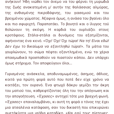
ανήκουν! Ήδη νιώθει τον άνεμο να του φέρνει τη μυρωδιά
της ζωής ανακατεμένη μ’ αυτήν της θαλάσσιας αλμύρας,
της ανθισμένης πικροδάφνης, του γιασεμιού και του
βρεγμένου χώματος. Άξαφνα όμως, η ανάσα του βγαίνει όλο
και πιο σφυριχτή. Παραπατάει. Το βουητό και ο ίλιγγος τού
θολώνουν τη σκέψη. Η καρδιά του ουρλιάζει στους
κροτάφους. Στάλα-στάλα οι δυνάμεις του εξατμίζονται,
αφήνοντας ένα κενό. «
Όχι! Όχι! Όχι τώρα! Να τη! Είναι εδώ!
Δεν έχω το δικαίωμα να εξαντληθώ τώρα!
». Τα μάτια του
γουρλώνουν, το σώμα πέφτει εξαντλημένο, ενώ τα χέρια
σπασμωδικά προσπαθούν να πιαστούν κάπου. Δεν υπάρχει
όμως στήριγμα. Τον αποφεύγουν όλοι…
Γυρισμένος ανάσκελα, αποδυναμωμένος, άσημος, άθλιος,
κοιτά για πρώτη φορά αυτό που ποτέ δεν είχε χρόνο να
κοιτάξει, τον ουρανό. Ένα φτωχό δάκρυ γεμίζει την άκρη
του ματιού του, καθρεφτίζοντας όλη του την απόγνωση και
την απογοήτευση. «
Έχασες
» αντηχεί τότε μια βραχνή φωνή.
«
Έχασες
» επαναλαμβάνει, κι αυτή τη φορά ο τόνος της έχει
μια ατσαλένια κατάφαση, σαν του δικαστή που επικυρώνει
αμετάκλητα μια ισόβια καταδίκη. «
Και εσύ τους πίστεψες,