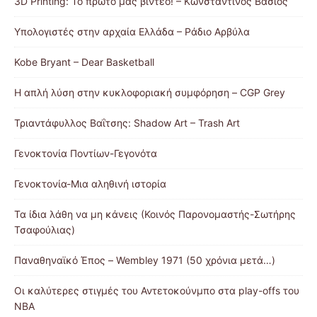
3D Printing: Το πρώτο μας βίντεο! – Κωνσταντίνος Βάσιος
Υπολογιστές στην αρχαία Ελλάδα – Ράδιο Αρβύλα
Kobe Bryant – Dear Basketball
Η απλή λύση στην κυκλοφοριακή συμφόρηση – CGP Grey
Τριαντάφυλλος Βαΐτσης: Shadow Art – Trash Art
Γενοκτονία Ποντίων-Γεγονότα
Γενοκτονία-Μια αληθινή ιστορία
Τα ίδια λάθη να μη κάνεις (Κοινός Παρονομαστής-Σωτήρης
Τσαφούλιας)
Παναθηναϊκό Έπος – Wembley 1971 (50 χρόνια μετά…)
Οι καλύτερες στιγμές του Αντετοκούνμπο στα play-offs του
NBA