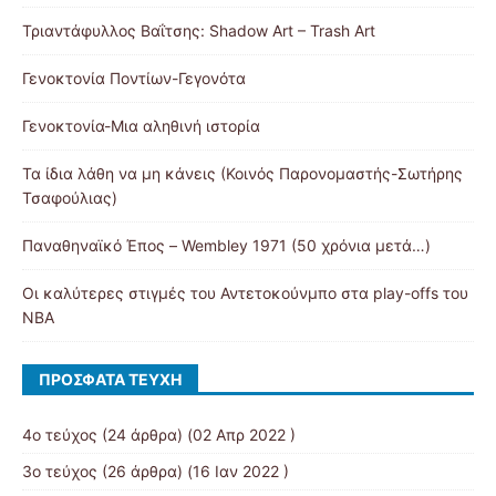
Τριαντάφυλλος Βαΐτσης: Shadow Art – Trash Art
Γενοκτονία Ποντίων-Γεγονότα
Γενοκτονία-Μια αληθινή ιστορία
Τα ίδια λάθη να μη κάνεις (Κοινός Παρονομαστής-Σωτήρης
Τσαφούλιας)
Παναθηναϊκό Έπος – Wembley 1971 (50 χρόνια μετά…)
Οι καλύτερες στιγμές του Αντετοκούνμπο στα play-offs του
NBA
ΠΡΌΣΦΑΤΑ ΤΕΎΧΗ
4ο τεύχος
(24 άρθρα) (02 Απρ 2022 )
3ο τεύχος
(26 άρθρα) (16 Ιαν 2022 )