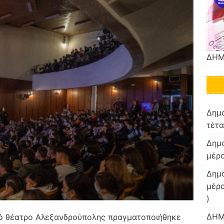
ΔΗΜ
Δημο
τέτα
Δημο
μέρο
Δημο
μέρ
)
ΔΗΜ
κό θέατρο Αλεξανδρούπολης πραγματοποιήθηκε