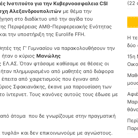
(22 
ές Ινστιτούτο για την Κυβερνοασφαλεια CSI
σχη Αλεξανδρουπολιτών
με θέμα την
γηση στο διαδίκτυο υπό την αιγίδα του
 της Περιφέρειας ΑΜΘ-Περιφερειακής Ενότητας
ι την υποστήριξη της Eurolife FFH.
Η τε
δύο 
θητές της Γ’ Γυμνασίου να παρακολουθήσουν την
ς ήταν ο κύριος
Μανώλης
15η 
ς ΕΛ.ΑΣ. Όταν φτάσαμε καθίσαμε σε θέσεις οι
Οικο
ρο ήταν πλημμυρισμένο από μαθητές από διάφορα
Μαθα
ε έπειτα από χαιρετισμούς που έγιναν από
μου
ύριος Σφακιανάκης, έκανε μια παρουσίαση των
Αφιέ
ο ίντερνετ. Τους κανόνες αυτούς τους έδωσε με
Μαρ
θάνα
 από άτομα που δε γνωρίζουμε στην πραγματική
Περί
Παρ
 τυφλά» και δεν επικοινωνούμε με αγνώστους.