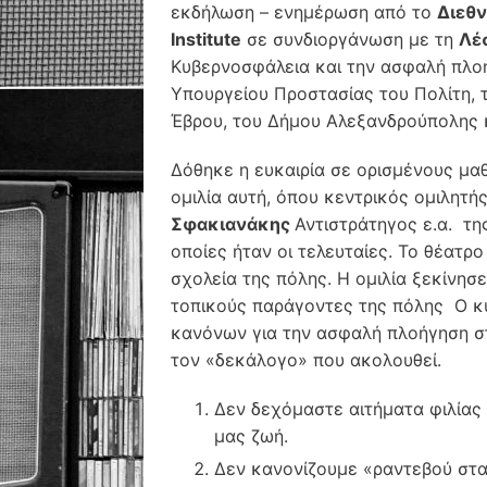
εκδήλωση – ενημέρωση από το
Διεθν
Institute
σε συνδιοργάνωση με τη
Λέ
Κυβερνοσφάλεια και την ασφαλή πλοή
Υπουργείου Προστασίας του Πολίτη,
Έβρου, του Δήμου Αλεξανδρούπολης κα
Δόθηκε η ευκαιρία σε ορισμένους μα
ομιλία αυτή, όπου κεντρικός ομιλητή
Σφακιανάκης
Αντιστράτηγος ε.α. τη
οποίες ήταν οι τελευταίες. Το θέατ
σχολεία της πόλης. Η ομιλία ξεκίνησ
τοπικούς παράγοντες της πόλης Ο κ
κανόνων για την ασφαλή πλοήγηση στ
τον «δεκάλογο» που ακολουθεί.
Δεν δεχόμαστε αιτήματα φιλίας
μας ζωή.
Δεν κανονίζουμε «ραντεβού στα