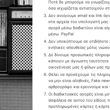
Ποτέ δε μπορούμε να γνωρίζουμ
όσα ισχυρίζεται αντιστοιχούν σ
Δεν ανοίγουμε email και link ά
στα αρχεία του υπολογιστή μας 
αγορά μέσω διαδικτύου είναι σί
μέσω PayPal
Δεν υποκύπτουμε σε οτιδήποτε 
ενήλικες απευθείας μόλις νιώσ
Δε δίνουμε προσωπικές πληροφο
κάποιον με άγνωστη ταυτότητα μ
οικογένειας μας ή φίλων μας πρ
Θέλει να προσέχουμε τις πληροφ
να μην είναι αληθινές, Fake ne
αρθρογράφο και ερευνούμε και γ
Οι διαδικτυακές αγορές είναι μ
ασφάλεια σε αυτού του είδους τ
προπληρωμένες κάρτες ή κάρτε