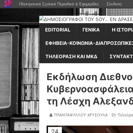
Ηλεκτρονικά Σχολικά Περιοδικά & Εφημερίδες
Σύνδεση
EDITORIAL
ΓΕΝΙΚΆ
Η ΙΣΤΟΡ
ΕΦΗΒΕΊΑ-ΚΟΙΝΩΝΊΑ-ΔΙΑΠΡΟΣΩΠΙΚΈ
ΤΗΛΕΌΡΑΣΗ ΚΑΙ ΜΚΔ
ΣΥΝΤΑΚΤ
Εκδήλωση Διεθνού
Κυβερνοασφάλεια
τη Λέσχη Αλεξαν
ΤΡΙΑΝΤΑΦΥΛΛΟΥ ΧΡΥΣΟΥΛΑ
Τηλεόρα