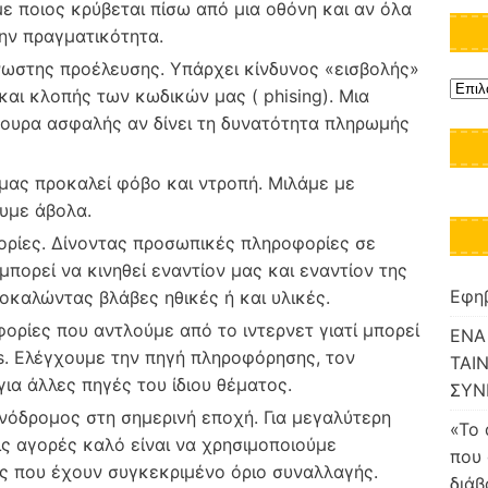
ε ποιος κρύβεται πίσω από μια οθόνη και αν όλα
την πραγματικότητα.
γνωστης προέλευσης. Υπάρχει κίνδυνος «εισβολής»
και κλοπής των κωδικών μας ( phising). Mια
γουρα ασφαλής αν δίνει τη δυνατότητα πληρωμής
μας προκαλεί φόβο και ντροπή. Μιλάμε με
ουμε άβολα.
ρίες. Δίνοντας προσωπικές πληροφορίες σε
πορεί να κινηθεί εναντίον μας και εναντίον της
Εφηβ
οκαλώντας βλάβες ηθικές ή και υλικές.
ορίες που αντλούμε από το ιντερνετ γιατί μπορεί
ΕΝΑ
ws. Ελέγχουμε την πηγή πληροφόρησης, τον
ΤΑΙΝ
ια άλλες πηγές του ίδιου θέματος.
ΣΥΝ
ονόδρομος στη σημερινή εποχή. Για μεγαλύτερη
«Το 
ις αγορές καλό είναι να χρησιμοποιούμε
που 
ς που έχουν συγκεκριμένο όριο συναλλαγής.
διάβ