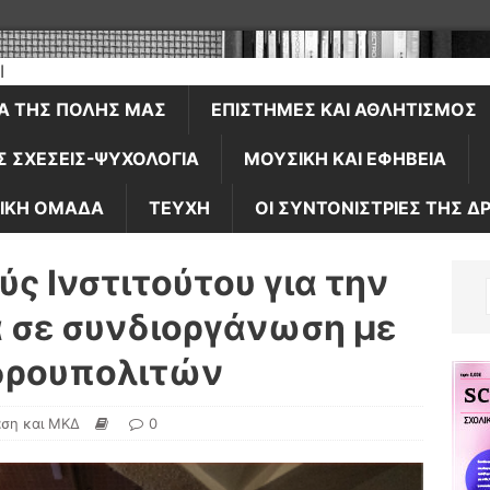
ΊΑ ΤΗΣ ΠΌΛΗΣ ΜΑΣ
ΕΠΙΣΤΉΜΕΣ ΚΑΙ ΑΘΛΗΤΙΣΜΌΣ
Σ ΣΧΈΣΕΙΣ-ΨΥΧΟΛΟΓΊΑ
ΜΟΥΣΙΚΉ ΚΑΙ ΕΦΗΒΕΊΑ
ΙΚΉ ΟΜΆΔΑ
ΤΕΎΧΗ
ΟΙ ΣΥΝΤΟΝΙΣΤΡΙΕΣ ΤΗΣ Δ
ς Ινστιτούτου για την
 σε συνδιοργάνωση με
δρουπολιτών
ση και ΜΚΔ
0