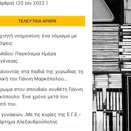
άρθρα) (20 Ιαν 2022 )
ΤΕΛΕΥΤΑΊΑ ΆΡΘΡΑ
χνητή νοημοσύνη: ένα νόμισμα με
όψεις
Μαΐου: Παγκόσμια Ημέρα
γένειας.
ίνοντας στα παιδιά της χορωδίας τη
σική του Γιάννη Μαρκόπολου…
ρωμα στον σπουδαίο συνθέτη Γιάννη
κόπουλο: Ένα χρόνο μετά τον
τό του.
 γυναικών…Με τις κυρίες της Ε.Γ.Ε.-
άρτημα Αλεξανδρούπολης