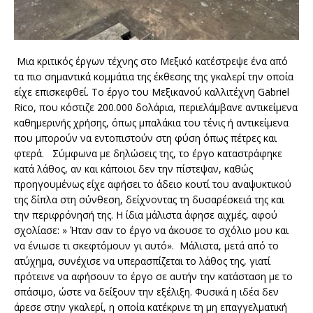
Μια κριτικός έργων τέχνης στο Μεξικό κατέστρεψε ένα από
τα πιο σημαντικά κομμάτια της έκθεσης της γκαλερί την οποία
είχε επισκεφθεί. Το έργο του Μεξικανού καλλιτέχνη Gabriel
Rico, που κόστιζε 200.000 δολάρια, περιελάμβανε αντικείμενα
καθημερινής χρήσης, όπως μπαλάκια του τένις ή αντικείμενα
που μπορούν να εντοπιστούν στη φύση όπως πέτρες και
φτερά. Σύμφωνα με δηλώσεις της, το έργο καταστράφηκε
κατά λάθος, αν και κάποιοι δεν την πίστεψαν, καθώς
προηγουμένως είχε αφήσει το άδειο κουτί του αναψυκτικού
της δίπλα στη σύνθεση, δείχνοντας τη δυσαρέσκειά της και
την περιφρόνησή της. Η ίδια μάλιστα άφησε αιχμές, αφού
σχολίασε: » Ήταν σαν το έργο να άκουσε το σχόλιο μου και
να ένιωσε τι σκεφτόμουν γι αυτό». Μάλιστα, μετά από το
ατύχημα, συνέχισε να υπερασπίζεται το λάθος της, γιατί
πρότεινε να αφήσουν το έργο σε αυτήν την κατάσταση με το
σπάσιμο, ώστε να δείξουν την εξέλιξη. Φυσικά η ιδέα δεν
άρεσε στην γκαλερί, η οποία κατέκρινε τη μη επαγγελματική