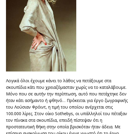
Λογικά όλοι έχουμε κάνει το λάθος να πετάξουμε στα
σκουπίδια κάτι που χρειαζόμασταν χωρίς να το καταλάβουμε.
Μόνο που σε αυτήν την περίπτωση, αυτό που πετάχτηκε δεν
ήταν κάτι ασήμαντο ή φθηνό… Πρόκειται για έργο ζωγραφικής
του Λούσιαν Φρόιντ, η τιμή του οποίου ανέρχεται στις
100.000 λίρες. Στον οίκο Sothebys, οι υπάλληλοί του πέταξαν
τον πίνακα στα σκουπίδια, επειδή πίστεψαν ότι η
προστατευτική θήκη στην οποία βρισκόταν ήταν άδεια. Με
επίσημη ανακοίνωση του οίκου έγινε γνωστό ότι το έργο