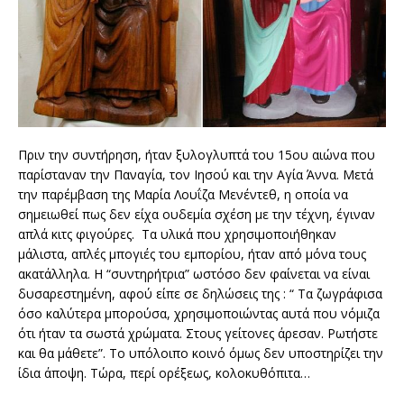
Πριν την συντήρηση, ήταν ξυλογλυπτά του 15ου αιώνα που
παρίσταναν την Παναγία, τον Ιησού και την Αγία Άννα. Μετά
την παρέμβαση της Μαρία Λουΐζα Μενέντεθ, η οποία να
σημειωθεί πως δεν είχα ουδεμία σχέση με την τέχνη, έγιναν
απλά κιτς φιγούρες. Τα υλικά που χρησιμοποιήθηκαν
μάλιστα, απλές μπογιές του εμπορίου, ήταν από μόνα τους
ακατάλληλα. Η “συντηρήτρια” ωστόσο δεν φαίνεται να είναι
δυσαρεστημένη, αφού είπε σε δηλώσεις της : “ Τα ζωγράφισα
όσο καλύτερα μπορούσα, χρησιμοποιώντας αυτά που νόμιζα
ότι ήταν τα σωστά χρώματα. Στους γείτονες άρεσαν. Ρωτήστε
και θα μάθετε”. Το υπόλοιπο κοινό όμως δεν υποστηρίζει την
ίδια άποψη. Τώρα, περί ορέξεως, κολοκυθόπιτα…