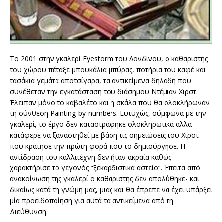
Το 2001 στην γκαλερί Eyestorm του Λονδίνου, ο καθαριστής
του χώρου πέταξε μπουκάλια μπύρας, ποτήρια του καφέ και
τασάκια γεμάτα αποτσίγαρα, τα αντικείμενα δηλαδή που
συνέθεταν την εγκατάσταση του διάσημου Ντέμιαν Χιρστ.
Έλειπαν μόνο το καβαλέτο και η σκάλα που θα ολοκλήρωναν
τη σύνθεση Painting-by-numbers. Ευτυχώς, σύμφωνα με την
γκαλερί, το έργο δεν καταστράφηκε ολοκληρωτικά αλλά
κατάφερε να ξαναστηθεί με βάση τις σημειώσεις του Χιρστ
που κράτησε την πρώτη φορά που το δημιούργησε. Η
αντίδραση του καλλιτέχνη δεν ήταν ακραία καθώς
χαρακτήρισε το γεγονός “ξεκαρδιστικά αστείο”. Έπειτα από
ανακοίνωση της γκαλερί ο καθαριστής δεν απολύθηκε- και
δικαίως κατά τη γνώμη μας, μιας και θα έπρεπε να έχει υπάρξει
μία προειδοποίηση για αυτά τα αντικείμενα από τη
Διεύθυνση.