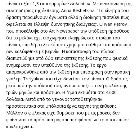
πίνακα αξίας 1,3 εκατομμυρίων δολαρίων. Με ανακοίνωση της
συντηρήτριας της έκθεσης, Anna Reshetkina: “Τα κίνητρα του
δράστη παραμένουν άγνωστα αλλά η διοίκηση πιστεύει πως
οφείλεται σε έλλειψη διανοητικής διαύγειας”. Ο Ivan Petrov
που αποκάλυψε στο Art Newspaper την υπόθεση πρόσθεσε
ότι το μελάνι έχει εισχωρήσει ελαφρώς στο στρώμα του
πίνακα, επειδή το λευκό που χρησιμοποιήθηκε στα πρόσωπα
δεν καλύφθηκε με βερνίκι. Η καταστροφή του πίνακα
διαπιστώθηκε από δύο επισκέπτες της έκθεσης που φυσικά
ενημέρωσαν τον υπεύθυνο της έκθεσης. Το έργο
απομακρύνθηκε από την έκθεση και επεστράφη στην κρατική
γκαλερί Tretyakov που είχε δανείσει τον πίνακα. Ο δράστης
μετά από την απόλυσή του, αντιμετωπίζει ποινή φυλάκισης
τριών μηνών και πρόστιμο. Η ζημιά εκτιμάται στα 4.600
δολάρια. Μετά από το γεγονός τοποθετήθηκαν
προστατευτικά στα υπόλοιπα έργα τέχνης της έκθεσης.
Μάλλον ο φύλακας είχε θυμώσει που με τις μάσκες δεν
φαίνονται τα πρόσωπά μας και αποφάσισε να το αποτυπώσει
καλλιτεχνικά…