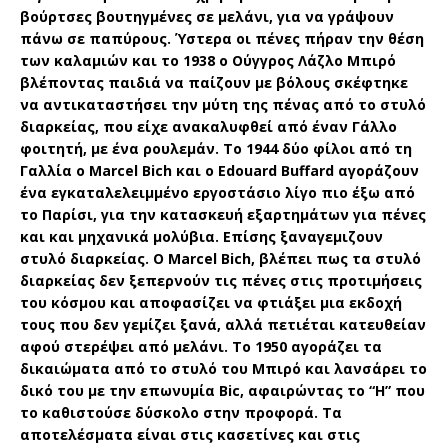
βούρτσες βουτηγμένες σε μελάνι, για να γράψουν
πάνω σε παπύρους. Ύστερα οι πένες πήραν την θέση
των καλαμιών και το 1938 ο Ούγγρος Λάζλο Μπιρό
βλέποντας παιδιά να παίζουν με βόλους σκέφτηκε
να αντικαταστήσει την μύτη της πένας από το στυλό
διαρκείας, που είχε ανακαλυφθεί από έναν Γάλλο
φοιτητή, με ένα ρουλεμάν. Το 1944 δύο φίλοι από τη
Γαλλία o Marcel Bich και ο Edouard Buffard αγοράζουν
ένα εγκαταλελειμμένο εργοστάσιο λίγο πιο έξω από
το Παρίσι, για την κατασκευή εξαρτημάτων για πένες
και και μηχανικά μολύβια. Επίσης ξαναγεμιζουν
στυλό διαρκείας. Ο Marcel Bich, βλέπει πως τα στυλό
διαρκείας δεν ξεπερνούν τις πένες στις προτιμήσεις
του κόσμου και αποφασίζει να φτιάξει μια εκδοχή
τους που δεν γεμίζει ξανά, αλλά πετιέται κατευθείαν
αφού στερέψει από μελάνι. Το 1950 αγοράζει τα
δικαιώματα από το στυλό του Μπιρό και λανσάρει το
δικό του με την επωνυμία Bic, αφαιρώντας το “H” που
το καθιστούσε δύσκολο στην προφορά. Τα
αποτελέσματα είναι στις κασετίνες και στις