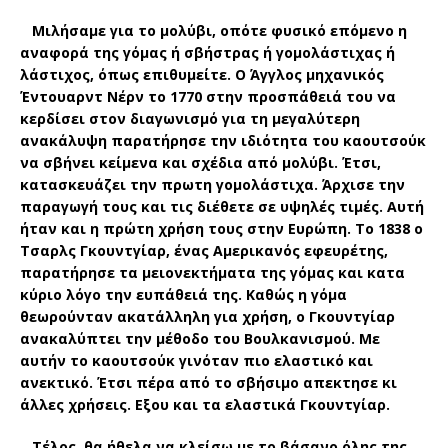
Μιλήσαμε για το μολύβι, οπότε φυσικό επόμενο η
αναφορά της γόμας ή σβήστρας ή γομολάστιχας ή
λάστιχος, όπως επιθυμείτε. Ο Άγγλος μηχανικός
Έντουαρντ Νέρν το 1770 στην προσπάθειά του να
κερδίσει στον διαγωνισμό για τη μεγαλύτερη
ανακάλυψη παρατήρησε την ιδιότητα του καουτσούκ
να σβήνει κείμενα και σχέδια από μολύβι. Έτσι,
κατασκευάζει την πρωτη γομολάστιχα. Άρχισε την
παραγωγή τους και τις διέθετε σε υψηλές τιμές. Αυτή
ήταν και η πρώτη χρήση τους στην Ευρώπη. Το 1838 ο
Τσαρλς Γκουντγίαρ, ένας Αμερικανός εφευρέτης,
παρατήρησε τα μειονεκτήματα της γόμας και κατα
κύριο λόγο την ευπάθειά της. Καθώς η γόμα
θεωρούνταν ακατάλληλη για χρήση, ο Γκουντγίαρ
ανακαλύπτει την μέθοδο του Βουλκανισμού. Με
αυτήν το καουτσούκ γινόταν πιο ελαστικό και
ανεκτικό. Έτσι πέρα από το σβήσιμο απεκτησε κι
άλλες χρήσεις. Εξου και τα ελαστικά Γκουντγίαρ.
Τέλος, θα ήθελα να κλείσω με το βάσανο όλης της