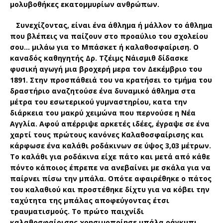
μολυβοθήκες εκατομμυρίων ανθρώπων.
Συνεχίζοντας, είναι ένα άθλημα ή μάλλον το άθλημα
που βλέπεις να παίζουν στο προαύλιο του σχολείου
σου… μιλάω για το Μπάσκετ ή καλαθοσφαίριση. Ο
καναδός καθηγητής Δρ. Τζέιμς Νάισμιθ δίδασκε
φυσική αγωγή μια βροχερή μερα τον Δεκέμβριο του
1891. Στην προσπάθειά του να κρατήσει το τμήμα του
δραστήριο αναζητούσε ένα δυναμικό άθλημα στα
μέτρα του εσωτερικού γυμναστηρίου, κατα την
διάρκεια του μακρύ χειμώνα που περνούσε η Νέα
Αγγλία. Αφού απέρριψε αρκετές ιδέες, έγραψε σε ένα
χαρτί τους πρώτους κανόνες Καλαθοσφαίρισης και
κάρφωσε ένα καλάθι ροδάκινων σε ύψος 3,03 μέτρων.
Το καλάθι για ροδάκινα είχε πάτο και μετά από κάθε
πόντο κάποιος έπρεπε να ανεβαίνει με σκάλα για να
παίρνει πίσω την μπάλα. Οπότε αφαιρέθηκε ο πάτος
του καλαθιού και προστέθηκε δίχτυ για να κόβει την
ταχύτητα της μπάλας αποφεύγοντας έτσι
τραυματισμούς. Το πρώτο παιχνίδι
καλαθοσφαίρισης χρησιμοποίησε μπάλα ράγκμπι.