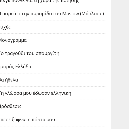
Πινγκ πονγκ για τη χαρά της ποίησης
Η πορεία στην πυραμίδα του Maslow (Μάσλοου)
Ευχές
Μονόγραμμα
Το τραγούδι του σπουργίτη
Εμπρός Ελλάδα
Θα ήθελα
Τη γλώσσα μου έδωσαν ελληνική
Πρόσθεσις
Έπεσε ξάφνω η πόρτα μου