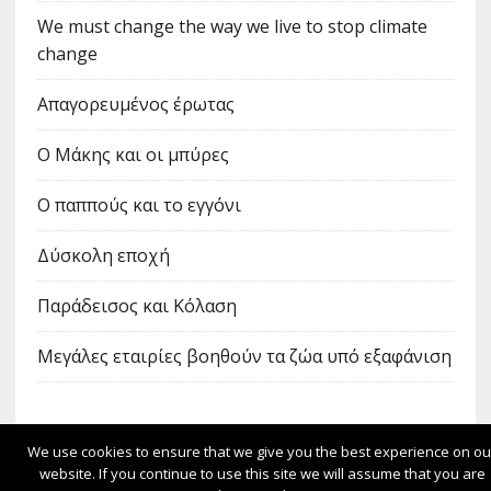
We must change the way we live to stop climate
change
Απαγορευμένος έρωτας
Ο Μάκης και οι μπύρες
Ο παππούς και το εγγόνι
Δύσκολη εποχή
Παράδεισος και Κόλαση
Μεγάλες εταιρίες βοηθούν τα ζώα υπό εξαφάνιση
We use cookies to ensure that we give you the best experience on ou
ΦΙΛΟΞΕΝΕΊΤΑΙ ΣΤΟ
SCHOOLPRESS.SCH.GR
website. If you continue to use this site we will assume that you are