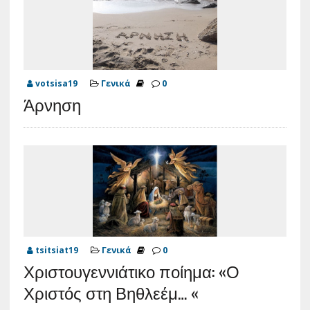
votsisa19
Γενικά
0
Άρνηση
tsitsiat19
Γενικά
0
Χριστουγεννιάτικο ποίημα: «Ο
Χριστός στη Βηθλεέμ… «