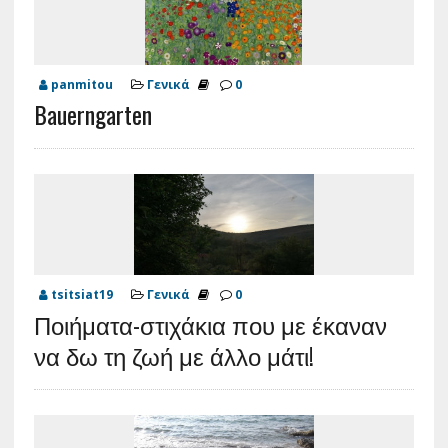
panmitou
Γενικά
0
Bauerngarten
tsitsiat19
Γενικά
0
Ποιήματα-στιχάκια που με έκαναν
να δω τη ζωή με άλλο μάτι!