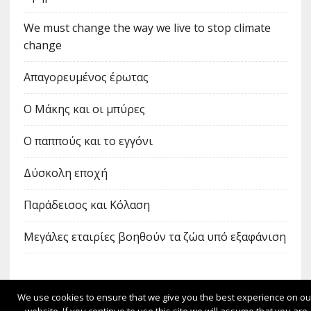
We must change the way we live to stop climate
change
Απαγορευμένος έρωτας
Ο Μάκης και οι μπύρες
Ο παππούς και το εγγόνι
Δύσκολη εποχή
Παράδεισος και Κόλαση
Μεγάλες εταιρίες βοηθούν τα ζώα υπό εξαφάνιση
We use cookies to ensure that we give you the best experience on ou
ΦΙΛΟΞΕΝΕΊΤΑΙ ΣΤΟ
SCHOOLPRESS.SCH.GR