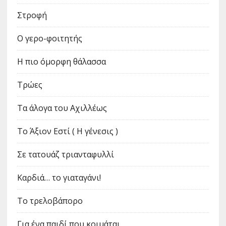
Στροφή
Ο γερο-φοιτητής
Η πιο όμορφη θάλασσα
Τρώες
Τα άλογα του Αχιλλέως
Το Άξιον Εστί ( Η γένεσις )
Σε τατουάζ τριανταφυλλί
Καρδιά… το γιαταγάνι!
Το τρελοβάπορο
Για ένα παιδί που κοιμάται