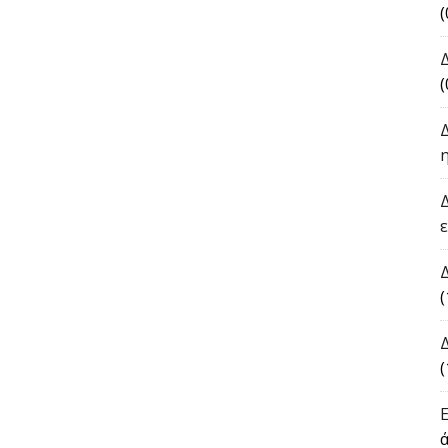
(
(
(