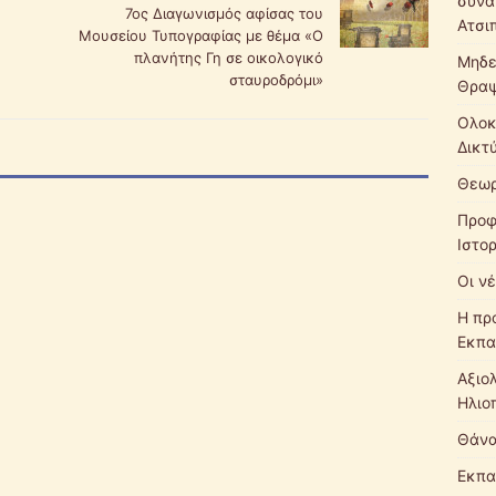
συνά
7ος Διαγωνισμός αφίσας του
Ατσι
Μουσείου Τυπογραφίας με θέμα «Ο
πλανήτης Γη σε οικολογικό
Μηδε
σταυροδρόμι»
Θρα
Ολοκ
Δικτ
Θεωρ
Προφ
Ιστο
Οι νέ
Η πρ
Εκπα
Αξιο
Ηλιο
Θάνα
Εκπα