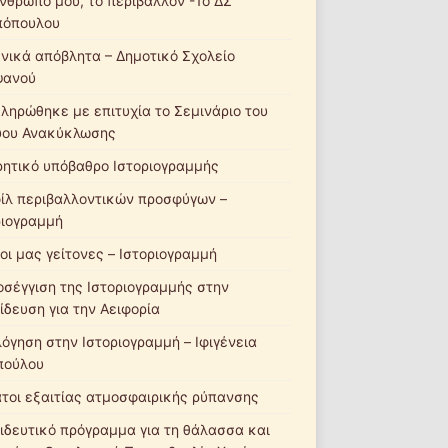
νθρωπό μου, το περιβάλλον -1ο ΔΣ
πόπουλου
νικά απόβλητα – Δημοτικό Σχολείο
ψανού
ληρώθηκε με επιτυχία το Σεμινάριο του
ύου Ανακύκλωσης
ητικό υπόβαθρο Ιστοριογραμμής
ίλ περιβαλλοντικών προσφύγων –
ριογραμμή
οι μας γείτονες – Ιστοριογραμμή
οσέγγιση της Ιστοριογραμμής στην
ίδευση για την Αειφορία
λόγηση στην Ιστοριογραμμή – Ιφιγένεια
πούλου
τοι εξαιτίας ατμοσφαιρικής ρύπανσης
ιδευτικό πρόγραμμα για τη θάλασσα και