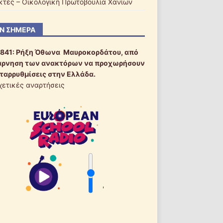
ακτές – Οικολογική Πρωτοβουλία Χανίων
Ν ΣΉΜΕΡΑ
1841:
Ρήξη Όθωνα  Μαυροκορδάτου, από
άρνηση των ανακτόρων να προχωρήσουν
εταρρυθμίσεις στην Ελλάδα.
χετικές αναρτήσεις
'