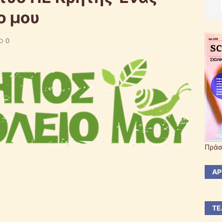
ο μου
0
Πράσ
ΆΡ
ΤΕ