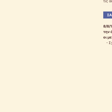
τις 
ΣΑ
8/8/
την 
οι μ
-
Σ