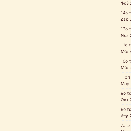
Φεβ 
14ο 
Δεκ 
13ο 
Νοε 
12ο 
Μάι 
10ο 
Μάι 
11ο 
Μαρ 
9ο τ
Οκτ 
8ο τ
Απρ 
7ο τ