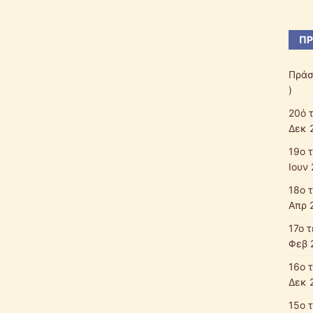
ΠΡ
Πράσ
)
20ό 
Δεκ 
19ο 
Ιουν 
18ο 
Απρ 
17ο 
Φεβ 
16ο 
Δεκ 
15ο 