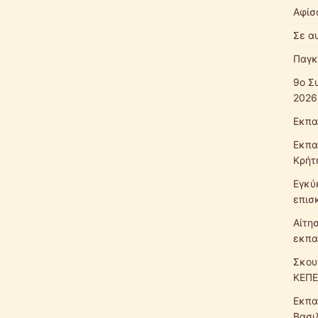
Αφίσ
Σε α
Παγκ
9ο Σ
2026
Εκπα
Εκπα
Κρήτ
Εγκύ
επισ
Αίτη
εκπα
Σκου
ΚΕΠΕ
Εκπα
Βασι