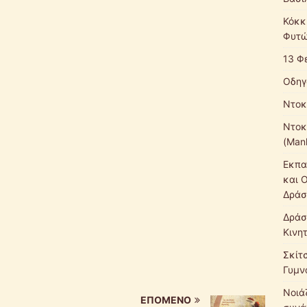
Κόκκ
Φυτώ
13 Φ
Οδηγ
Ντοκ
Ντοκ
(Mank
Εκπα
και 
Δράσ
Δράσ
Κινη
Σκίτ
Γυμν
Νοιάζ
ΕΠΌΜΕΝΟ