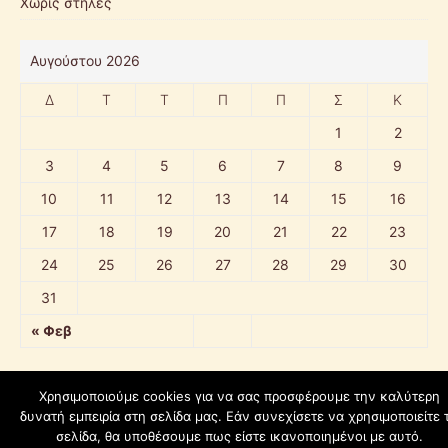
Χωρίς στήλες
Αυγούστου 2026
Δ
Τ
Τ
Π
Π
Σ
Κ
1
2
3
4
5
6
7
8
9
10
11
12
13
14
15
16
17
18
19
20
21
22
23
24
25
26
27
28
29
30
31
« Φεβ
Χρησιμοποιούμε cookies για να σας προσφέρουμε την καλύτερη
δυνατή εμπειρία στη σελίδα μας. Εάν συνεχίσετε να χρησιμοποιείτε 
schoolpress.sch.gr
σελίδα, θα υποθέσουμε πως είστε ικανοποιημένοι με αυτό.