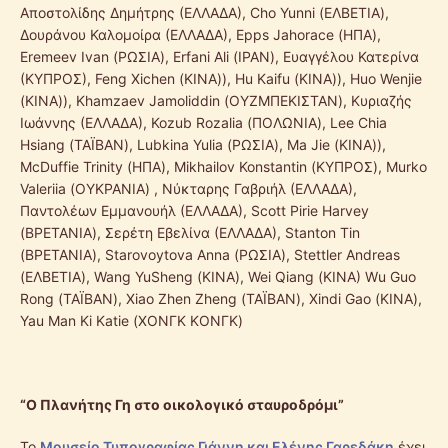
Αποστολίδης Δημήτρης (ΕΛΛΑΔΑ), Cho Yunni (ΕΛΒΕΤΙΑ),
Δουράνου Καλομοίρα (ΕΛΛΑΔΑ), Epps Jahorace (ΗΠΑ),
Eremeev Ivan (ΡΩΣΙΑ), Erfani Ali (ΙΡΑΝ), Ευαγγέλου Κατερίνα
(ΚΥΠΡΟΣ), Feng Xichen (ΚΙΝΑ)), Hu Kaifu (ΚΙΝΑ)), Huo Wenjie
(ΚΙΝΑ)), Khamzaev Jamoliddin (ΟΥΖΜΠΕΚΙΣΤΑΝ), Κυριαζής
Ιωάννης (ΕΛΛΑΔΑ), Kozub Rozalia (ΠΟΛΩΝΙΑ), Lee Chia
Hsiang (ΤΑΪΒΑΝ), Lubkina Yulia (ΡΩΣΙΑ), Ma Jie (ΚΙΝΑ)),
McDuffie Trinity (ΗΠΑ), Mikhailov Konstantin (ΚΥΠΡΟΣ), Murko
Valeriia (ΟΥΚΡΑΝΙΑ) , Νύκταρης Γαβριήλ (ΕΛΛΑΔΑ),
Παντολέων Εμμανουήλ (ΕΛΛΑΔΑ), Scott Pirie Harvey
(ΒΡΕΤΑΝΙΑ), Σερέτη Εβελίνα (ΕΛΛΑΔΑ), Stanton Tin
(ΒΡΕΤΑΝΙΑ), Starovoytova Anna (ΡΩΣΙΑ), Stettler Andreas
(ΕΛΒΕΤΙΑ), Wang YuSheng (ΚΙΝΑ), Wei Qiang (ΚΙΝΑ) Wu Guo
Rong (ΤΑΪΒΑΝ), Xiao Zhen Zheng (ΤΑΪΒΑΝ), Xindi Gao (ΚΙΝΑ),
Yau Man Ki Katie (ΧΟΝΓΚ ΚΟΝΓΚ)
“Ο Πλανήτης Γη στο οικολογικό σταυροδρόμι”
Το
Μουσείο Τυπογραφίας Γιάννη και Ελένης Γαρεδάκη
έχει