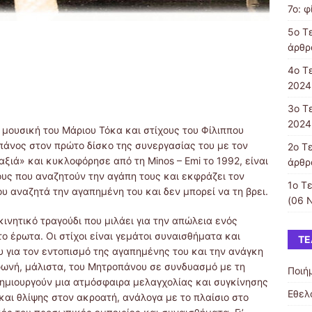
7ο: φ
5o Τε
άρθρ
4ο Τ
2024
3o Τ
2024
 μουσική του Μάριου Τόκα και στίχους του Φίλιππου
άνος στον πρώτο δίσκο της συνεργασίας του με τον
2ο Τ
αξιά» και κυκλοφόρησε από τη Minos – Emi το 1992, είναι
άρθρ
υς που αναζητούν την αγάπη τους και εκφράζει τον
1ο Τε
 αναζητά την αγαπημένη του και δεν μπορεί να τη βρει.
(06 
κινητικό τραγούδι που μιλάει για την απώλεια ενός
έρωτα. Οι στίχοι είναι γεμάτοι συναισθήματα και
ΤΕ
 για τον εντοπισμό της αγαπημένης του και την ανάγκη
 φωνή, μάλιστα, του Μητροπάνου σε συνδυασμό με τη
Ποιή
δημιουργούν μια ατμόσφαιρα μελαγχολίας και συγκίνησης
Εθελ
και θλίψης στον ακροατή, ανάλογα με το πλαίσιο στο