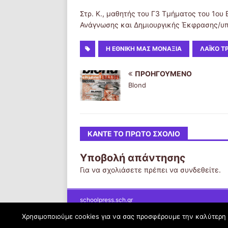
Στρ. Κ., μαθητής του Γ3 Τμήματος του 1ου
Ανάγνωσης και Δημιουργικής Έκφρασης/υπ
Η ΕΘΝΙΚΉ ΜΑΣ ΜΟΝΑΞΙΆ
ΛΑΪΚΌ Τ
ΠΡΟΗΓΟΎΜΕΝΟ
Blond
ΚΆΝΤΕ ΤΟ ΠΡΏΤΟ ΣΧΌΛΙΟ
Υποβολή απάντησης
Για να σχολιάσετε πρέπει να
συνδεθείτε
.
schoolpress.sch.gr
Χρησιμοποιούμε cookies για να σας προσφέρουμε την καλύτερη δ