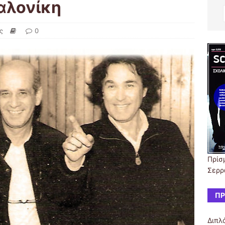
αλονίκη
ς
0
Πρίσμ
Σερρ
ΠΡ
Διπλό