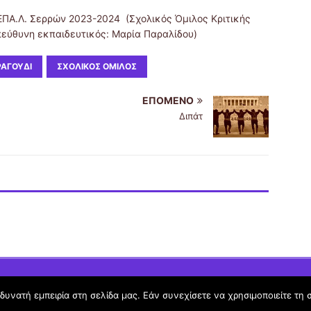
 ΕΠΑ.Λ. Σερρών 2023-2024 (Σχολικός Όμιλος Κριτικής
εύθυνη εκπαιδευτικός: Μαρία Παραλίδου)
ΡΑΓΟΎΔΙ
ΣΧΟΛΙΚΌΣ ΌΜΙΛΟΣ
ΕΠΌΜΕΝΟ
Διπάτ
υνατή εμπειρία στη σελίδα μας. Εάν συνεχίσετε να χρησιμοποιείτε τη 
Όροι Χρήσης schoolpress.sch.gr
|
Δήλωση προσβασιμότητας