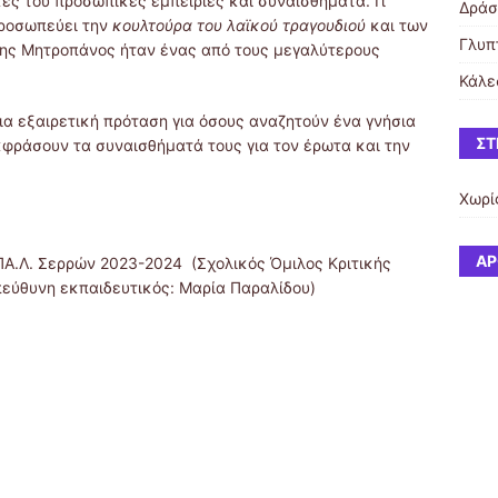
ικές του προσωπικές εμπειρίες και συναισθήματα. Γι’
Δράσ
προσωπεύει την
κουλτούρα του λαϊκού τραγουδιού
και των
Γλυπ
ης Μητροπάνος ήταν ένας από τους μεγαλύτερους
Κάλε
μια εξαιρετική πρόταση για όσους αναζητούν ένα γνήσια
ΣΤ
κφράσουν τα συναισθήματά τους για τον έρωτα και την
Χωρί
ΆΡ
ΕΠΑ.Λ. Σερρών 2023-2024 (Σχολικός Όμιλος Κριτικής
εύθυνη εκπαιδευτικός: Μαρία Παραλίδου)