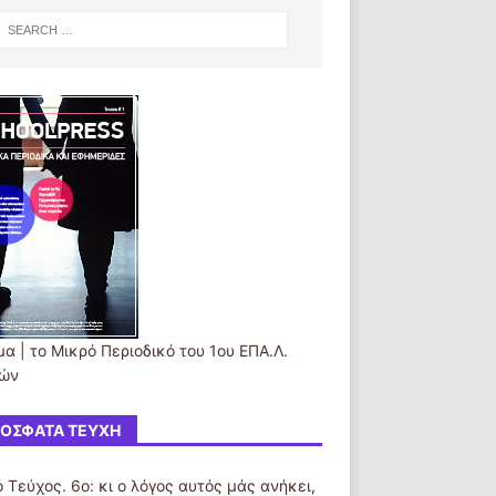
α | το Μικρό Περιοδικό του 1ου ΕΠΑ.Λ.
ών
ΌΣΦΑΤΑ ΤΕΎΧΗ
 Τεύχος. 6ο: κι ο λόγος αυτός μάς ανήκει,