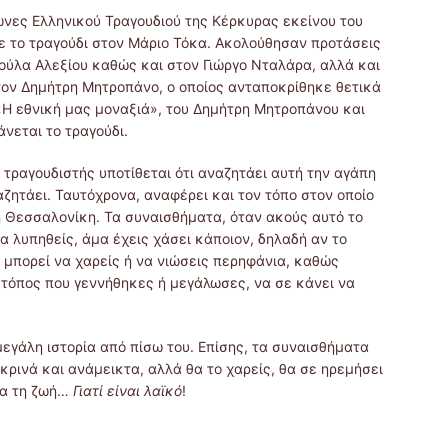
ώνες Ελληνικού Τραγουδιού της Κέρκυρας εκείνου του
ξε το τραγούδι στον Μάριο Τόκα. Ακολούθησαν προτάσεις
ρούλα Αλεξίου καθώς και στον Γιώργο Νταλάρα, αλλά και
στον Δημήτρη Μητροπάνο, ο οποίος ανταποκρίθηκε θετικά
«Η εθνική μας μοναξιά», του Δημήτρη Μητροπάνου και
νεται το τραγούδι.
ο τραγουδιστής υποτίθεται ότι αναζητάει αυτή την αγάπη
αζητάει. Ταυτόχρονα, αναφέρει και τον τόπο στον οποίο
η Θεσσαλονίκη. Τα συναισθήματα, όταν ακούς αυτό το
α λυπηθείς, άμα έχεις χάσει κάποιον, δηλαδή αν το
 μπορεί να χαρείς ή να νιώσεις περηφάνια, καθώς
 τόπος που γεννήθηκες ή μεγάλωσες, να σε κάνει να
α μεγάλη ιστορία από πίσω του. Επίσης, τα συναισθήματα
ικρινά και ανάμεικτα, αλλά θα το χαρείς, θα σε ηρεμήσει
για τη ζωή…
Γιατί είναι λαϊκό
!