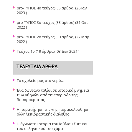
pro-TYΠΟΣ 4ο τεύχος
(35 άρθρα) (26 Ιαν
2023 )
pro-ΤΥΠΟΣ 3ο τεύχος
(33 άρθρα) (31 Οκτ
2022 )
pro-ΤΥΠΟΣ 2ο τεύχος
(30 άρθρα) (27 Μαρ
2022 )
Τεύχος 1ο
(19 άρθρα) (03 Δεκ 2021 )
ΤΕΛΕΥΤΑΊΑ ΆΡΘΡΑ
Το σχολείο μας στο νερό…
Ένα ζωντανό ταξίδι σε ιστορικά μνημεία
των Αθηνών από την περίοδο της
Βαυαροκρατίας
Η παρατήρηση της γης: παρακολούθηση
αλληλεπιδραστικής διάλεξης
Η άγνωστη ιστορία του Ιούλιου Σμιτ και
του σεληνιακού του χάρτη