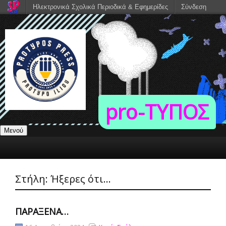
Ηλεκτρονικά Σχολικά Περιοδικά & Εφημερίδες
Σύνδεση
pro-TΥΠΟΣ
Μενού
Στήλη:
Ήξερες ότι...
ΠΑΡΆΞΕΝΑ…