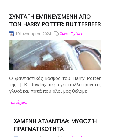
ΣΥΝΤΑΓΉ ΕΜΠΝΕΥΣΜΈΝΗ ΑΠΌ
ΤΟΝ HARRY POTTER: BUTTERBEER
19 Ιανουαρίου 2024
Χωρίς Σχόλια
Ο φανταστικός κόσμος του Harry Potter
της J. K. Rowling περιέχει πολλά φαγητά,
γλυκά και ποτά που όλοι μας θέλαμε
Συνέχεια..
ΧΑΜΈΝΗ ΑΤΛΑΝΤΊΔΑ: ΜΎΘΟΣ Ή Π
ΡΑΓΜΑΤΙΚΌΤΗΤΑ;