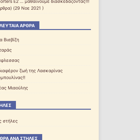
orters Ε2΄... μαθαίνουμε διασκεδάζοντας!!!
ρθρα) (29 Νοε 2021 )
ΛΕΥΤΑΊΑ ΆΡΘΡΑ
α Βισβίζη
ταράς
αφλεσσας
διαφέρον ζωή της Λασκαρίνας
μπουλίνας!!
έας Μιαούλης
ΉΛΕΣ
ς στήλες
ΘΡΑ ΑΝΆ ΣΤΉΛΕΣ