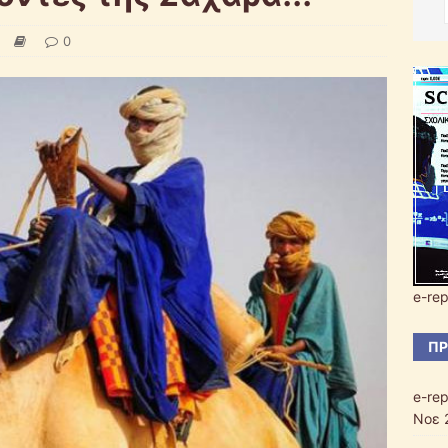
0
e-rep
ΠΡ
e-rep
Νοε 