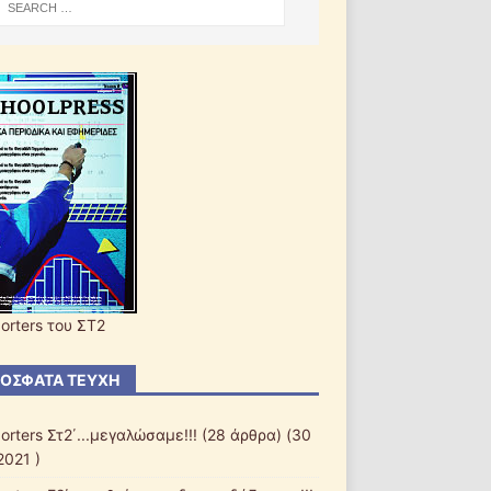
orters του ΣΤ2
ΌΣΦΑΤΑ ΤΕΎΧΗ
orters Στ2΄...μεγαλώσαμε!!!
(28 άρθρα) (30
2021 )