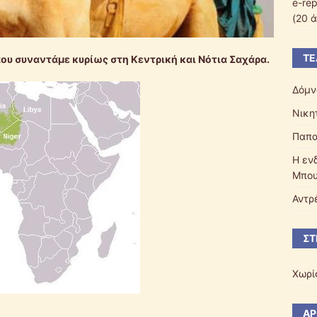
e-rep
(20 ά
ΤΕ
που συναντάμε κυρίως στη Κεντρική και Νότια Σαχάρα.
Δόμν
Νικη
Παπ
Η εν
Μπου
Αντρ
ΣΤ
Χωρί
ΆΡ