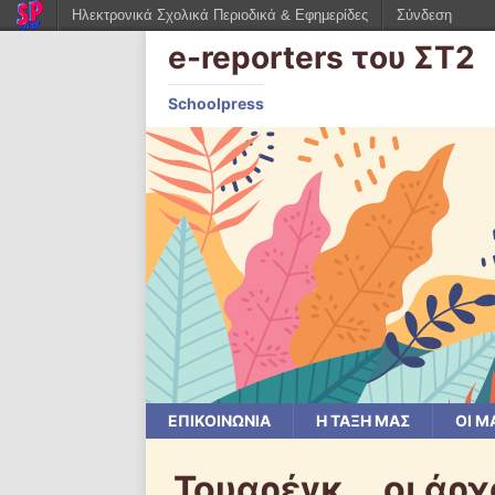
Ηλεκτρονικά Σχολικά Περιοδικά & Εφημερίδες
Σύνδεση
e-reporters του ΣΤ2
Schoolpress
ΕΠΙΚΟΙΝΩΝΙΑ
Η ΤΑΞΗ ΜΑΣ
ΟΙ Μ
Τουαρέγκ….οι άρχ