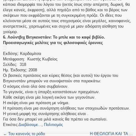
κάποια ιδιομορφία του λόγου του (εκτός ίσως στην απέριττη, δωρική, θα
έλεγε κανείς, έκφραση), αλλά πηγάζει από το βάθος και το βάρος των
σκέψεων που εκφράζονται με τη συγκεκριμένη πρόζα. Οι ιδέες που
κλείνονται μέσα σε αυτούς τους στοχασμούς είναι μεγάλες, καινοφανείς,
ανατρεπτικές, χαριτωμένες και συχνά με μιαν αδιόρατη αίσθηση του
χιούμορ.
6. Λούντβιχ Βιτγκενστάιν: Το μπλε και το καφέ βιβλίο.
Προεισαγωγικές μελέτες για τις φιλοσοφικές έρευνες
Εκδότης: Καρδαμίτσα
Μετάφραση: Κωστής Κωβαίος
Σελίδες: 318
Ημ. Έκδοσης: 2008
Οι βασικές προτάσεις και κύριες θέσεις (και αυτού) του έργου του
Βιτγκενστάιν μπορούν να συνοψιστούν στα παρακάτω:
Ο κόσμος είναι όλα όσα συμβαίνουν.
Το γεγονός, είναι η ύπαρξη καταστάσεων πραγμάτων.
Κάθε σκέψη είναι μία λογική εικόνα των γεγονότων.
Η σκέψη είναι μια πρόταση με νόημα.
Η πρόταση είναι μια συνάρτηση αλήθειας των στοιχειωδών προτάσεων.
Η γενική μορφή της συνάρτησης αλήθειας είναι .
Για όσα δεν μπορεί να μιλά κανείς θα πρέπει να σωπαίνει.
Ετικέτες:
Διαβάσαμε...
,
Πολιτισμός
←
Του κανενός το ρόδο
Η ΘΕΟΛΟΓΙΑ ΚΑΙ ΤΑ …