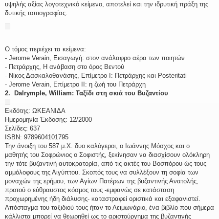
υψηλής αξίας λογοτεχνικό κείμενο, αποτελεί και την ιδρυτική πράξη της
δυτικής τοπιογραφίας.
Ο τόμος περιέχει τα κείμενα:
- Jerome Verain, Εισαγωγή: στον ανάλαφρο αέρα των ποιητών
- Πετράρχης, Η ανάβαση στο όρος Βεντού
- Νίκος Δασκαλοθανάσης, Επίμετρο Ι: Πετράρχης και Posteritati
- Jerome Verain, Επίμετρο ΙΙ: η ζωή του Πετράρχη
2. Dalrymple, William: Ταξίδι στη σκιά του Βυζαντίου
Εκδότης: ΩΚΕΑΝΙΔΑ
Ημερομηνία Έκδοσης: 12/2000
Σελίδες: 637
ISBN: 9789604101795
Την άνοιξη του 587 μ.Χ. δυο καλόγεροι, ο Ιωάννης Μόσχος και ο
μαθητής του Σοφρώνιος ο Σοφιστής, ξεκίνησαν να διασχίσουν ολόκληρη
την τότε βυζαντινή αυτοκρατορία, από τις ακτές του Βοσπόρου ώς τους
αμμόλοφους της Αιγύπτου. Σκοπός τους να συλλέξουν τη σοφία των
μοναχών της ερήμου, των Αγίων Πατέρων της βυζαντινής Ανατολής,
προτού ο εύθραυστος κόσμος τους -εμφανώς σε κατάσταση
προχωρημένης ήδη διάλυσης- καταστραφεί οριστικά και εξαφανιστεί.
Απόσταγμα του ταξιδιού τους ήταν το Λειμωνάριο, ένα βιβλίο που σήμερα
κάλλιστα μπορεί να θεωρηθεί ως το αριστούργημα της βυζαντινής