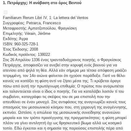
1. Πετράρχης: Η ανάβαση στο όρος Βεντού
Familiarum Rerum Libri IV, 1: La lettera del Ventos
Συγγραφέας: Petrarca, Francesco
Μεταφραστής: Αμπατζοπούλου, Φραγκίσκη
Επιμελητής: Vérain, Jérôme
Εκδότης: Άγρα
ISBN: 960-325-728-1
Έτος Έκδοσης: 2008
Κωδικός προϊόντος: 138022
Στις 26 Απριλίου 1336 ένας τριανταδυάχρονος ποιητής, ο Φραγκίσκος
Πετράρχης, αποφασίζει να ανεβεί στην κορυφή ενός βουνού για να
ατενίσει από ψηλά τη θέα. Αλλά εάν σήμερα μια τέτοια απόφαση μοιάζει
τετριμμένη, τον 14ο αιώνα φαίνεται ότι ηχούσε παράδοξα. Γιατί να θέλει
κανείς να κοιτάξει τη φύση αντί να ζήσει μέσα της; Τι κρύβεται άραγε
πίσω από αυτή την πρωτόγνωρη επιθυμία; Ο πρώτος που αναρωτιέται
και ταλαντεύεται είναι ο ίδιος ο ποιητής. Για να καταλάβει λοιπόν τί του
συμβαίνει, καταγράφει τις σκέψεις του σε μια επιστολή που την
απευθύνει σε έναν μοναχό. Στις αντιφάσεις της αναγνωρίζει κανείς τους
σπασμούς του μεσαιωνικού κόσμου που, στη χαραυγή της αναγέννησης,
εκπνέει. Ωστόσο, η απώλεια της μεσαιωνικής συνείδησης ανανεώνει
μοιραία και τον τρόπο προσέγγισης της πραγματικότητας: η φύση μπορεί
πλέον να γίνει αντιληπτή όχι ως θρησκευτικό βίωμα αλλά ως κοσμικό
τοπίο. Εδώ έγκειται και η σημασία της παρούσας επιστολής πέρα από