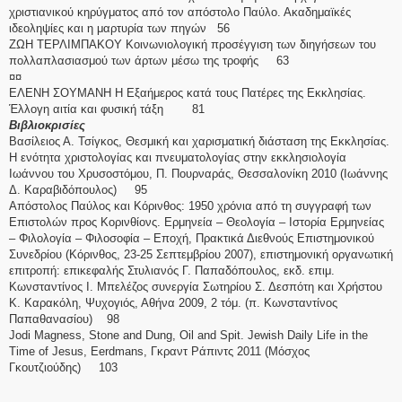
χριστιανικού κηρύγματος από τον απόστολο Παύλο. Ακαδημαϊκές
ιδεοληψίες και η μαρτυρία των πηγών 56
ΖΩΗ ΤΕΡΛΙΜΠΑΚΟΥ Κοινωνιολογική προσέγγιση των διηγήσεων του
πολλαπλασιασμού των άρτων μέσω της τροφής 63
¤¤
ΕΛΕΝΗ ΣΟΥΜΑΝΗ Η Εξαήμερος κατά τους Πατέρες της Εκκλησίας.
Έλλογη αιτία και φυσική τάξη 81
Βιβλιοκρισίες
Βασίλειος Α. Τσίγκος, Θεσμική και χαρισματική διάσταση της Εκκλησίας.
Η ενότητα χριστολογίας και πνευματολογίας στην εκκλησιολογία
Ιωάννου του Χρυσοστόμου, Π. Πουρναράς, Θεσσαλονίκη 2010 (Ιωάννης
Δ. Καραβιδόπουλος) 95
Απόστολος Παύλος και Κόρινθος: 1950 χρόνια από τη συγγραφή των
Επι­στολών προς Κορινθίονς. Ερμηνεία – Θεολογία – Ιστορία Ερμηνείας
– Φι­λολογία – Φιλοσοφία – Εποχή, Πρακτικά Διεθνούς Επιστημονικού
Συνεδρίου (Κόρινθος, 23-25 Σεπτεμβρίου 2007), επιστημονική οργα­νωτική
επιτροπή: επικεφαλής Στυλιανός Γ. Παπαδόπουλος, εκδ. επιμ.
Κωνσταντίνος I. Μπελέζος συνεργία Σωτηρίου Σ. Δεσπό­τη και Χρήστου
Κ. Καρακόλη, Ψυχογιός, Αθήνα 2009, 2 τόμ. (π. Κωνσταντίνος
Παπαθανασίου) 98
Jodi Magness, Stone and Dung, Oil and Spit. Jewish Daily Life in the
Time of Jesus, Eerdmans, Γκραντ Ράπιντς 2011 (Μόσχος
Γκουτζιούδης) 103