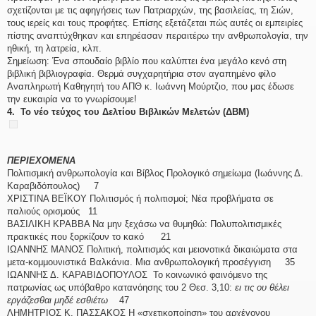
σχετίζονται με τις αφηγήσεις των Πατριαρχών, της βασιλείας, τη Σιών,
τους ιερείς και τους προφήτες. Επίσης εξετάζεται πώς αυτές οι εμπειρίες
πίστης αναπτύχθηκαν και επηρέασαν περαιτέρω την ανθρωπολογία, την
ηθική, τη λατρεία, κλπ.
Σημείωση: Ένα σπουδαίο βιβλίο που καλύπτει ένα μεγάλο κενό στη
βιβλική βιβλιογραφία. Θερμά συγχαρητήρια στον αγαπημένο φίλο
Αναπληρωτή Καθηγητή του ΑΠΘ κ. Ιωάννη Μούρτζιο, που μας έδωσε
την ευκαιρία να το γνωρίσουμε!
4. Το νέο τεύχος του Δελτίου Βιβλικών Μελετών (ΔΒΜ)
ΠΕΡΙΕΧΟΜΕΝΑ
Πολιτισμική ανθρωπολογία και Βίβλος Προλογικό σημείωμα (Ιωάννης Δ.
Καραβιδόπουλος) 7
ΧΡΙΣΤΙΝΑ ΒΕΪΚΟΥ Πολιτισμός ή πολιτισμοί; Νέα προβλήματα σε
παλιούς ορισμούς 11
ΒΑΣΙΛΙΚΗ ΚΡΑΒΒΑ Να μην ξεχάσω να θυμηθώ: Πολυπολιτισμικές
πρακτικές που ξορκίζουν το κακό 21
ΙΩΑΝΝΗΣ ΜΑΝΟΣ Πολιτική, πολιτισμός και μειονοτικά δικαιώματα στα
μετα-κομμουνιστικά Βαλκάνια. Μια ανθρωπολογική προσέγγιση 35
ΙΩΑΝΝΗΣ Δ. ΚΑΡΑΒΙΔΟΠΟΥΛΟΣ Το κοινωνικό φαινόμενο της
πατρωνίας ως υπόβαθρο κατανόησης του 2 Θεσ. 3,10:
ει τις ου θέλει
εργάζεσθαι μηδέ εσθιέτω
47
ΛΗΜΗΤΡΙΟΣ Κ. ΠΑΣΣΑΚΟΣ Η «σχετικοποίηση» του αρχέγονου