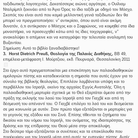
ταξιδιωτικής λογοτεχνίας. Δεκατέσσερις αιώνες αργότερα, ο Oυίλιαμ
Νταλρίμπλ ξεκινάει από το Άγιο Όρος το ίδιο ταξίδι με οδηγό τον Μόσχο.
Σκοπός του είναι αυτό που καμιά μελλοντική γενιά ταξιδιωτών δεν θα
μπορεί να πραγματοποιήσει: ν” αντικρίσει, όπου αυτό είναι ακόμη
δυνατόν, ό,τι αντίκρισαν ο Μόσχος και ο Σοφρώνιος, να κοιμηθεί στα ίδια
μοναστήρια, να προσευχηθεί κάτω από τις ίδιες τοιχογραφίες, ν”
ανακαλύψει τι απέμεινε και να καταγράψει την τελευταία αναλαμπή του
Βυζαντίου.
Σημείωση: Αυτό το βιβλίο ξαναδιαβάστηκε!
3. Horst Dietrich Preuß, Θεολογία της Παλαιάς Διαθήκης,
ΒΒ 49,
επιμέλεια-μετάφραση Ι. Μούρτζιου, εκδ. Πουρναρά, Θεσσαλονίκη 2011
Στο έργο αυτό πραγματοποιείται μια επισκόπηση των παλαιοδιαθηκικών
ομολογιών πίστης και καταδεικνύεται η σημασία που αυτές έχουν για το
σύνολο της βιβλικής θεολογίας. Επιπλέον λαμβάνεται υπόψη και το
περιβάλλον του Ισραήλ, εκείνο της αρχαίας Εγγύς Ανατολής. Όλη η
παλαιοδιαθηκική μαρτυρία σχετικά με το Θεό εξαρτάται άμεσα από την
πράξη της εκλογής του λαού του Ισραήλ από τον Γιαχβέ και από τη
δέσμευσή του απέναντί του. Ο Γιαχβέ επιλέγει το λαό του και δεσμεύεται
σε μια κοινωνία με αυτόν. Στον πρώτο τόμο εξετάζονται οι μαρτυρίες για
το γεγονός της εξόδου και του Σινά. Επίσης τίθενται τα ζητήματα του
δικαίου και του νόμου του Ισραήλ, του ονόματος, της ιδιαιτερότητας, της
δράσης και της επίδρασης του Θεού μέσα στην αποκάλυψη.
Στο δεύτερο τόμο εξετάζονται οι συνέπειες και τα επακόλουθα που
προέκυψαν για τον Ισραήλ μέσα από αυτές τις εμπειρίες πίστης. Αυτές