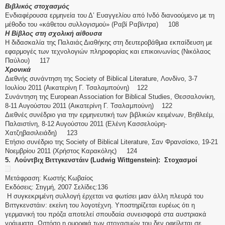
Βιβλικός στοχασμός
Ενδιαφέρουσα ερμηνεία του Δ’ Ευαγγελίου από Ινδό διανοούμενο με τη
μέθοδο του «κάθετου συλλογισμού» (Ραβί Ραβίντρα) 108
Η Βίβλος στη σχολική αίθουσα
Η διδασκαλία της Παλαιάς Διαθήκης στη δευτεροβάθμια εκπαίδευση με
εφαρμογές των τεχνολογιών πληροφορίας και επικοινωνίας (Νικόλαος
Παύλου) 117
Χρονικά
Διεθνής συνάντηση της Society of Biblical Literature, Λονδίνο, 3-7
Ιουλίου 2011 (Αικατερίνη Γ. Τσαλαμπούνη) 122
Συνάντηση της European Association for Biblical Studies, Θεσσαλονίκη,
8-11 Αυγούστου 2011 (Αικατερίνη Γ. Τσαλαμπούνη) 122
Διεθνές συνέδριο για την ερμηνευτική των βιβλικών κειμένων, Βηθλεέμ,
Παλαιστίνη, 8-12 Αυγούστου 2011 (Ελένη Κασσελούρη-
Χατζηβασιλειάδη) 123
Ετήσιο συνέδριο της Society of Biblical Literature, Σαν Φρανσίσκο, 19-21
Νοεμβρίου 2011 (Χρήστος Καρακόλης) 124
5. Λούντβιχ Βιττγκενστάιν (Ludwig Wittgenstein): Στοχασμοί
Μετάφραση: Κωστής Κωβαίος
Εκδόσεις: Στιγμή, 2007 Σελίδες:136
Η συγκεκριμένη συλλογή έρχεται να φωτίσει μιαν άλλη πλευρά του
Βιττγκενστάιν: εκείνη του λογοτέχνη. Υποστηρίζεται ευρέως ότι η
γερμανική του πρόζα αποτελεί σπουδαία συνεισφορά στα αυστριακά
γράμματα. Ωστόσο η ομορφιά των στοχασμών του δεν οφείλεται σε