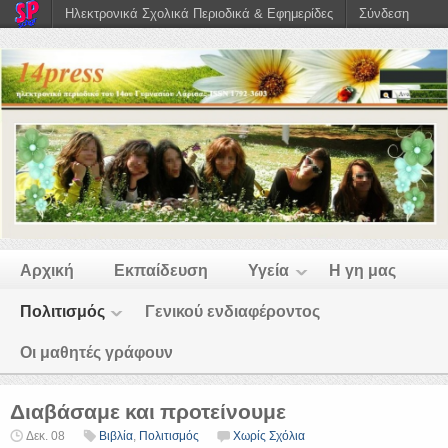
Ηλεκτρονικά Σχολικά Περιοδικά & Εφημερίδες
Σύνδεση
Αρχική
Εκπαίδευση
Υγεία
Η γη μας
Πολιτισμός
Γενικού ενδιαφέροντος
Οι μαθητές γράφουν
Διαβάσαμε και προτείνουμε
Δεκ. 08
Βιβλία
,
Πολιτισμός
Χωρίς Σχόλια