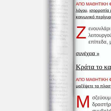
ΑΠΟ ΜΑΘΗΤΙΚΗ Φ
λόγου
,
ισορροπία 
κοινωνικό περίγυ
Ζ
ενουνλάρι
λειτουργο
επίπεδα, 
συνέχεια »
Kράτα το κ
ΑΠΟ ΜΑΘΗΤΙΚΗ Φ
μαζέψετε τα πλασ
Μ
σζεύουμε
δραστήρι