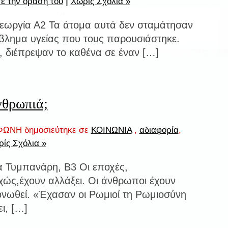
ε την όραση του
|
Χωρίς Σχόλια »
Γεωργία Α2 Τα άτομα αυτά δεν σταμάτησαν
βλημα υγείας που τους παρουσιάστηκε.
, διέπρεψαν το καθένα σε έναν […]
νθρωπιά;
ΩΝΗ δημοσιεύτηκε σε
ΚΟΙΝΩΝΙΑ
,
αδιαφορία
,
ίς Σχόλια »
α Τυμπανάρη, Β3 Oι εποχές,
χώς,έχουν αλλάξει. Οι άνθρωποι έχουν
νωθεί. «Έχασαν οι Ρωμιοί τη Ρωμιοσύνη
ι, […]