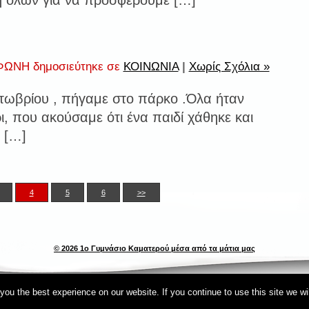
 όλων για να προσφέρουμε […]
ΩΝΗ δημοσιεύτηκε σε
ΚΟΙΝΩΝΙΑ
|
Χωρίς Σχόλια »
τωβρίου , πήγαμε στο πάρκο .Όλα ήταν
ι, που ακούσαμε ότι ένα παιδί χάθηκε και
 […]
4
5
6
>>
© 2026 1ο Γυμνάσιο Καματερού μέσα από τα μάτια μας
ou the best experience on our website. If you continue to use this site we wi
schoolpress.sch.gr
|
Δήλωση προσβασιμότητας