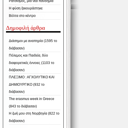
Ρατσισμός, μια νέα πανδημία
Η φύση ξεκουράστηκε
Βόλτα στο κέντρο
Δημοφιλή άρθρα
Διάσημοι με αναπηρία (1595 το
διάβασαν)
Πόλεμος και Παιδεία, δύο
διαφορετικές έννοιες (1103 το
διάβασαν)
ΠΛΕΞΙΜΟ : ΑΓΧΟΛΥΤΙΚΟ ΚΑΙ
ΔΗΜΙΟΥΡΓΙΚΟ (932 το
διάβασαν)
The erasmus week in Greece
(843 το διάβασαν)
Η ζωή μου στη Νορβηγία (822 το
διάβασαν)