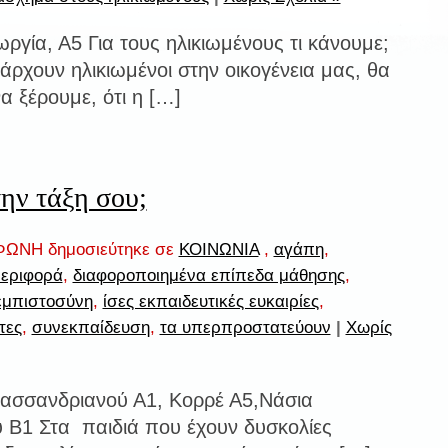
ργία, Α5 Για τους ηλικιωμένους τι κάνουμε;
ρχουν ηλικιωμένοι στην οικογένεια μας, θα
α ξέρουμε, ότι η […]
ην τάξη σου;
ΩΝΗ δημοσιεύτηκε σε
ΚΟΙΝΩΝΙΑ
,
αγάπη
,
περιφορά
,
διαφοροποιημένα επίπεδα μάθησης
,
εμπιστοσύνη
,
ίσες εκπαιδευτικές ευκαιρίες
,
τες
,
συνεκπαίδευση
,
τα υπερπροστατεύουν
|
Χωρίς
Κασσανδριανού Α1, Κορρέ Α5,Νάσια
υ Β1 Στα παιδιά που έχουν δυσκολίες