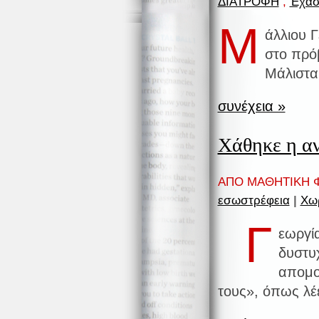
ΔΙΑΤΡΟΦΗ
,
Έχασ
Μ
άλλιου 
στο πρό
Μάλιστα
συνέχεια »
Xάθηκε η α
ΑΠΟ ΜΑΘΗΤΙΚΗ Φ
εσωστρέφεια
|
Χωρ
Γ
εωργί
δυστυ
απομο
τους», όπως λέε