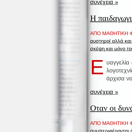
συνέχεια »
Η παιδαγωγι
ΑΠΟ ΜΑΘΗΤΙΚΗ Φ
αυστηροί αλλά και
σκέψη και μόνο τ
Ε
υαγγελία
λογοτεχνί
άρχισα ν
συνέχεια »
Οταν οι δυν
ΑΠΟ ΜΑΘΗΤΙΚΗ Φ
συμπεριφέρονται 