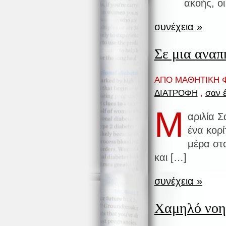
ακοής, ο
συνέχεια »
Σε μια αναπ
ΑΠΟ ΜΑΘΗΤΙΚΗ Φ
ΔΙΑΤΡΟΦΗ
,
σαν έ
Μ
αριλία Σ
ένα κορί
μέρα στο
και […]
συνέχεια »
Χαμηλό νοητ