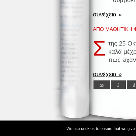
συμβολή
συνέχεια »
ΑΠΟ ΜΑΘΗΤΙΚΗ Φ
Σ
της 25 Οκ
καλά μέχρ
πως είχαν
συνέχεια »
<<
2
3
We use cookies to ensure that we give y