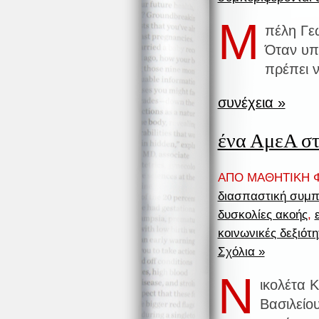
Μ
πέλη Γεω
Όταν υπά
πρέπει ν
συνέχεια »
ένα ΑμεΑ στ
ΑΠΟ ΜΑΘΗΤΙΚΗ Φ
διασπαστική συμ
δυσκολίες ακοής
,
κοινωνικές δεξιότη
Σχόλια »
Ν
ικολέτα 
Βασιλείο