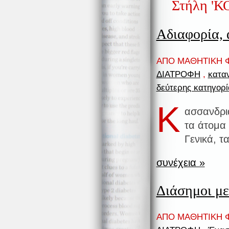
Στήλη 'Κ
Αδιαφορία, 
ΑΠΟ ΜΑΘΗΤΙΚΗ Φ
ΔΙΑΤΡΟΦΗ
,
κατα
δεύτερης κατηγορί
Κ
ασσανδρι
τα άτομα 
Γενικά, τ
συνέχεια »
Διάσημοι με
ΑΠΟ ΜΑΘΗΤΙΚΗ Φ