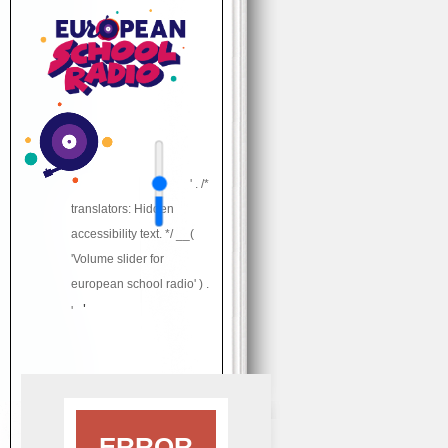
' . /*
translators: Hidden
accessibility text. */ __(
'Volume slider for
european school radio' ) .
'
'