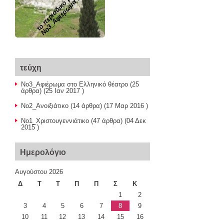
το περιοδικό μας
τεύχη
Νο3_Αφιέρωμα στο Ελληνικό θέατρο
(25
άρθρα) (25 Ιαν 2017 )
Νο2_Ανοιξιάτικο
(14 άρθρα) (17 Μαρ 2016 )
Νο1_Χριστουγεννιάτικο
(47 άρθρα) (04 Δεκ
2015 )
Ημερολόγιο
Αυγούστου 2026
Δ
Τ
Τ
Π
Π
Σ
Κ
1
2
3
4
5
6
7
8
9
10
11
12
13
14
15
16