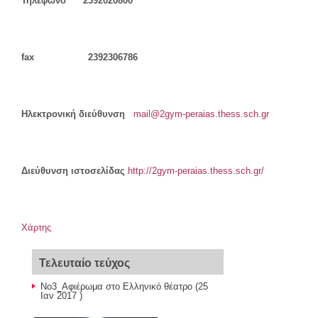
Τηλέφωνο 2392020800
fax 2392306786
Ηλεκτρονική διεύθυνση
mail@2gym-peraias.thess.sch.gr
Διεύθυνση ιστοσελίδας
http://2gym-peraias.thess.sch.gr/
Χάρτης
Τελευταίο τεύχος
Νο3_Αφιέρωμα στο Ελληνικό θέατρο
(25
Ιαν 2017 )