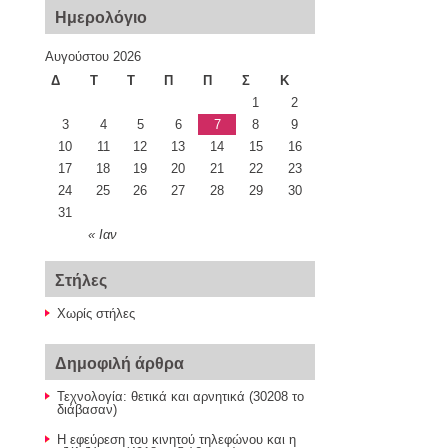
Ημερολόγιο
Αυγούστου 2026
Δ
Τ
Τ
Π
Π
Σ
Κ
1
2
3
4
5
6
7
8
9
10
11
12
13
14
15
16
17
18
19
20
21
22
23
24
25
26
27
28
29
30
31
« Ιαν
Στήλες
Χωρίς στήλες
Δημοφιλή άρθρα
Τεχνολογία: θετικά και αρνητικά (30208 το
διάβασαν)
Η εφεύρεση του κινητού τηλεφώνου και η