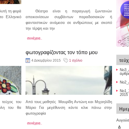
 Αυτή τη φορά
Θέατρο είναι η παραγωγή ζωντανών
το Ελληνικό
απεικονίσεων συμβάντων παραδοσιακών ή
φανταστικών ανάμεσα σε ανθρώπους με σκοπό
την τέρψη και την
συνέχεια..
φωτογραφίζοντας τον τόπο μου
τεύ
4 Δεκεμβρίου 2015
1 σχόλιο
Νο3_
άρθρα
Νο2_Α
Νο1_
2015 
 τεύχος του
Από τους μαθητές Μαυρίδη Αντώνη και Μιχαηλίδη
ύλη του θα
Μάριο Για μεγέθυνση κάντε κλικ πάνω στην
Ημε
φωτογραφία
Αυγούσ
συνέχεια..
Δ