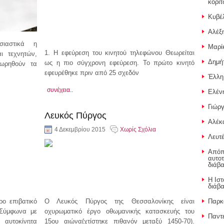
κοριτ
Κυβέλ
Αλέξη
σιαστικά η
Μαρί
1. Η εφεύρεση του κινητού τηλεφώνου Θεωρείται
ι τεχνητών,
Δημή
ως η πιο σύγχρονη εφεύρεση. Το πρώτο κινητό
ωρηθούν τα
εφευρέθηκε πριν από 25 σχεδόν
Έλλη
συνέχεια..
Ελέν
Γιώργ
Λευκός Πύργος
Αλέκ
4 Δεκεμβρίου 2015
Χωρίς Σχόλια
Λευτέ
Απόπε
αυτοτ
διάβ
Η Ιστ
διάβ
ρο επιβατικό
Ο Λευκός Πύργος της Θεσσαλονίκης είναι
Παρκ
 Σύμφωνα με
οχυρωματικό έργο οθωμανικής κατασκευής του
Παντ
 αυτοκίνητα
15ου αιώνα(χτίστηκε πιθανόν μεταξύ 1450-70).