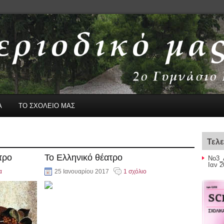
Α
ΤΟ ΣΧΟΛΕΙΟ ΜΑΣ
Τελε
τρο
Το Ελληνικό θέατρο
Νο3_
Ιαν 2
α
25 Ιανουαρίου 2017
1 σχόλιο