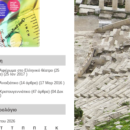
το περιοδικό μας
χη
Αφιέρωμα στο Ελληνικό θέατρο
(25
) (25 Ιαν 2017 )
νοιξιάτικο
(14 άρθρα) (17 Μαρ 2016 )
Χριστουγεννιάτικο
(47 άρθρα) (04 Δεκ
)
ρολόγιο
του 2026
Τ
Τ
Π
Π
Σ
Κ