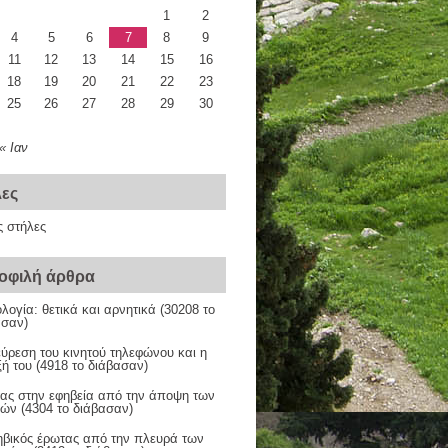
1
2
4
5
6
7
8
9
11
12
13
14
15
16
18
19
20
21
22
23
25
26
27
28
29
30
« Ιαν
λες
ς στήλες
οφιλή άρθρα
λογία: θετικά και αρνητικά (30208 το
ασαν)
ύρεση του κινητού τηλεφώνου και η
ξή του (4918 το διάβασαν)
ας στην εφηβεία από την άποψη των
ών (4304 το διάβασαν)
ηβικός έρωτας από την πλευρά των