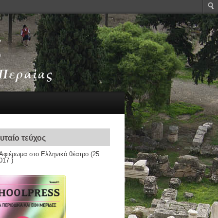
υταίο τεύχος
Αφιέρωμα στο Ελληνικό θέατρο
(25
017 )