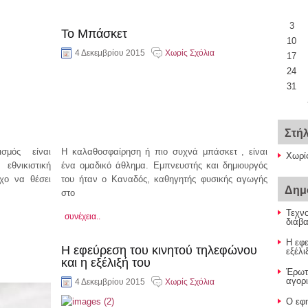
3
Το Μπάσκετ
10
4 Δεκεμβρίου 2015
Χωρίς Σχόλια
17
24
31
Στή
σμός είναι
Η καλαθοσφαίρηση ή πιο συχνά μπάσκετ , είναι
Χωρί
θνικιστική
ένα ομαδικό άθλημα. Εμπνευστής και δημιουργός
όχο να θέσει
του ήταν ο Καναδός, καθηγητής φυσικής αγωγής
Δημ
στο
Τεχνο
συνέχεια..
διάβ
Η εφε
Η εφεύρεση του κινητού τηλεφώνου
εξέλι
και η εξέλιξή του
Έρωτ
αγορι
4 Δεκεμβρίου 2015
Χωρίς Σχόλια
Ο εφ