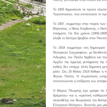
Το 1905 δημοσίευσε τα πρώτα ολιγόστ
Ταγκόπουλου, που αποτελούσε το προ
Το 1907, συμμετείχε στην παρέα των 
Βάρναλης, ο Νίκος Καρβούνης, ο Ναπ
ποιήματα. Για δύο χρόνια (1906-190
έλαβε το δεύτερο βραβείο στον Παντελ
Το 1918 συμμετέχει στη δημιουργία
Θεατρικών Συγγραφέων, με διευθυντή τ
Λιδωρίκη, τον Παύλο Νιρβάνα και το
Αρχίζει την έμμετρη μετάφραση της
καθώς δεν υπήρχε άλλη δημοτική μετ
ρόλο. Στις 20 Μαΐου 1919 δόθηκε η 
Φώτου Πολίτη. Η παράσταση υπήρξ
αποτυπώνεται η επίδραση των απόψεων
Ο Μάριος Πλωρίτης έχει γράψει ότι 
δράματος» και η «οριστική καθιέρω
σκηνοθέτης και θεωρητικός του θεάτ
Ελληνικού Θεάτρου», δίνοντάς μας μία