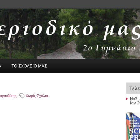
Α
ΤΟ ΣΧΟΛΕΙΟ ΜΑΣ
Τελε
κηνοθέτης
Χωρίς Σχόλια
Νο3_
Ιαν 2