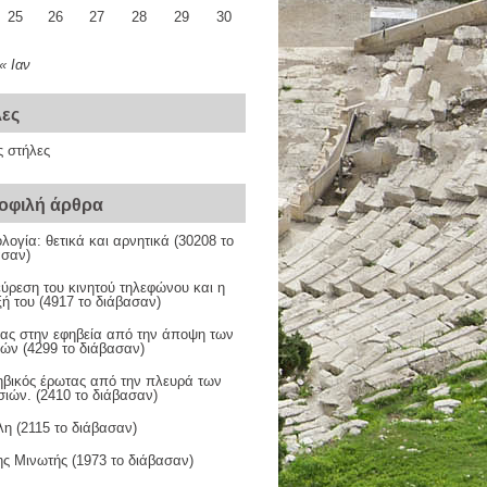
25
26
27
28
29
30
« Ιαν
λες
ς στήλες
οφιλή άρθρα
λογία: θετικά και αρνητικά (30208 το
ασαν)
ύρεση του κινητού τηλεφώνου και η
ξή του (4917 το διάβασαν)
ας στην εφηβεία από την άποψη των
ών (4299 το διάβασαν)
ηβικός έρωτας από την πλευρά των
σιών. (2410 το διάβασαν)
η (2115 το διάβασαν)
ς Μινωτής (1973 το διάβασαν)