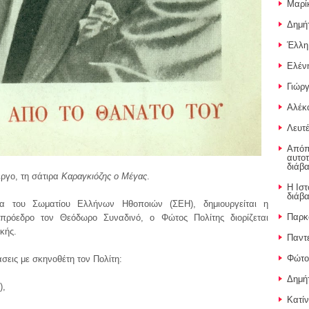
Μαρί
Δημή
Έλλη
Ελέν
Γιώργ
Αλέκ
Λευτέ
Απόπε
αυτοτ
διάβ
 έργο, τη σάτιρα
Καραγκιόζης ο Μέγας
.
Η Ιστ
διάβ
α του Σωματίου Ελλήνων Ηθοποιών (ΣΕΗ), δημιουργείται η
Παρκ
πρόεδρο τον Θεόδωρο Συναδινό, ο Φώτος Πολίτης διορίζεται
κής.
Παντ
Φώτος
σεις με σκηνοθέτη τον Πολίτη:
Δημή
),
Κατίν