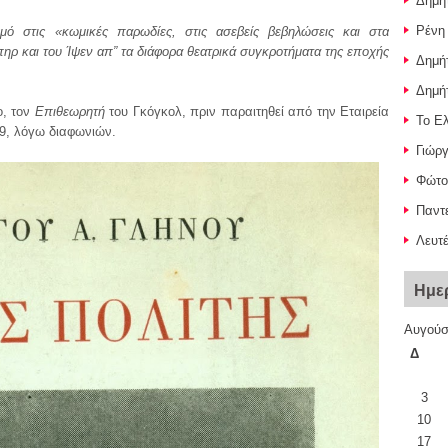
Δημή
Ρένη
μό στις «κωμικές παρωδίες, στις ασεβείς βεβηλώσεις και στα
ηρ και του Ίψεν απ” τα διάφορα θεατρικά συγκροτήματα της εποχής
Δημή
Δημή
ο, τον
Επιθεωρητή
του Γκόγκολ, πριν παραιτηθεί από την Εταιρεία
Το Ε
19, λόγω διαφωνιών.
Γιώρ
Φώτο
Παντ
Λευτέ
Ημε
Αυγούσ
Δ
3
10
17