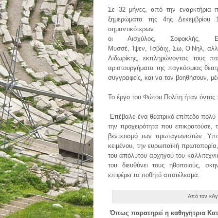
Σε 32 μήνες, από την εναρκτήρια
ξημερώματα της 4ης Δεκεμβρίου 
σημαντικότε
οι Αισχύλος, Σοφοκλής, Ευρ
Μυσσέ, Ίψεν, Τσβάιχ, Σω, Ο’Νηλ, αλλά
Λιδωρίκης, εκπληρώνοντας τους π
αριστουργήματα της παγκόσμιας θεατ
συγγραφείς, και να τον βοηθήσουν, μέ
Το έργο του Φώτου Πολίτη ήταν όντος
Επέβαλε ένα θεατρικό επίπεδο πολύ 
την προχειρότητα που επικρατούσε, 
βεντετισμό των πρωταγωνιστών. Υπο
κειμένου, την ευρωπαϊκή πρωτοπορία,
του απόλυτου αρχηγού του καλλιτεχνι
του διευθύνει τους ηθοποιούς, σκη
επιφέρει το ποθητό αποτέλεσμα.
Από τον «Αγ
Όπως παρατηρεί η καθηγήτρια Κατ