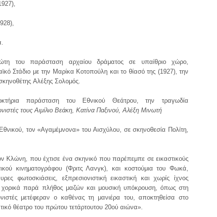
1927),
928),
ά.
ρώτη του παράσταση αρχαίου δράματος σε υπαίθριο χώρο,
κό Στάδιο με την Μαρίκα Κοτοπούλη και το θίασό της (1927), την
σκηνοθέτης Αλέξης Σολομός.
κτήρια παράσταση του Εθνικού Θεάτρου, την τραγωδία
ιστές τους Αιμίλιο Βεάκη, Κατίνα Παξινού, Αλέξη Μινωτή
Εθνικού, τον «Αγαμέμνονα» του Αισχύλου, σε σκηνοθεσία Πολίτη,
ν Κλώνη, που έχτισε ένα σκηνικό που παρέπεμπε σε εικαστικούς
τικού κινηματογράφου (Φριτς Λανγκ), και κοστούμια του Φωκά,
ες φωτοσκιάσεις, εξπρεσιονιστική εικαστική και χωρίς ίχνος
 χορικά παρά πλήθος μαζών και μουσική υπόκρουση, όπως στη
ιστές μετέφεραν ο καθένας τη μανιέρα του, αποκτηθείσα στο
τικό θέατρο του πρώτου τετάρτουτου 20ού αιώνα».