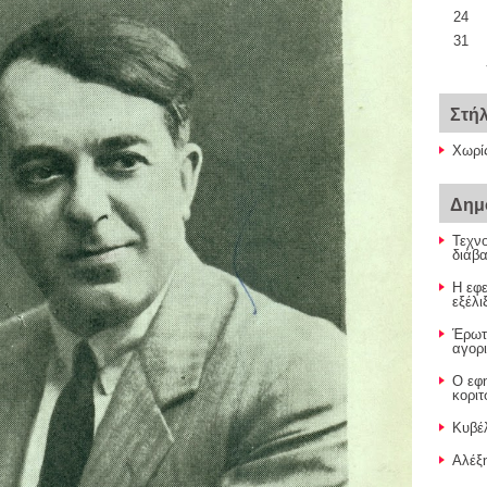
24
31
Στή
Χωρί
Δημ
Τεχνο
διάβ
Η εφε
εξέλι
Έρωτ
αγορι
Ο εφ
κοριτ
Κυβέλ
Αλέξη