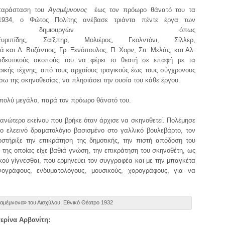
 παράσταση του
Αγαμέμνονος
έως τον πρόωρο θάνατό του τα
1934, ο Φώτος Πολίτης ανέβασε τριάντα πέντε έργα των
ρων δημιουργών όπως
ιπίδης, Σαίξπηρ, Μολιέρος, Γκολντόνι, Σίλλερ,
 και Δ. Βυζάντιος, Γρ. Ξενόπουλος, Π. Χορν, Σπ. Μελάς, και Αλ.
αιδευτικούς σκοπούς του να φέρει το θεατή σε επαφή με τα
ρικής τέχνης, από τους αρχαίους τραγικούς έως τους σύγχρονους
σω της σκηνοθεσίας, να πλησιάσει την ουσία του κάθε έργου.
 πολύ μεγάλο, παρά τον πρόωρο θάνατό του.
ανώτερο εκείνου που βρήκε όταν άρχισε να σκηνοθετεί. Πολέμησε
το ελεεινό δραματολόγιο βασισμένο στο γαλλικό βουλεβάρτο, τον
στήριξε την επικράτηση της δημοτικής, την πιστή απόδοση του
 της οποίας είχε βαθιά γνώση, την επικράτηση του σκηνοθέτη, ως
κού γίγνεσθαι, που ερμηνεύει τον συγγραφέα και με την μπαγκέτα
νογράφους, ενδυματολόγους, μουσικούς, χορογράφους, για να
αμέμνονα» του Αισχύλου, Εθνικό Θέατρο 1932
ερίνα Αρβανίτη: