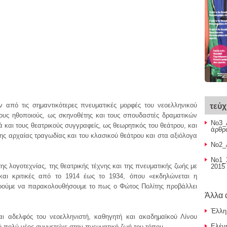
 από τις σημαντικότερες πνευματικές μορφές του νεοελληνικού
τεύ
ους ηθοποιούς, ως σκηνοθέτης και τους σπουδαστές δραματικών
Νο3_
και τους θεατρικούς συγγραφείς, ως θεωρητικός του θεάτρου, και
άρθρα
ης αρχαίας τραγωδίας και του κλασικού θεάτρου και στα αξιόλογα
Νο2_Α
Νο1_
ης λογοτεχνίας, της θεατρικής τέχνης και της πνευματικής ζωής με
2015 
και κριτικές από το 1914 έως το 1934, όπου «εκδηλώνεται η
ρούμε να παρακολουθήσουμε το πως ο Φώτος Πολίτης προβάλλει
Άλλα 
Έλλη
αι αδελφός του νεοελληνιστή, καθηγητή και ακαδημαϊκού Λίνου
Ελέν
 πολύ νέος συμμετείχε στην πνευματική ζωή του τόπου.