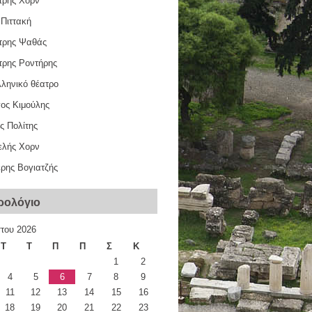
τρης Χόρν
 Πιττακή
τρης Ψαθάς
τρης Ροντήρης
λληνικό θέατρο
γος Κιμούλης
ς Πολίτης
ελής Χορν
ρης Βογιατζής
ρολόγιο
του 2026
Τ
Τ
Π
Π
Σ
Κ
1
2
4
5
6
7
8
9
11
12
13
14
15
16
18
19
20
21
22
23