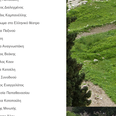
γος Διαλεγμένος
βος Καμπανέλλης
ρωμα στο Ελληνικό θέατρο
να Παξινού
λη
α Αναγνωστάκη
ιος Βεάκης
λος Κουν
α Κατσέλη
 Συνοδινού
ος Ευαγγελάτος
σία Παπαθανασίου
κα Κοτοπούλη
ης Μινωτής