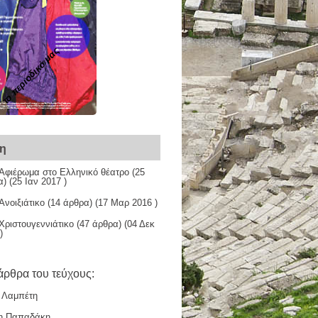
το περιοδικό μας
χη
Αφιέρωμα στο Ελληνικό θέατρο
(25
) (25 Ιαν 2017 )
νοιξιάτικο
(14 άρθρα) (17 Μαρ 2016 )
Χριστουγεννιάτικο
(47 άρθρα) (04 Δεκ
)
άρθρα του τεύχους:
 Λαμπέτη
η Παπαδάκη