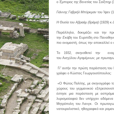
ο
Έμπορος της Βενετίας
του Σαίξπηρ (
Γιάννης Γαβριήλ Μπόρκμαν
του Ίψεν (1
Η Θυσία του Αβραάμ (δράμα)
(1929) κ.
Παράλληλα, δοκιμάζει και την π
την
Εκάβη
του Ευριπίδη στο Παναθηναϊ
πιο ονομαστή, όπως την αποκαλλεί ο 
Το 1932, σκηνοθετεί την εναρ
του Αισχύλου
Αγαμέμνων, με πρωταγων
Γι” αυτήν την πρώτη παράσταση του 
γράφει ο Κώστας Γεωργουσόπουλος:
«Ο Φώτος Πολίτης, με σκηνογράφο το
χώρους του γερμανικού εξπρεσιονισ
έστησε μια παράσταση με ασπρόμαυρ
λυρισμούαφού δεν υπήρχαν αδόμενα
Μητρόπολη του Λανγκ. Οι πρωταγων
νατουραλιστικό, ηθογραφικό και ρομαν