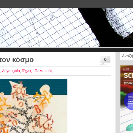
τον κόσμο
0
ς
,
Λογοτεχνία
,
Τέχνες - Πολιτισμός