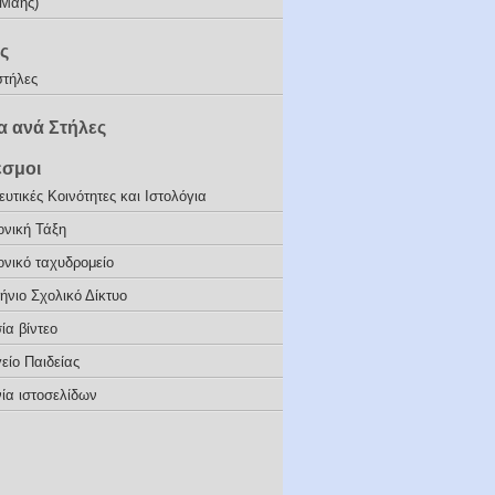
(Μάης)
ς
στήλες
 ανά Στήλες
εσμοι
υτικές Κοινότητες και Ιστολόγια
ονική Τάξη
ονικό ταχυδρομείο
ήνιο Σχολικό Δίκτυο
ία βίντεο
είο Παιδείας
ία ιστοσελίδων