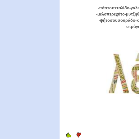
-πάστοπεταλίδο-γαλ
-μελοπερεχύτο-μυτζη
-ψήτοσουσουράδο-κο
-στράγ