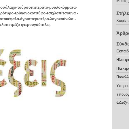
Μάιος 
εοσάλαχο-τούρσοπιπεράτο-μυαλοκόμματα-
θρότυρο-τρύγονοκοτσύφο-τσιχλοπίτσουνα -
Στήλε
τοκέφαλα-άγριοπεριστέρο-λαγοκούνελα -
Χωρίς 
αλοπετμέζο-φτερουγόδιπλες.
Άρθρα
Σύνδ
Εκπαιδε
Ηλεκτρ
Ηλεκτρ
Πανελλ
Υπηρεσ
Υπουργ
Φιλοξεν