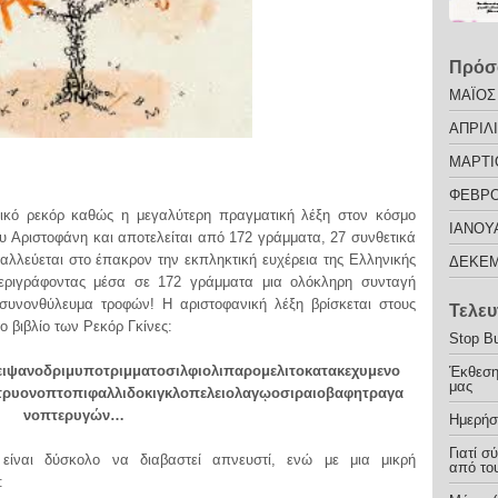
Πρόσ
ΜΑΪΟΣ
ΑΠΡΙΛΙ
ΜΑΡΤΙ
ΦΕΒΡΟ
ικό ρεκόρ καθώς η μεγαλύτερη πραγματική λέξη στον κόσμο
ΙΑΝΟΥ
ου Αριστοφάνη και αποτελείται από 172 γράμματα, 27 συνθετικά
αλλεύεται στο έπακρον την εκπληκτική ευχέρεια της Ελληνικής
ΔΕΚΕΜ
περιγράφοντας μέσα σε 172 γράμματα μια ολόκληρη συνταγή
 συνονθύλευμα τροφών! Η αριστοφανική λέξη βρίσκεται στους
Τελευ
ο βιβλίο των Ρεκόρ Γκίνες:
Stop Bu
ιψανοδριμυποτριμματοσιλφιολιπαρομελιτοκατακεχυμενο
Έκθεση
μας
τρυονοπτοπιφαλλιδοκιγκλοπελειολαγῳοσιραιοβαφητραγα
νοπτερυγών…
Ημερήσ
Γιατί σ
 είναι δύσκολο να διαβαστεί απνευστί, ενώ με μια μικρή
από του
: