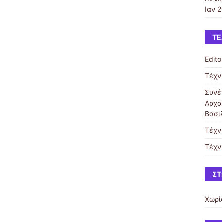
Ιαν 2
ΤΕ
Editor
Τέχν
Συνέ
Αρχα
Βασι
Τέχν
Τέχν
ΣΤ
Χωρί