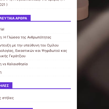
021 )
ΛΕΥΤΑΊΑ ΆΡΘΡΑ
ial
η: Η Γλώσσα της Ανθρωπότητας
ντευξη με την υπεύθυνη του Ομίλου
ιολογίας, Εικαστικών και Ψηφιδωτού κας
λικής Γκράτζιου
η vs Καλαισθησία
η
ΉΛΕΣ
ς στήλες