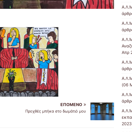
Α.Λ.
άρθρα
Α.Λ.Μ
άρθρ
Α.Λ.
Αναζ
Απρ 
Α.Λ.Μ
άρθρα
Α.Λ.
(06 
Α.Λ.
άρθρα
ΕΠΌΜΕΝΟ
Α.Λ.
Προχθές μπήκα στο δωμάτιό μου
εκπα
2023