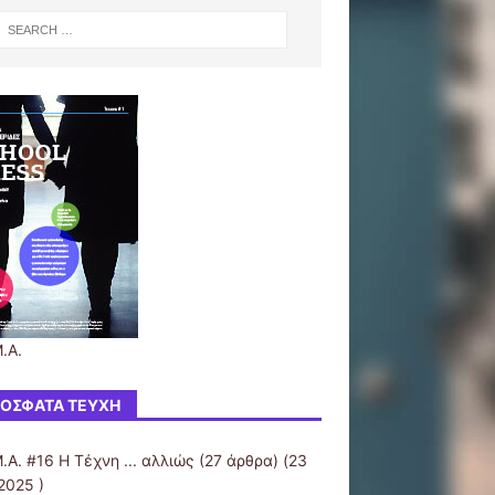
.Α.
ΌΣΦΑΤΑ ΤΕΎΧΗ
.Α. #16 Η Τέχνη ... αλλιώς
(27 άρθρα) (23
2025 )