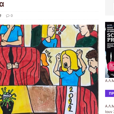
α
0
Α.Λ.Μ
ΠΡ
Α.Λ.Μ
Ιουν 