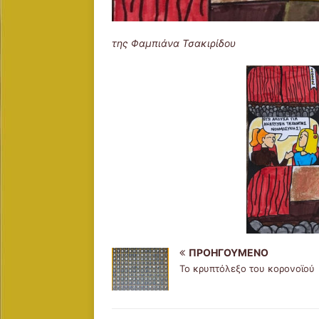
της Φαμπιάνα Τσακιρίδου
ΠΡΟΗΓΟΎΜΕΝΟ
Το κρυπτόλεξο του κορονοϊού