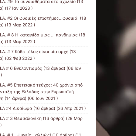
Μ.Α. #9 Τα συναισθήματα στο σχολείο
(13
) (17 Ιαν 2023 )
.Α. #2 Οι φυσικές επιστήμες...φυσικά!
(18
α) (13 Μαρ 2022 )
.Α. # 8 Η καταιγίδα μίας ... πανδημίας
(18
α) (13 Μαρ 2022 )
.Α. # 7 Κάθε τέλος είναι μία αρχή
(13
α) (02 Φεβ 2022 )
Μ.Α # 6 Εθελοντισμός
(13 άρθρα) (06 Ιαν
)
Μ.Α. #5 Επετειακό τεύχος: 40 χρόνια από
ένταξη της Ελλάδας στην Ευρωπαϊκή
ση
(14 άρθρα) (06 Ιουν 2021 )
Μ.Α #4 Δικαίωμα
(16 άρθρα) (26 Απρ 2021 )
Μ.Α # 3 Θεσσαλονίκη
(16 άρθρα) (28 Μαρ
)
.Α. # 1_ Η υγεία…αλλιώς!
(10 άρθρα) (11