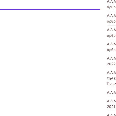
Α.Λ.
άρθρα
Α.Λ.Μ
άρθρ
Α.Λ.Μ
άρθρ
Α.Λ.Μ
άρθρ
Α.Λ.
2022 
Α.Λ.
την 
Ένω
Α.Λ.
Α.Λ.
2021 
Α.Λ.Μ