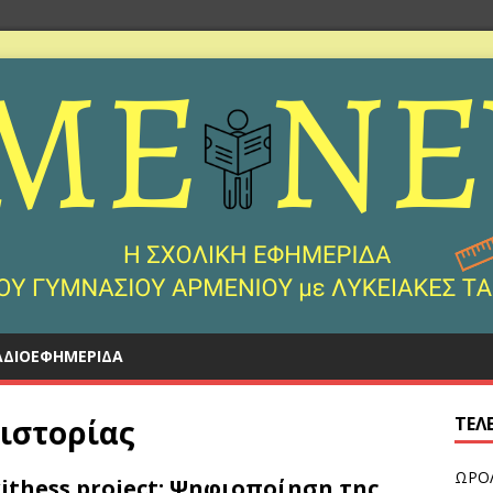
ΑΔΙΟΕΦΗΜΕΡΊΔΑ
 ιστορίας
ΤΕΛ
ΩΡΟ
ithess project: Ψηφιοποίηση της