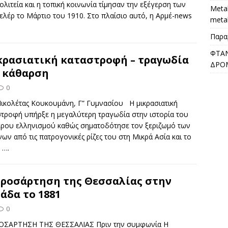
λιτεία και η τοπική κοινωνία τίμησαν την εξέγερση των
Metal
ελέρ το Μάρτιο του 1910. Στο πλαίσιο αυτό, η Αρμέ-news
meta
Παραμ
ΦΤΑΝ
ρασιατική καταστροφή – τραγωδία
ΔΡΟΜ
 κάθαρση
0
Νικολέτας Κουκουμάνη, Γ” Γυμνασίου Η μικρασιατική
στροφή υπήρξε η μεγαλύτερη τραγωδία στην ιστορία του
ερου ελληνισμού καθώς σηματοδότησε τον ξεριζωμό των
ων από τις πατρογονικές ρίζες του στη Μικρά Ασία και το
ς
….
προσάρτηση της Θεσσαλίας στην
άδα το 1881
0
ΟΣΑΡΤΗΣΗ ΤΗΣ ΘΕΣΣΑΛΙΑΣ Πριν την συμφωνία Η