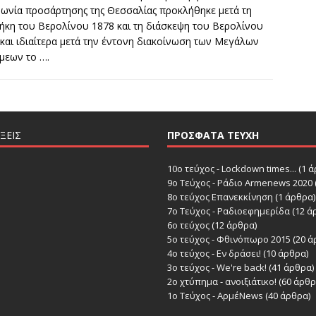
ωνία προσάρτησης της Θεσσαλίας προκλήθηκε μετά τη
ήκη του Βερολίνου 1878 και τη διάσκεψη του Βερολίνου
και ιδιαίτερα μετά την έντονη διακοίνωση των Μεγάλων
μεων το
….
ΞΕΙΣ
ΠΡΌΣΦΑΤΑ ΤΕΎΧΗ
10ο τεύχος - Lockdown times...
(1 ά
9ο Τεύχος - Ράδιο Armenews 2020
8ο τεύχος Επανεκκίνηση
(1 άρθρα)
7ο Τεύχος - Ραδιοεφημερίδα
(12 ά
6o τεύχος
(12 άρθρα)
5ο τεύχος - Φθινόπωρο 2015
(20 ά
4ο τεύχος - Εν δράσει!
(10 άρθρα)
3ο τεύχος - We're back!
(41 άρθρα)
2ο χτύπημα - ανοιξιάτικο!
(60 άρθρ
1ο Τεύχος - ΑρμέNews
(40 άρθρα)