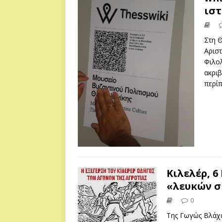
ιστ
Στη 
Αριστ
Φιλολ
ακριβ
περίπ
Κιλελέρ, 6
«λευκών σ
0
Της Γωγώς Βλάχο