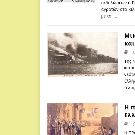
εκδηλώσεων η Πο
αγροτών στο Κιλ
με το
….
Μικ
και
Της 
κατα
νεότ
Ελλήν
τέλο
Η 
Ελλ
Η ΠΡ