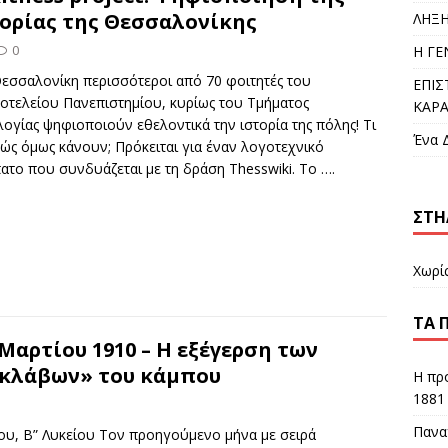
ορίας της Θεσσαλονίκης
ΛΗΞΗ
0
Η Γ
Θεσσαλονίκη περισσότεροι από 70 φοιτητές του
ΕΠΙΣ
οτελείου Πανεπιστημίου, κυρίως του Τμήματος
ΚΑΡ
ογίας ψηφιοποιούν εθελοντικά την ιστορία της πόλης! Τι
Ένα 
ώς όμως κάνουν; Πρόκειται για έναν λογοτεχνικό
ατο που συνδυάζεται με τη δράση Thesswiki. To
….
ΣΤΉ
Χωρί
ΤΑ 
 Μαρτίου 1910 – Η εξέγερση των
κλάβων» του κάμπου
Η πρ
1881
Πανα
υ, Β” Λυκείου Τον προηγούμενο μήνα με σειρά