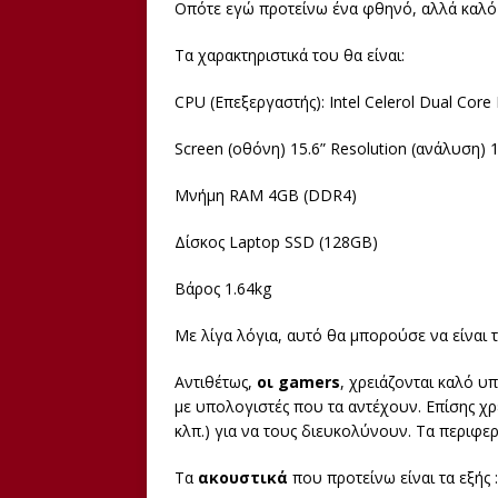
Οπότε εγώ προτείνω ένα φθηνό, αλλά καλό γ
Τα χαρακτηριστικά του θα είναι:
CPU (Επεξεργαστής): Intel Celerol Dual Core
Screen (οθόνη) 15.6” Resolution (ανάλυση)
Μνήμη RAM 4GB (DDR4)
Δίσκος Laptop SSD (128GB)
Βάρος 1.64kg
Με λίγα λόγια, αυτό θα μπορούσε να είναι 
Αντιθέτως,
οι gamers
, χρειάζονται καλό 
με υπολογιστές που τα αντέχουν. Επίσης χρε
κλπ.) για να τους διευκολύνουν. Τα περιφερ
Τα
ακουστικά
που προτείνω είναι τα εξής :