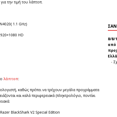
ια την τιμή του λάπτοπ.
 N4020( 1.1 GHz)
ΣΑΝ
 1920×1080 HD
8/8/
από 
προχ
Ελλά
-
Σχ
το
λάπτοπ
:
υπολογιστή, καθώς πρέπει να τρέχουν μεγάλα προγράμματα
ιάζονται και καλά περιφερειακά (πληκτρολόγιο, ποντίκι
ειακά:
Razer BlackShark V2 Special Edition