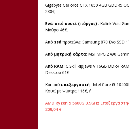
Gigabyte GeForce GTX 1650 4GB GDDR5 OC, 
280€,
Ενώ από κουτί (πύργος)
: Kolink Void G
Μαύρο 46€,
Από
ssd
προτείνω: Samsung 870 Evo SSD 1TB
Από
μητρική
κάρτα
: MSI MPG Z490 Gaming
Από
RAM:
G.Skill Ripjaws V 16GB DDR4 RAM
Desktop 61€
Και από
επεξεργαστή
: Intel Core i5-104
Κουτί με Ψύκτρα 116€, ή
AMD Ryzen 5 5600G 3.9GHz Επεξεργαστής
209,04 €