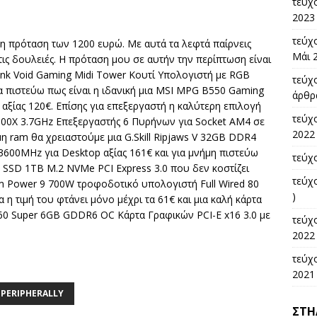
τεύχ
2023 
τεύχο
 η πρόταση των 1200 ευρώ. Με αυτά τα λεφτά παίρνεις
Μάι 2
ις δουλειές. Η πρόταση μου σε αυτήν την περίπτωση είναι
link Void Gaming Midi Tower Κουτί Υπολογιστή με RGB
τεύχο
α πιστεύω πως είναι η ιδανική μια MSI MPG B550 Gaming
άρθρα
ξίας 120€. Επίσης για επεξεργαστή η καλύτερη επιλογή
τεύχ
5600X 3.7GHz Επεξεργαστής 6 Πυρήνων για Socket AM4 σε
2022 
μη ram θα χρειαστούμε μια G.Skill Ripjaws V 32GB DDR4
3600MHz για Desktop αξίας 161€ και για μνήμη πιστεύω
τεύχο
 SSD 1TB M.2 NVMe PCI Express 3.0 που δεν κοστίζει
τεύχ
em Power 9 700W τροφοδοτικό υπολογιστή Full Wired 80
)
 η τιμή του φτάνει μόνο μέχρι τα 61€ και μια καλή κάρτα
60 Super 6GB GDDR6 OC Κάρτα Γραφικών PCI-E x16 3.0 με
τεύχ
2022 
τεύχο
2021 
#PERIPHERALLY
ΣΤΉ