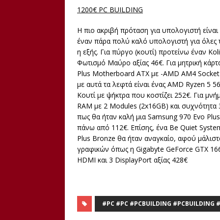
1200€ PC BUILDING
Η πιο ακριβή πρόταση για υπολογιστή είναι
έναν πάρα πολύ καλό υπολογιστή για όλες τ
η εξής. Για πύργο (κουτί) προτείνω έναν Ko
Φωτισμό Μαύρο αξίας 46€. Για μητρική κάρτ
Plus Motherboard ATX με -AMD AM4 Socket α
με αυτά τα λεφτά είναι ένας AMD Ryzen 5 
Κουτί με ψήκτρα που κοστίζει 252€. Για μνή
RAM με 2 Modules (2x16GB) και συχνότητα 
πως θα ήταν καλή μια Samsung 970 Evo Plus
πάνω από 112€. Επίσης, ένα Be Quiet Syst
Plus Bronze θα ήταν αναγκαίο, αφού μάλιστα
γραφικών όπως η Gigabyte GeForce GTX 16
HDMI και 3 DisplayPort αξίας 428€
#PC #PC #PCBUILDING #PCBUILDING 