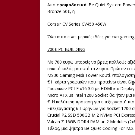
Από
τροφοδοτικό
: Be Quiet System Powe
Bronze 50€, ή
Corsair CV Series CV450 450W
Όλα αυτα είναι μερικές ιδέες για ένα gaming
700€ PC BUILDING
Με 700 ευρώ μπορείς να βρεις πολλούς αξι
αρκετά καλός με αυτά τα λεφτά. Πρώτον ο π
MS30 Gaming Midi Tower Κουτί Υπολογιστή
€.Η κάρτα γραφικών που προτείνω είναι Gi
Γραφικών PCI-E x16 3.0 με HDMI και Displa
Micro ATX με Intel 1200 Socket θα ήταν μια
€. Η καλύτερη πρόταση για επεξεργαστή πιστ
Επεξεργαστής 6 Πυρήνων για Socket 1200 σε
Crucial P2 SSD 500GB M.2 NVMe PCI Express
Vulcan Z 16GB DDR4 RAM με 2 Modules (2x8
Τέλος, μια ψήκτρα Be Quiet Cooling For M.