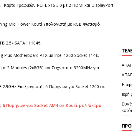
Κάρτα Γραφικών PCI-E x16 3.0 με 2 HDMI και DisplayPort
aming Midi Tower Κουτί Υπολογιστή με RGB Φωτισμό
 2.5» SATA III 104€,
ΤΕΛ
 Plus Motherboard ATX με Intel 1200 Socket 114€,
ΑΠΑΓ
 με 2 Modules (2x8GB) και Συχνότητα 3200MHz για
ΑΠΑΓ
Η ιε
00F 2.9GHz Επεξεργαστής 6 Πυρήνων για Socket 1200 σε
Ιερή
Συνέ
 6 Πυρήνων για Socket AM4 σε Κουτί με Ψύκτρα
κοτό
ΠΡΌ