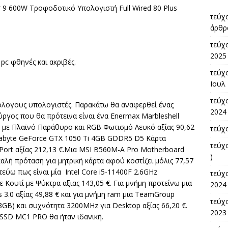
r 9 600W Τροφοδοτικό Υπολογιστή Full Wired 80 Plus
τεύχ
άρθρ
τεύχ
2025 
 pc φθηνές και ακριβές.
τεύχο
Ιουλ 
τεύχο
όλογους υπολογιστές. Παρακάτω θα αναφερθεί ένας
2024 
ύργος που θα πρότεινα είναι ένα Enermax Marbleshell
 με Πλαϊνό Παράθυρο και RGB Φωτισμό Λευκό αξίας 90,62
τεύχ
gabyte GeForce GTX 1050 Ti 4GB GDDR5 D5 Κάρτα
τεύχ
yPort αξίας 212,13 €.Μια MSI B560M-A Pro Motherboard
)
 καλή πρόταση για μητρική κάρτα αφού κοστίζει μόλις 77,57
εύω πως είναι μία Intel Core i5-11400F 2.6GHz
τεύχ
 Κουτί με Ψύκτρα αξιας 143,05 €. Για μνήμη προτείνω μια
2024 
 3.0 αξίας 49,88 € και για μνήμη ram μια TeamGroup
τεύχο
GB) και συχνότητα 3200MHz για Desktop αξίας 66,20 €.
2023 
2 SSD MC1 PRO θα ήταν ιδανική.