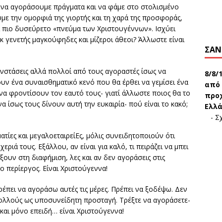
 να αγοράσουμε πράγματα και να φάμε στο στολισμένο
υμε την ομορφιά της γιορτής και τη χαρά της προσφοράς,
ι πιο δυσεύρετο «πνεύμα των Χριστουγέννων». Ισχύει
κ γενετής μαγκούφηδες και μίζεροι άθεοι? Άλλωστε είναι
ΣΑΝ
 ενστάσεις αλλά πολλοί από τους αγοραστές ίσως να
8/8/
ουν ένα συναισθηματικό κενό που θα έρθει να γεμίσει ένα
από 
να φροντίσουν τον εαυτό τους- γιατί άλλωστε ποιος θα το
προχ
να ίσως τους δίνουν αυτή την ευκαιρία- πού είναι το κακό;
Ελλά
-
Σχ
ματίες και μεγαλοεταιρείΕς, μόλις συνειδητοποιούν ότι
εριά τους. Εξάλλου, αν είναι για καλό, τι πειράζει να μπει
άξουν στη διαφήμιση, λες και αν δεν αγοράσεις στις
 ο περίεργος. Είναι Χριστούγεννα!
ρέπει να αγοράσω αυτές τις μέρες. Πρέπει να ξοδέψω. Δεν
πολλούς ως υποσυνείδητη προσταγή. Τρέξτε να αγοράσετε-
και μόνο επειδή… είναι Χριστούγεννα!