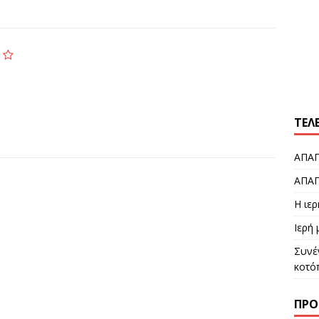
ΤΕΛ
ΑΠΑΓ
ΑΠΑΓ
Η ιε
Ιερή
Συνέ
κοτό
ΠΡΌ