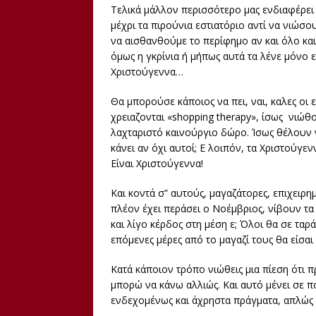
Τελικά μάλλον περισσότερο μας ενδιαφέρει
μέχρι τα πιρούνια εστιατόριο αντί να νιώσο
να αισθανθούμε το περίφημο αν και όλο κα
όμως η γκρίνια ή μήπως αυτά τα λένε μόνο ε
Χριστούγεννα…
Θα μπορούσε κάποιος να πει, ναι, καλες οι
χρειαζονται «shopping therapy», ίσως νιώθ
λαχταριστό καινούργιο δώρο. Ίσως θέλουν 
κάνει αν όχι αυτοί; Ε λοιπόν, τα Χριστούγεν
Είναι Χριστούγεννα!
Και κοντά σ” αυτούς, μαγαζάτορες, επιχειρη
πλέον έχει περάσει ο Νοέμβριος, νίβουν τα χ
και λίγο κέρδος στη μέση ε; Όλοι θα σε ταρ
επόμενες μέρες από το μαγαζί τους θα είσαι
Κατά κάποιον τρόπο νιώθεις μια πίεση ότι π
μπορώ να κάνω αλλιώς. Και αυτό μένει σε 
ενδεχομένως και άχρηστα πράγματα, απλώς 