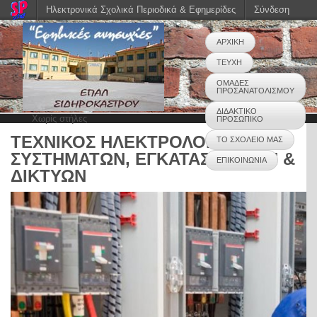
Ηλεκτρονικά Σχολικά Περιοδικά & Εφημερίδες
Σύνδεση
ΑΡΧΙΚΗ
ΤΕΥΧΗ
ΟΜΑΔΕΣ
ΠΡΟΣΑΝΑΤΟΛΙΣΜΟΥ
ΔΙΔΑΚΤΙΚΟ
Χωρίς στήλες
ΠΡΟΣΩΠΙΚΟ
ΤΕΧΝΙΚΟΣ ΗΛΕΚΤΡΟΛΟΓΙΚΩΝ
ΤΟ ΣΧΟΛΕΙΟ ΜΑΣ
ΣΥΣΤΗΜΑΤΩΝ, ΕΓΚΑΤΑΣΤΑΣΕΩΝ &
ΕΠΙΚΟΙΝΩΝΙΑ
ΔΙΚΤΥΩΝ